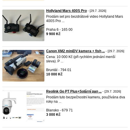
Hollyland Mars 400S Pro
- [29.7. 2026]
Prodám set pro bezdrátové video Hollyland Mars
400S Pro ...
Praha 6 - 165 00
9 900 Kč
Canon XM2 miniDV kamera + fish ...
- [29.7. 2026]
Cena: 10 000 Kč (při rychlém jednání menší
sleva). P ...
Bruntál - 794 01
10 000 Kč
Reolink Go PT Plus+Solární pan ...
- [29.7. 2026]
Prodám tuto bezpečnostní kameru, používána dva
roky na ...
Blansko - 679 71
3 000 Kč