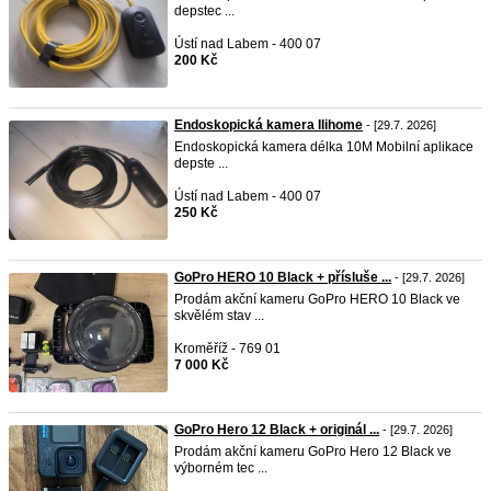
depstec ...
Ústí nad Labem - 400 07
200 Kč
Endoskopická kamera Ilihome
- [29.7. 2026]
Endoskopická kamera délka 10M Mobilní aplikace
depste ...
Ústí nad Labem - 400 07
250 Kč
GoPro HERO 10 Black + přísluše ...
- [29.7. 2026]
Prodám akční kameru GoPro HERO 10 Black ve
skvělém stav ...
Kroměříž - 769 01
7 000 Kč
GoPro Hero 12 Black + originál ...
- [29.7. 2026]
Prodám akční kameru GoPro Hero 12 Black ve
výborném tec ...