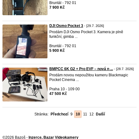
Bruntál - 792 01
7 900 Kč
DJI Osmo Pocket 3
- [29.7. 2026]
Prodám DJI Osmo Pocket 3. Kamera je plně
funkční, gimba ...
Bruntál - 792 01
5 900 Kč
BMPCC 6K G2 + Pro EVF – nová n ...
- [28.7. 2026]
Prodám novou nepoužitou kameru Blackmagic
Pocket Cinema ...
Praha 10 - 109 00
47 500 Kč
Stránka:
Předchozí
9
10
11
12
Další
©2026 Bazoš -
Inzerce, Bazar Videokamery