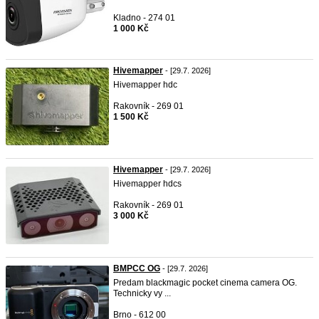
Kladno - 274 01
1 000 Kč
Hivemapper
- [29.7. 2026]
Hivemapper hdc
Rakovník - 269 01
1 500 Kč
Hivemapper
- [29.7. 2026]
Hivemapper hdcs
Rakovník - 269 01
3 000 Kč
BMPCC OG
- [29.7. 2026]
Predam blackmagic pocket cinema camera OG.
Technicky vy ...
Brno - 612 00