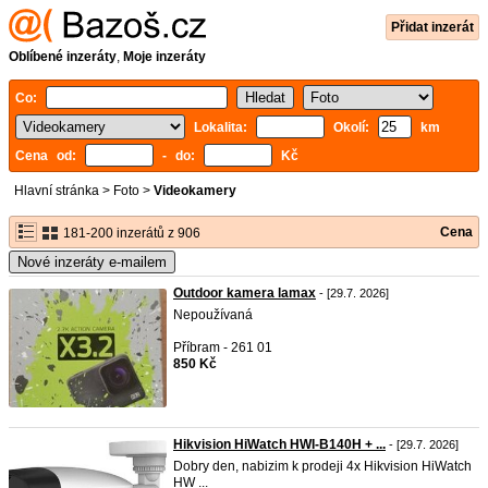
Přidat inzerát
Oblíbené inzeráty
,
Moje inzeráty
Co:
Lokalita:
Okolí:
km
Cena od:
- do:
Kč
Hlavní stránka
>
Foto
>
Videokamery
Cena
181-200 inzerátů z 906
Nové inzeráty e-mailem
Outdoor kamera lamax
- [29.7. 2026]
Nepoužívaná
Příbram - 261 01
850 Kč
Hikvision HiWatch HWI-B140H + ...
- [29.7. 2026]
Dobry den, nabizim k prodeji 4x Hikvision HiWatch
HW ...