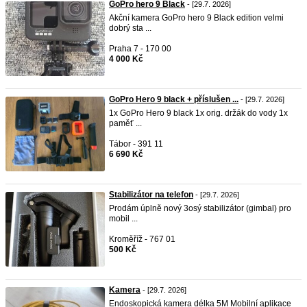
GoPro hero 9 Black
- [29.7. 2026]
Akční kamera GoPro hero 9 Black edition velmi
dobrý sta ...
Praha 7 - 170 00
4 000 Kč
GoPro Hero 9 black + příslušen ...
- [29.7. 2026]
1x GoPro Hero 9 black 1x orig. držák do vody 1x
paměť ...
Tábor - 391 11
6 690 Kč
Stabilizátor na telefon
- [29.7. 2026]
​Prodám úplně nový 3osý stabilizátor (gimbal) pro
mobil ...
Kroměříž - 767 01
500 Kč
Kamera
- [29.7. 2026]
Endoskopická kamera délka 5M Mobilní aplikace