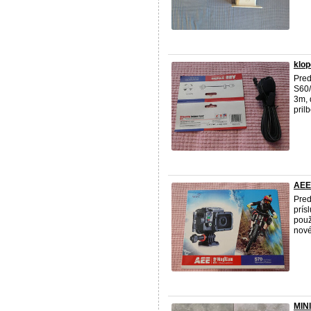
klo
Pred
S60/
3m, 
prilb
AEE
Pred
prís
použ
nové
MIN