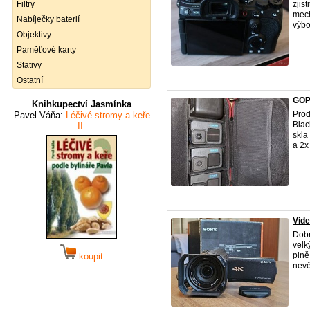
Filtry
zjis
mech
Nabíječky baterií
výbo
Objektivy
Paměťové karty
Stativy
Ostatní
GOP
Knihkupectví Jasmínka
Prod
Pavel Váňa:
Léčivé stromy a keře
Blac
II.
skla
a 2x 
Vid
Dobr
velk
plně
koupit
nevě