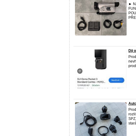
► N
FUN
POU
PŘE
Dji 
Prod
nevh
prod
Aut
Prod
rozl
SPZ,
star