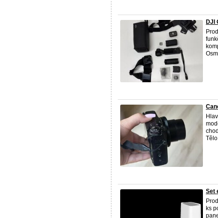
DJI 
Prod
funk
komp
Osmo
Can
Hlav
mode
chod
Tělo
Set
Prod
ks p
pane