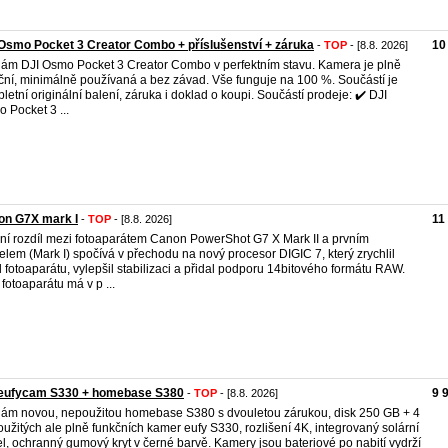
Osmo Pocket 3 Creator Combo + příslušenství + záruka
10
-
TOP
- [8.8. 2026]
ám DJI Osmo Pocket 3 Creator Combo v perfektním stavu. Kamera je plně
ční, minimálně používaná a bez závad. Vše funguje na 100 %. Součástí je
letní originální balení, záruka i doklad o koupi. Součástí prodeje: ✔️ DJI
 Pocket 3 ...
on G7X mark I
11
-
TOP
- [8.8. 2026]
ní rozdíl mezi fotoaparátem Canon PowerShot G7 X Mark II a prvním
lem (Mark I) spočívá v přechodu na nový procesor DIGIC 7, který zrychlil
 fotoaparátu, vylepšil stabilizaci a přidal podporu 14bitového formátu RAW.
 fotoaparátu má v p ...
 eufycam S330 + homebase S380
9 
-
TOP
- [8.8. 2026]
ám novou, nepoužitou homebase S380 s dvouletou zárukou, disk 250 GB + 4
oužitých ale plně funkčních kamer eufy S330, rozlišení 4K, integrovaný solární
l, ochranný gumový kryt v černé barvě. Kamery jsou bateriové po nabití vydrží