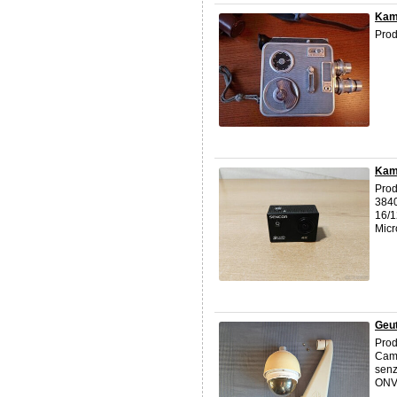
Kam
Prod
Kam
Prod
3840
16/1
Micr
Geu
Prod
Cam/
senz
ONVI