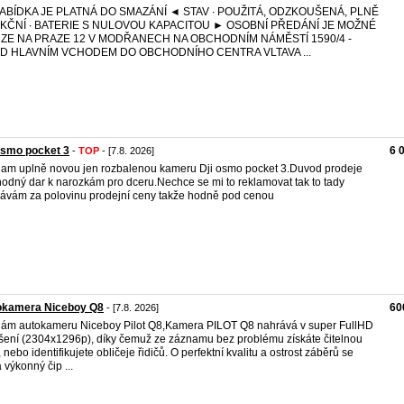
ABÍDKA JE PLATNÁ DO SMAZÁNÍ ◄ STAV ∙ POUŽITÁ, ODZKOUŠENÁ, PLNĚ
KČNÍ ∙ BATERIE S NULOVOU KAPACITOU ► OSOBNÍ PŘEDÁNÍ JE MOŽNÉ
ZE NA PRAZE 12 V MODŘANECH NA OBCHODNÍM NÁMĚSTÍ 1590/4 -
D HLAVNÍM VCHODEM DO OBCHODNÍHO CENTRA VLTAVA ...
osmo pocket 3
6 
-
TOP
- [7.8. 2026]
am uplně novou jen rozbalenou kameru Dji osmo pocket 3.Duvod prodeje
odný dar k narozkám pro dceru.Nechce se mi to reklamovat tak to tady
ávám za polovinu prodejní ceny takže hodně pod cenou
okamera Niceboy Q8
60
- [7.8. 2026]
ám autokameru Niceboy Pilot Q8,Kamera PILOT Q8 nahrává v super FullHD
išení (2304x1296p), díky čemuž ze záznamu bez problému získáte čitelnou
 nebo identifikujete obličeje řidičů. O perfektní kvalitu a ostrost záběrů se
á výkonný čip ...