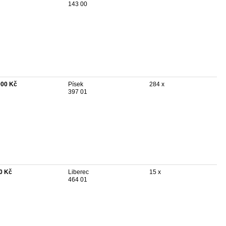
143 00
000 Kč
Písek
284 x
397 01
0 Kč
Liberec
15 x
464 01