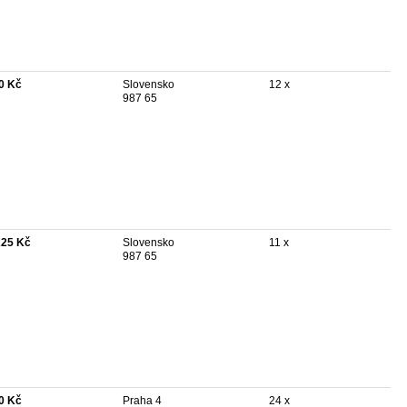
0 Kč
Slovensko
12 x
987 65
225 Kč
Slovensko
11 x
987 65
0 Kč
Praha 4
24 x