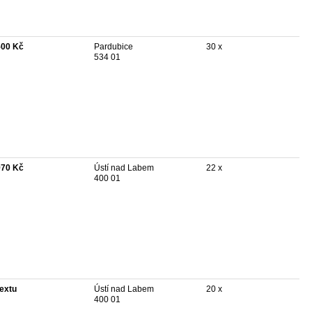
500 Kč
Pardubice
30 x
534 01
970 Kč
Ústí nad Labem
22 x
400 01
textu
Ústí nad Labem
20 x
400 01