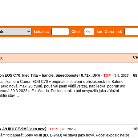
Lokalita:
Okolí:
km Cena od:
Ce
06
n EOS C70, klec Tilta + handle, Speedbooster 0,71x, DPH
68
-
TOP
- [8.8. 2026]
ám kameru Canon EOS C70 v originálním balení s příslušenstvím. Baterie
 jako nová, max. 20 cyklů, používal jsem větší verze), nabíječka, popruh atd.
vaná 30.3.2023 u Fotoškoda. Poslední rok a půl nevyužitá jako záložní.
ktní stav. ...
 A9 iii ILCE-9M3 jako nový
10
-
TOP
- [8.8. 2026]
ám fotoaparát Sony A9 III (ILCE-9M3) ve stavu jako nový. Počet expozic nelze