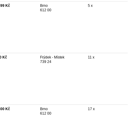
499 Kč
Brno
5 x
612 00
0 Kč
Frýdek - Místek
11 x
739 24
500 Kč
Brno
17 x
612 00