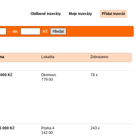
Oblíbené inzeráty
Moje inzeráty
Přidat inzerát
- do:
Kč
na
Lokalita
Zobrazeno
 000 Kč
Olomouc
78 x
779 00
5 000 Kč
Praha 4
243 x
142 00