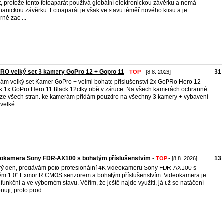
tit, protože tento fotoaparát používá globální elektronickou závěrku a nemá
anickou závěrku. Fotoaparát je však ve stavu téměř nového kusu a je
rně zac ...
RO velký set 3 kamery GoPro 12 + Gopro 11
31
-
TOP
- [8.8. 2026]
ám velký set Kamer GoPro + velmi bohaté přislušenství 2x GoPRo Hero 12
k 1x GoPro Hero 11 Black 12ctky obě v záruce. Na všech kamerách ochranné
 ze všech stran. ke kamerám přidám pouzdro na všechny 3 kamery + vybavení
velké ...
eokamera Sony FDR-AX100 s bohatým příslušenstvím
13
-
TOP
- [8.8. 2026]
ý den, prodávám polo-profesionální 4K videokameru Sony FDR-AX100 s
ým 1.0" Exmor R CMOS senzorem a bohatým příslušenstvím. Videokamera je
 funkční a ve výborném stavu. Věřím, že ještě najde využití, já už se natáčení
nuji, proto prod ...