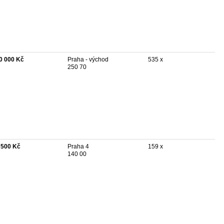
0 000 Kč
Praha - východ
535 x
250 70
 500 Kč
Praha 4
159 x
140 00