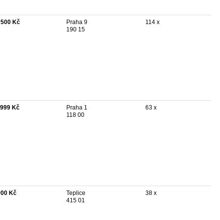
 500 Kč
Praha 9
114 x
190 15
 999 Kč
Praha 1
63 x
118 00
900 Kč
Teplice
38 x
415 01