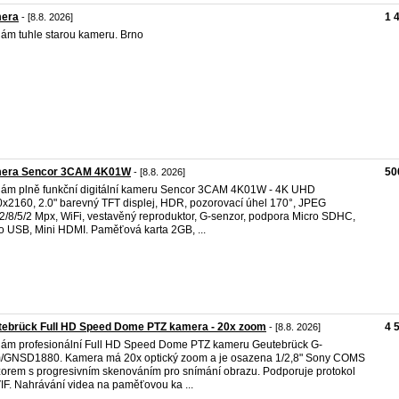
era
1 
- [8.8. 2026]
ám tuhle starou kameru. Brno
era Sencor 3CAM 4K01W
50
- [8.8. 2026]
ám plně funkční digitální kameru Sencor 3CAM 4K01W - 4K UHD
x2160, 2.0" barevný TFT displej, HDR, pozorovací úhel 170°, JPEG
2/8/5/2 Mpx, WiFi, vestavěný reproduktor, G-senzor, podpora Micro SDHC,
o USB, Mini HDMI. Paměťová karta 2GB, ...
tebrück Full HD Speed Dome PTZ kamera - 20x zoom
4 
- [8.8. 2026]
ám profesionální Full HD Speed Dome PTZ kameru Geutebrück G-
GNSD1880. Kamera má 20x optický zoom a je osazena 1/2,8" Sony COMS
orem s progresivním skenováním pro snímání obrazu. Podporuje protokol
F. Nahrávání videa na paměťovou ka ...