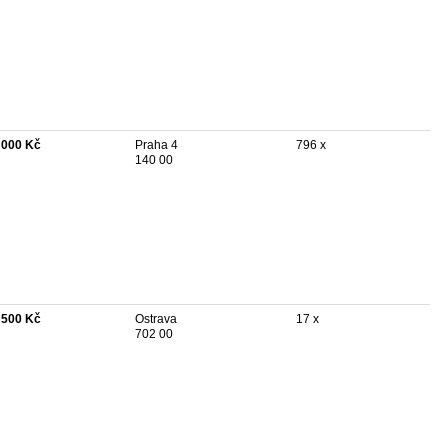
 000 Kč
Praha 4
796 x
140 00
 500 Kč
Ostrava
17 x
702 00