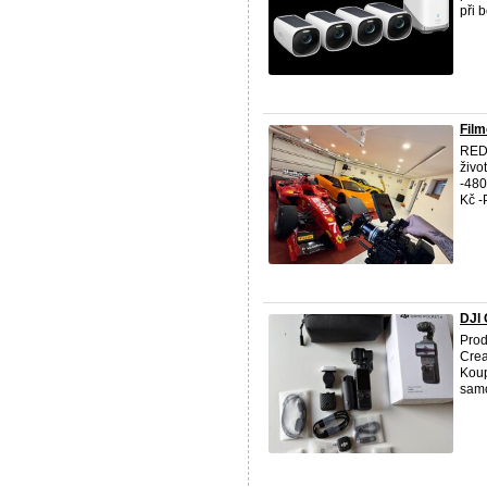
při b
Fil
RED 
živo
-480
Kč -
DJI 
Prod
Crea
Koup
samo