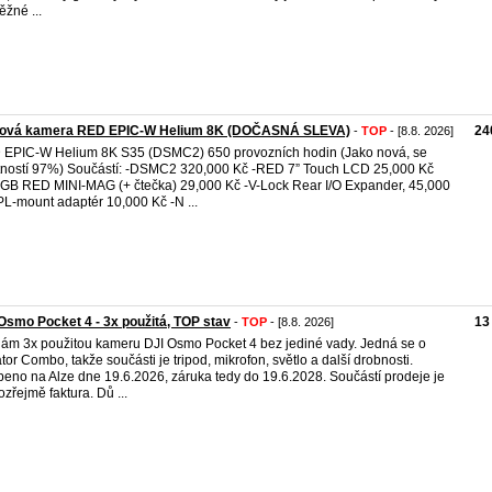
ěžné ...
mová kamera RED EPIC-W Helium 8K (DOČASNÁ SLEVA)
24
-
TOP
- [8.8. 2026]
EPIC-W Helium 8K S35 (DSMC2) 650 provozních hodin (Jako nová, se
tností 97%) Součástí: -DSMC2 320,000 Kč -RED 7” Touch LCD 25,000 Kč
GB RED MINI-MAG (+ čtečka) 29,000 Kč -V-Lock Rear I/O Expander, 45,000
PL-mount adaptér 10,000 Kč -N ...
Osmo Pocket 4 - 3x použitá, TOP stav
13
-
TOP
- [8.8. 2026]
ám 3x použitou kameru DJI Osmo Pocket 4 bez jediné vady. Jedná se o
tor Combo, takže součásti je tripod, mikrofon, světlo a další drobnosti.
eno na Alze dne 19.6.2026, záruka tedy do 19.6.2028. Součástí prodeje je
zřejmě faktura. Dů ...