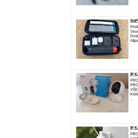
GoPr
Prod
Souč
Dost
https
IP 
PRO
PRO
VŠE
KVA
...
IP 
PRO