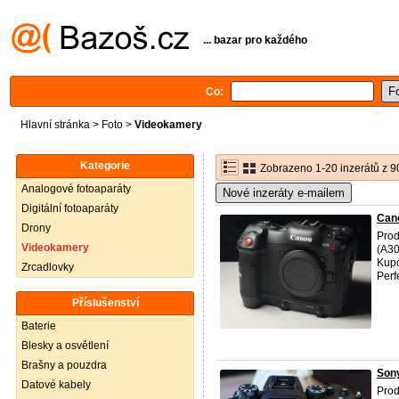
... bazar pro každého
Co:
Hlavní stránka
>
Foto
>
Videokamery
Kategorie
Zobrazeno 1-20 inzerátů z 9
Analogové fotoaparáty
Nové inzeráty e-mailem
Digitální fotoaparáty
Cano
Drony
Prod
Videokamery
(A30
Kupo
Zrcadlovky
Perfe
Příslušenství
Baterie
Blesky a osvětlení
Brašny a pouzdra
Sony
Datové kabely
Prod