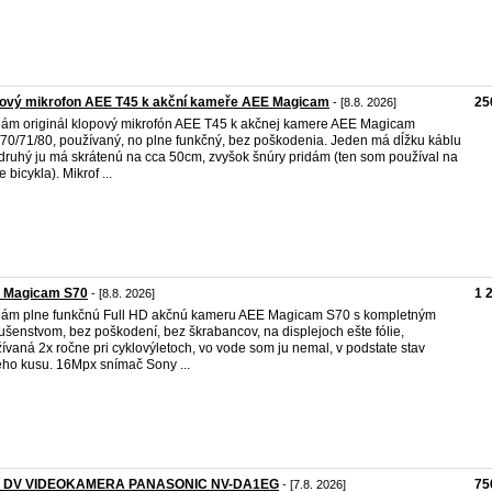
pový mikrofon AEE T45 k akční kameře AEE Magicam
25
- [8.8. 2026]
ám originál klopový mikrofón AEE T45 k akčnej kamere AEE Magicam
70/71/80, používaný, no plne funkčný, bez poškodenia. Jeden má dĺžku káblu
druhý ju má skrátenú na cca 50cm, zvyšok šnúry pridám (ten som používal na
e bicykla). Mikrof ...
 Magicam S70
1 
- [8.8. 2026]
ám plne funkčnú Full HD akčnú kameru AEE Magicam S70 s kompletným
lušenstvom, bez poškodení, bez škrabancov, na displejoch ešte fólie,
ívaná 2x ročne pri cyklovýletoch, vo vode som ju nemal, v podstate stav
ho kusu. 16Mpx snímač Sony ...
I DV VIDEOKAMERA PANASONIC NV-DA1EG
75
- [7.8. 2026]