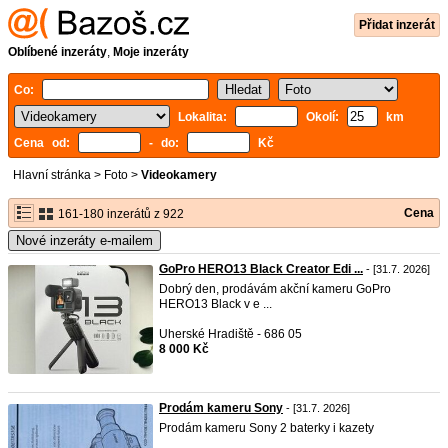
Přidat inzerát
Oblíbené inzeráty
,
Moje inzeráty
Co:
Lokalita:
Okolí:
km
Cena od:
- do:
Kč
Hlavní stránka
>
Foto
>
Videokamery
Cena
161-180 inzerátů z 922
Nové inzeráty e-mailem
GoPro HERO13 Black Creator Edi ...
- [31.7. 2026]
Dobrý den, prodávám akční kameru GoPro
HERO13 Black v e ...
Uherské Hradiště - 686 05
8 000 Kč
Prodám kameru Sony
- [31.7. 2026]
Prodám kameru Sony 2 baterky i kazety