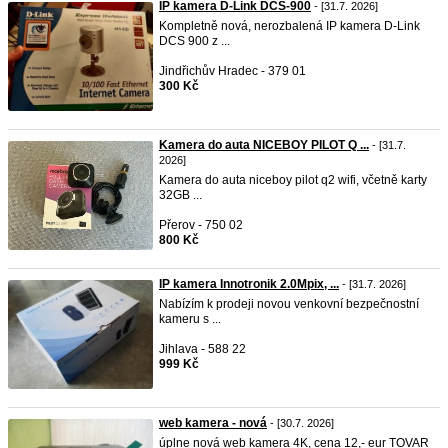
IP kamera D-Link DCS-900
- [31.7. 2026]
Kompletně nová, nerozbalená IP kamera D-Link
DCS 900 z ...
Jindřichův Hradec - 379 01
300 Kč
Kamera do auta NICEBOY PILOT Q ...
- [31.7.
2026]
Kamera do auta niceboy pilot q2 wifi, včetně karty
32GB ...
Přerov - 750 02
800 Kč
IP kamera Innotronik 2.0Mpix, ...
- [31.7. 2026]
Nabízím k prodeji novou venkovní bezpečnostní
kameru s ...
Jihlava - 588 22
999 Kč
web kamera - nová
- [30.7. 2026]
úplne nová web kamera 4K, cena 12,- eur TOVAR