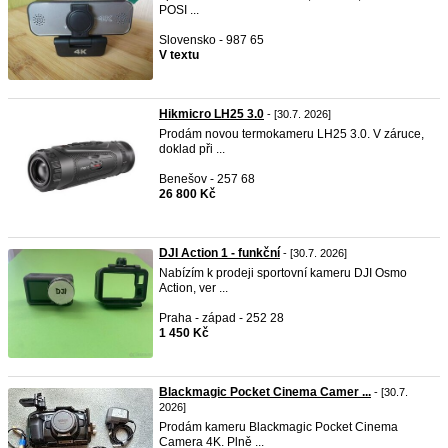
POSI ...
Slovensko - 987 65
V textu
Hikmicro LH25 3.0
- [30.7. 2026]
Prodám novou termokameru LH25 3.0. V záruce,
doklad při ...
Benešov - 257 68
26 800 Kč
DJI Action 1 - funkční
- [30.7. 2026]
Nabízím k prodeji sportovní kameru DJI Osmo
Action, ver ...
Praha - západ - 252 28
1 450 Kč
Blackmagic Pocket Cinema Camer ...
- [30.7.
2026]
Prodám kameru Blackmagic Pocket Cinema
Camera 4K. Plně ...