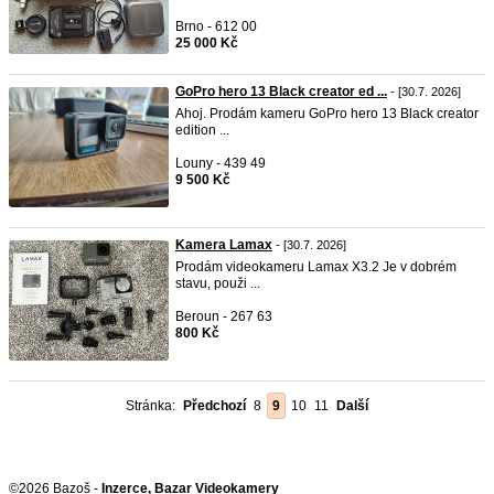
Brno - 612 00
25 000 Kč
GoPro hero 13 Black creator ed ...
- [30.7. 2026]
Ahoj. Prodám kameru GoPro hero 13 Black creator
edition ...
Louny - 439 49
9 500 Kč
Kamera Lamax
- [30.7. 2026]
Prodám videokameru Lamax X3.2 Je v dobrém
stavu, použi ...
Beroun - 267 63
800 Kč
Stránka:
Předchozí
8
9
10
11
Další
©2026 Bazoš -
Inzerce, Bazar Videokamery