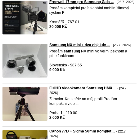
Freewell 17mm pro Samsung Gala ...
- [26.7. 2026]
Prodám kom
pl
etní profesionální mobilní filmový
systém F ...
Kroměříž - 767 01
20 000 Kč
Samsung NX mini + dva objektív ...
- [25.7. 2026]
Predám
samsung
NX mini vo veľmi peknom a
pl
ne funkčnom ...
Slovensko - 987 65
9 000 Kč
FullHD videokamera Samsung HMX ...
- [24.7.
2026]
Zdravím. Koukněte na můj profil Prodám
kompaktní vide ...
Praha 1 - 110 00
2 000 Kč
Canon 77D + Sigma 50mm komplet ...
- [22.7.
2026]