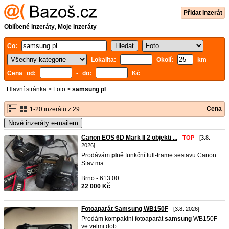
Přidat inzerát
Oblíbené inzeráty
,
Moje inzeráty
Co:
Lokalita:
Okolí:
km
Cena od:
- do:
Kč
Hlavní stránka
>
Foto
>
samsung pl
Cena
1-20 inzerátů z 29
Nové inzeráty e-mailem
Canon EOS 6D Mark II 2 objekti ...
-
TOP
- [3.8.
2026]
Prodávám
pl
ně funkční full-frame sestavu Canon
Stav ma ...
Brno - 613 00
22 000 Kč
Fotoaparát Samsung WB150F
- [3.8. 2026]
Prodám kompaktní fotoaparát
samsung
WB150F
ve velmi dob ...