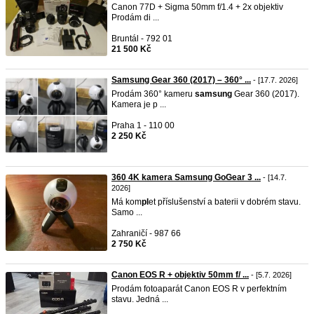
Canon 77D + Sigma 50mm f/1.4 + 2x objektiv
Prodám di ...
Bruntál - 792 01
21 500 Kč
Samsung Gear 360 (2017) – 360° ...
- [17.7. 2026]
Prodám 360° kameru
samsung
Gear 360 (2017).
Kamera je p ...
Praha 1 - 110 00
2 250 Kč
360 4K kamera Samsung GoGear 3 ...
- [14.7.
2026]
Má kom
pl
et příslušenství a baterii v dobrém stavu.
Samo ...
Zahraničí - 987 66
2 750 Kč
Canon EOS R + objektiv 50mm f/ ...
- [5.7. 2026]
Prodám fotoaparát Canon EOS R v perfektním
stavu. Jedná ...