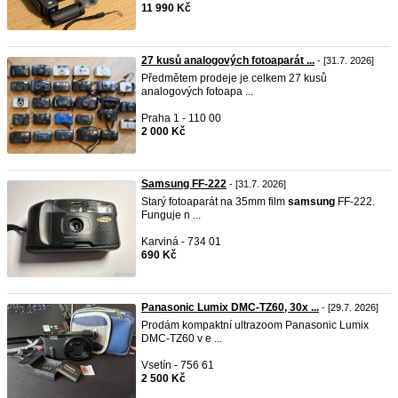
11 990 Kč
27 kusů analogových fotoaparát ...
- [31.7. 2026]
Předmětem prodeje je celkem 27 kusů
analogových fotoapa ...
Praha 1 - 110 00
2 000 Kč
Samsung FF-222
- [31.7. 2026]
Starý fotoaparát na 35mm film
samsung
FF-222.
Funguje n ...
Karviná - 734 01
690 Kč
Panasonic Lumix DMC-TZ60, 30x ...
- [29.7. 2026]
Prodám kompaktní ultrazoom Panasonic Lumix
DMC-TZ60 v e ...
Vsetín - 756 61
2 500 Kč