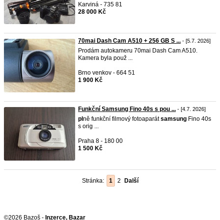
Karviná - 735 81
28 000 Kč
70mai Dash Cam A510 + 256 GB S ...
- [5.7. 2026]
Prodám autokameru 70mai Dash Cam A510.
Kamera byla použ ...
Brno venkov - 664 51
1 900 Kč
Funkční Samsung Fino 40s s pou ...
- [4.7. 2026]
pl
ně funkční filmový fotoaparát
samsung
Fino 40s
s orig ...
Praha 8 - 180 00
1 500 Kč
Stránka:
1
2
Další
©2026 Bazoš -
Inzerce, Bazar