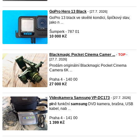
GoPro Hero 13 Black
- [27.7. 2026]
GoPro 13 black ve skvělé kondici, špičkový stav,
jako n ...
Šumperk - 787 01
10 000 Kč
Blackmagic Pocket Cinema Camer ...
-
TOP
-
[27.7. 2026]
Prodám originální Blackmagic Pocket Cinema
Camera 6K ...
Praha 4 - 140 00
27 000 Kč
Videokamera Samsung VP-DC173
- [27.7. 2026]
pl
ně funkční
samsung
DVD kamera, brašna, USB
kabel, nab ...
Praha 4 - 141 00
1 399 Kč