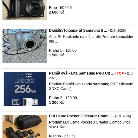
Brno - 602 00
2 600 Kč
Digitální fotoaparát Samsung S ...
- [2.8. 2026]
Ahoj 👋. Koukněte na můj profil Prodám kompaktní
dig ...
Praha 1 - 110 00
1 500 Kč
Paměťová karta Samsung PRO Ult ...
-
TOP
- [1.8.
2026]
Prodám Paměťovou kartu
samsung
PRO Ultimate
SDXC Card ( ...
Praha 2 - 120 00
1 200 Kč
DJI Osmo Pocket 3 Creator Comb ...
- [1.8. 2026]
Prodám DJI Osmo Pocket 3 Creator Combo v top
stavu. Kam ...
Kladno - 273 51