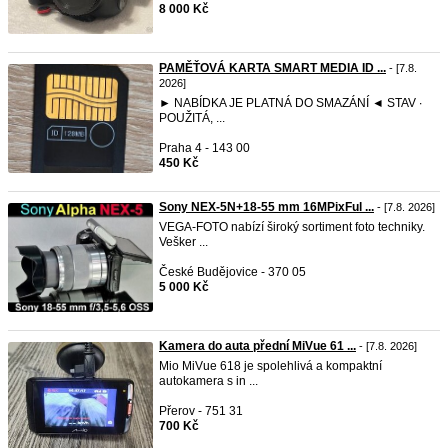
8 000 Kč
PAMĚŤOVÁ KARTA SMART MEDIA ID ...
- [7.8.
2026]
► NABÍDKA JE PLATNÁ DO SMAZÁNÍ ◄ STAV ∙
POUŽITÁ, ...
Praha 4 - 143 00
450 Kč
Sony NEX-5N+18-55 mm 16MPixFul ...
- [7.8. 2026]
VEGA-FOTO nabízí široký sortiment foto techniky.
Vešker ...
České Budějovice - 370 05
5 000 Kč
Kamera do auta přední MiVue 61 ...
- [7.8. 2026]
Mio MiVue 618 je spolehlivá a kompaktní
autokamera s in ...
Přerov - 751 31
700 Kč