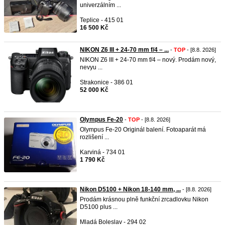
univerzálním ...
Teplice - 415 01
16 500 Kč
NIKON Z6 III + 24-70 mm f/4 – ...
-
TOP
- [8.8. 2026]
NIKON Z6 III + 24-70 mm f/4 – nový. Prodám nový,
nevyu ...
Strakonice - 386 01
52 000 Kč
Olympus Fe-20
-
TOP
- [8.8. 2026]
Olympus Fe-20 Originál balení. Fotoaparát má
rozlišení ...
Karviná - 734 01
1 790 Kč
Nikon D5100 + Nikon 18-140 mm, ...
- [8.8. 2026]
Prodám krásnou plně funkční zrcadlovku Nikon
D5100 plus ...
Mladá Boleslav - 294 02