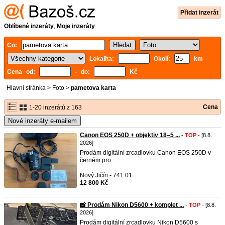
Přidat inzerát
Oblíbené inzeráty
,
Moje inzeráty
Co:
Lokalita:
Okolí:
km
Cena od:
- do:
Kč
Hlavní stránka
>
Foto
>
pametova karta
Cena
1-20 inzerátů z 163
Nové inzeráty e-mailem
Canon EOS 250D + objektiv 18–5 ...
-
TOP
- [8.8.
2026]
Prodám digitální zrcadlovku Canon EOS 250D v
černém pro ...
Nový Jičín - 741 01
12 800 Kč
📸 Prodám Nikon D5600 + komplet ...
-
TOP
- [8.8.
2026]
Prodám digitální zrcadlovku Nikon D5600 s