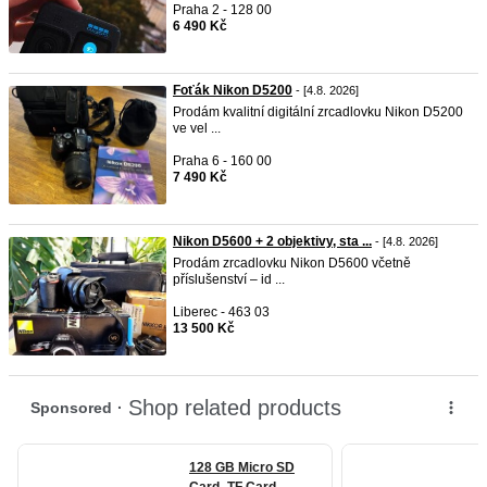
Praha 2 - 128 00
6 490 Kč
Foťák Nikon D5200
- [4.8. 2026]
Prodám kvalitní digitální zrcadlovku Nikon D5200
ve vel ...
Praha 6 - 160 00
7 490 Kč
Nikon D5600 + 2 objektivy, sta ...
- [4.8. 2026]
Prodám zrcadlovku Nikon D5600 včetně
příslušenství – id ...
Liberec - 463 03
13 500 Kč