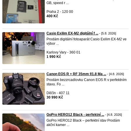
GB, speed r ...
Praha 2 - 120 00
400 Kč
Casio Exilim EX-M2 digitální f ...
- [5.8. 2026]
Prodám digitální fotoaparát Casio Exilim EX-M2 ve
výbor ...
Karlovy Vary - 360 01
1 990 Kč
Canon EOS R + RF 35mm f/1.8 Ma ...
- [4.8. 2026]
Prodám bezzrcadlovku Canon EOS R v perfektním
stavu. Fo ...
Děčín - 407 11
30 990 Kč
GoPro HERO12 Black - perfektní ...
- [4.8. 2026]
GoPro HERO12 Black – perfektní stav Prodám
akční kamer ...