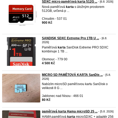
SDXC micro paměťová karta 512G ...
- [6.8. 2026]
Nová paměťová
karta
s úložným prostorem
512GB, určená p ...
Chrudim - 537 01
900 Kč
SANDISK SDXC Extreme Pro 1TB U ...
- [6.8.
2026]
Paměťová
karta
SanDisk Extreme PRO SDXC
kombinuje 1 TB ...
Olomouc - 779 00
4 500 Kč
MICRO SD PAMĚTOVÁ KARTA SanDis ...
- [5.8.
2026]
Nabízím microSD paměťovou kartu SanDisk o
velikosti 8 G ...
Jablonec nad Nisou - 466 01
80 Kč
paměťová karta Hama microSD 25 ...
- [5.8. 2026]
HAMA paměťová
karta
microSDXC + adaptér 256