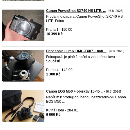
Canon PowerShot SX740 HS LITE. ...
- [6.8. 2026]
Prodám fotoaparát Canon PowerShot SX740 HS
LITE. Fotoa ...
Praha 1 - 110 00
10 399 Kč
Panasonic Lumix DMC-FX07 + nab ...
- [6.8. 2026]
Fotoaparát je plně funkční a v dobrém stavu.
Součástí ...
Praha 4 - 148 00
1 300 Kč
Canon EOS M50 + objektiv 15-45 ...
- [6.8. 2026]
Nabízím k prodeji oblíbenou bezzrcadlovku Canon
EOS M50 ...
Kutná Hora - 284 01
9 000 Kč