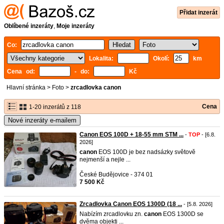
Přidat inzerát
Oblíbené inzeráty
,
Moje inzeráty
Co:
Lokalita:
Okolí:
km
Cena od:
- do:
Kč
Hlavní stránka
>
Foto
>
zrcadlovka canon
Cena
1-20 inzerátů z 118
Nové inzeráty e-mailem
Canon EOS 100D + 18-55 mm STM ...
-
TOP
- [6.8.
2026]
canon
EOS 100D je bez nadsázky světově
nejmenší a nejle ...
České Budějovice - 374 01
7 500 Kč
Zrcadlovka Canon EOS 1300D (18 ...
- [5.8. 2026]
Nabízím zrcadlovku zn.
canon
EOS 1300D se
dvěma objekti ...