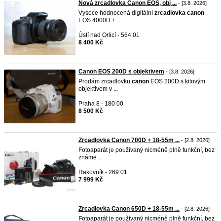
Nová zrcadlovka Canon EOS, obj ...
- [3.8. 2026]
Vysoce hodnocená digitální
zrcadlovka
canon
EOS 4000D + ...
Ústí nad Orlicí - 564 01
8 400 Kč
Canon EOS 200D s objektivem
- [3.8. 2026]
Prodám zrcadlovku
canon
EOS 200D s kitovým
objektivem v ...
Praha 8 - 180 00
8 500 Kč
Zrcadlovka Canon 700D + 18-55m ...
- [2.8. 2026]
Fotoaparát je používaný nicméně plně funkční, bez
známe ...
Rakovník - 269 01
7 999 Kč
Zrcadlovka Canon 650D + 18-55m ...
- [2.8. 2026]
Fotoaparát je používaný nicméně plně funkční, bez