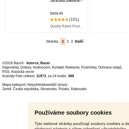
Stránka:
1
2
3
Další
©2026 Bazoš -
Inzerce, Bazar
Nápověda
,
Dotazy
,
Hodnocení
,
Kontakt
,
Reklama
,
Podmínky
,
Ochrana údajů
,
RSS
,
Inzeráty Foto celkem:
11973
, za 24 hodin:
389
Mapa kategorií
,
Nejvyhledávanější výrazy
Země:
Česká republika
,
Slovensko
,
Polsko
,
Rakousko
Používáme soubory cookies
Tyto webové stránky používají soubory cookies a da
sledovací nástroje s cílem vylepšení uživatelského