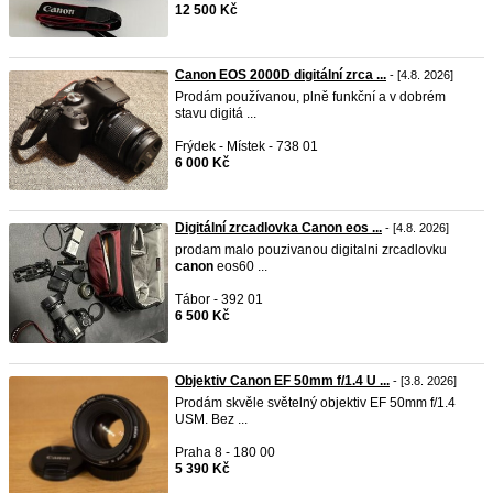
12 500 Kč
Canon EOS 2000D digitální zrca ...
- [4.8. 2026]
Prodám používanou, plně funkční a v dobrém
stavu digitá ...
Frýdek - Místek - 738 01
6 000 Kč
Digitální zrcadlovka Canon eos ...
- [4.8. 2026]
prodam malo pouzivanou digitalni zrcadlovku
canon
eos60 ...
Tábor - 392 01
6 500 Kč
Objektiv Canon EF 50mm f/1.4 U ...
- [3.8. 2026]
Prodám skvěle světelný objektiv EF 50mm f/1.4
USM. Bez ...
Praha 8 - 180 00
5 390 Kč