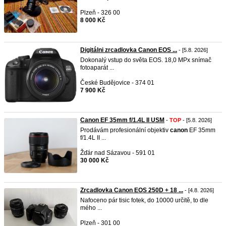
Plzeň - 326 00
8 000 Kč
Digitálni zrcadlovka Canon EOS ...
- [5.8. 2026]
Dokonalý vstup do světa EOS. 18,0 MPx snímač
fotoaparát ...
České Budějovice - 374 01
7 900 Kč
Canon EF 35mm f/1.4L II USM
-
TOP
- [5.8. 2026]
Prodávám profesionální objektiv
canon
EF 35mm
f/1.4L II ...
Žďár nad Sázavou - 591 01
30 000 Kč
Zrcadlovka Canon EOS 250D + 18 ...
- [4.8. 2026]
Nafoceno pár tisic fotek, do 10000 určitě, to dle
mého ...
Plzeň - 301 00