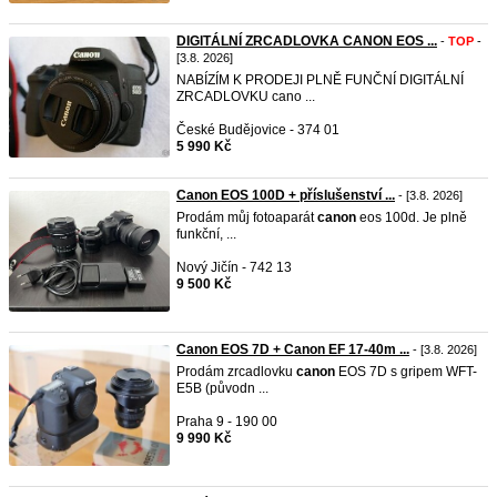
DIGITÁLNÍ ZRCADLOVKA CANON EOS ...
-
TOP
-
[3.8. 2026]
NABÍZÍM K PRODEJI PLNĚ FUNČNÍ DIGITÁLNÍ
ZRCADLOVKU cano ...
České Budějovice - 374 01
5 990 Kč
Canon EOS 100D + příslušenství ...
- [3.8. 2026]
Prodám můj fotoaparát
canon
eos 100d. Je plně
funkční, ...
Nový Jičín - 742 13
9 500 Kč
Canon EOS 7D + Canon EF 17-40m ...
- [3.8. 2026]
Prodám zrcadlovku
canon
EOS 7D s gripem WFT-
E5B (původn ...
Praha 9 - 190 00
9 990 Kč