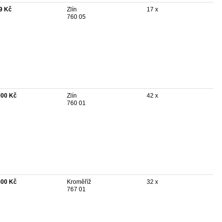
9 Kč
Zlín
17 x
760 05
000 Kč
Zlín
42 x
760 01
500 Kč
Kroměříž
32 x
767 01