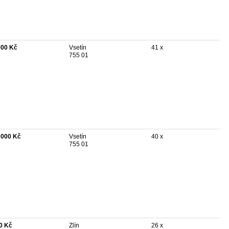
000 Kč
Vsetín
41 x
755 01
 000 Kč
Vsetín
40 x
755 01
0 Kč
Zlín
26 x