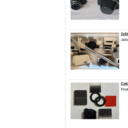
Zvě
Jako
Coki
Pro