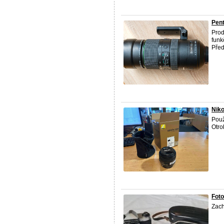
Pent
Prod
funk
Před
Niko
Použ
Otro
Foto
Zach