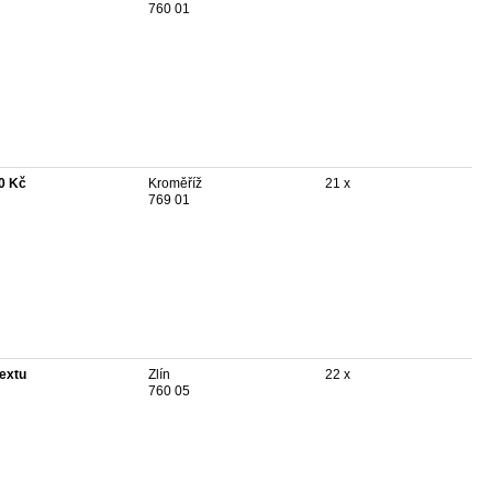
760 01
0 Kč
Kroměříž
21 x
769 01
textu
Zlín
22 x
760 05