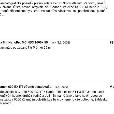
ám fotografické pozadí - plátno, roleta 220 x 130 cm dle foto. Zánovní, téměř
užívané. Čisté, pevné, omyvatelné. K odběru ve Zlíně za 500 Kč nebo 21 Eur,
ohodě některé soboty v Brně. Pokud přes Zásilkovnu tak po předchozí platbě
 ...
da filtr NanoPro MC ND3 1000x 55 mm
89
- [5.8. 2026]
ám málo používaný filtr Průměr 55 mm
anon 600 EX RT včetně odpalovače.
V 
- [5.8. 2026]
ám 3x blesk Canon 600 EX RT + Canon Transmitter ST-E3-RT. Jeden blesk
používán hodně, druhý středně a třetí minimálně (skoro jako nový). Jsou po
ise za cca 6000 Kč (můžu doložit), kde bylo vyměněno vše potřebné. Záblesky
vládat z ...