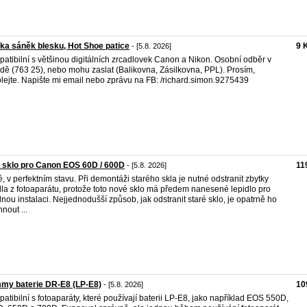
ka sáněk blesku, Hot Shoe patice
9 
- [5.8. 2026]
atibilní s většinou digitálních zrcadlovek Canon a Nikon. Osobní odběr v
dě (763 25), nebo mohu zaslat (Balikovna, Zásilkovna, PPL). Prosím,
lejte. Napište mi email nebo zprávu na FB: /richard.simon.9275439
 sklo pro Canon EOS 60D / 600D
11
- [5.8. 2026]
, v perfektním stavu. Při demontáži starého skla je nutné odstranit zbytky
dla z fotoaparátu, protože toto nové sklo má předem nanesené lepidlo pro
nou instalaci. Nejjednodušší způsob, jak odstranit staré sklo, je opatrně ho
nout ...
my baterie DR-E8 (LP-E8)
10
- [5.8. 2026]
atibilní s fotoaparáty, které používají baterii LP-E8, jako například EOS 550D,