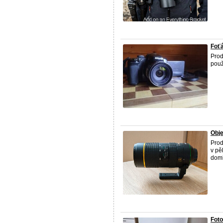
Foťá
Prod
použ
Obje
Prod
v pě
doml
Foto