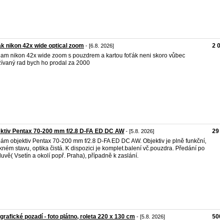
k nikon 42x wide optical zoom
2 
- [6.8. 2026]
am nikon 42x wide zoom s pouzdrem a kartou foťák neni skoro vůbec
ívaný rad bych ho prodal za 2000
ktiv Pentax 70-200 mm f/2.8 D-FA ED DC AW
29
- [5.8. 2026]
ám objektiv Pentax 70-200 mm f/2.8 D-FA ED DC AW. Objektiv je plně funkční,
kném stavu, optika čistá. K dispozici je komplet.balení vč.pouzdra. Předání po
uvě( Vsetín a okolí popř. Praha), případně k zaslání.
grafické pozadí - foto plátno, roleta 220 x 130 cm
50
- [5.8. 2026]