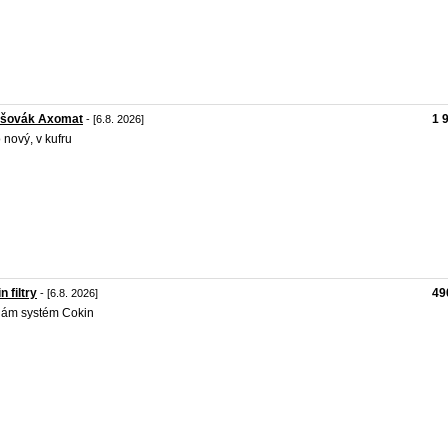
tšovák Axomat
1 
- [6.8. 2026]
 nový, v kufru
n filtry
49
- [6.8. 2026]
dám systém Cokin