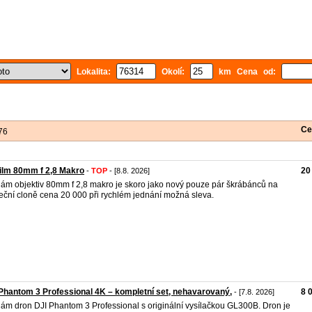
Lokalita:
Okolí:
km Cena od:
Ce
76
film 80mm f 2,8 Makro
20
-
TOP
- [8.8. 2026]
ám objektiv 80mm f 2,8 makro je skoro jako nový pouze pár škrábánců na
eční cloně cena 20 000 při rychlém jednání možná sleva.
Phantom 3 Professional 4K – kompletní set, nehavarovaný,
8 
- [7.8. 2026]
ám dron DJI Phantom 3 Professional s originální vysílačkou GL300B. Dron je