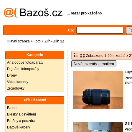
... bazar pro každého
Co:
Hlavní stránka
>
Foto
>
Zlín - Zlín 12
Kategorie
Zobrazeno 1-20 inzerátů z 2
Analogové fotoaparáty
Nové inzeráty e-mailem
Digitální fotoaparáty
Fuji
Drony
Prod
Videokamery
slun
Zrcadlovky
Příslušenství
Baterie
Blesky a osvětlení
Brašny a pouzdra
DJI 
Datové kabely
Prod