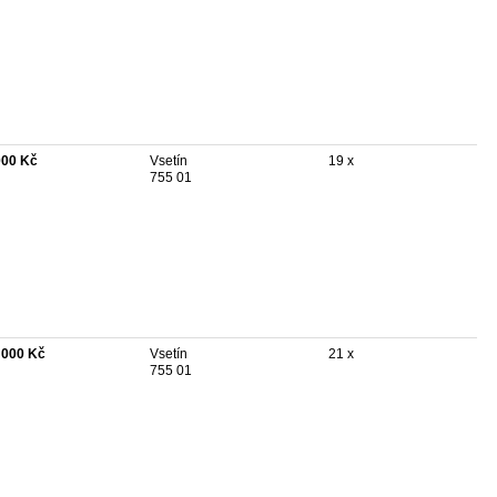
000 Kč
Vsetín
19 x
755 01
 000 Kč
Vsetín
21 x
755 01