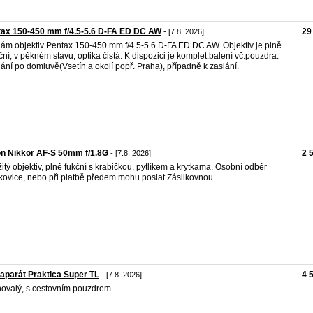
ax 150-450 mm f/4.5-5.6 D-FA ED DC AW
29
- [7.8. 2026]
ám objektiv Pentax 150-450 mm f/4.5-5.6 D-FA ED DC AW. Objektiv je plně
ční, v pěkném stavu, optika čistá. K dispozici je komplet.balení vč.pouzdra.
ání po domluvě(Vsetín a okolí popř. Praha), případně k zaslání.
n Nikkor AF-S 50mm f/1.8G
2 
- [7.8. 2026]
itý objektiv, plně fukční s krabičkou, pytlíkem a krytkama. Osobní odběr
kovice, nebo při platbě předem mohu poslat Zásilkovnou
aparát Praktica Super TL
4 
- [7.8. 2026]
ovalý, s cestovním pouzdrem