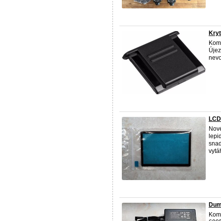
Kryt
Komp
Újez
nevo
LCD
Nové
lepi
snad
vytáh
Dum
Komp