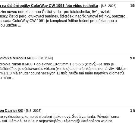
 na čištění optiky ColorWay CW-1091 foto video techniku
19
- [6.8. 2026]
zím novou nerozbalenou Čisticí sadu - pro fototechniku, 9v1, roztok,
usky, čistící pero, ofukovací balónek, štěteček, hadřík, vatové tyčinky, pouzdro.
icí sada ColorWay CW-1091 je komplexní 9dílné řešení pro důkladnou a
nou údržbu ...
adlovka Nikon D3400
9 
- [6.8. 2026]
dlovka Nikon d3400 + objektivy: 18-55mm 1:3.5-5.6 (kitový) - je sklo je
čištěné" co je očekávané s věkem (viz foto) ale na funkčnost nemá vliv, Nikkor
 1:1.8 Má shutter count necelých 11 tisíc, takže má málo najetých kilometrů
lu mám ...
on Carrier G3
1 
- [6.8. 2026]
e vyzkoušeny, kompletní balení , jako nový. Šedá varianta. Původní cena
- eur. Dám dál za 63eur nejrychlejšímu zájemci🙂 Parádní pro wildlife.