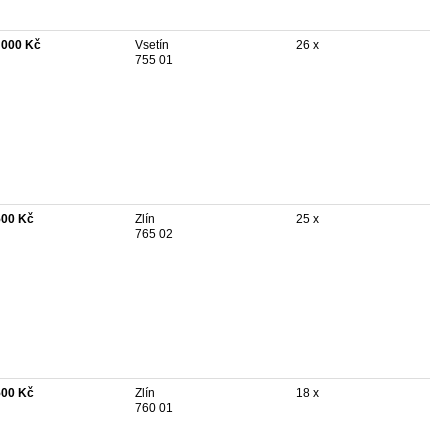
 000 Kč
Vsetín
26 x
755 01
500 Kč
Zlín
25 x
765 02
500 Kč
Zlín
18 x
760 01