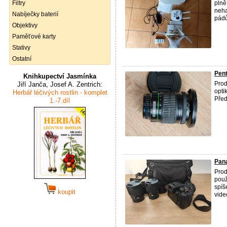
Filtry
plně
neha
Nabíječky baterií
pádů,
Objektivy
Paměťové karty
Stativy
Ostatní
Pent
Knihkupectví Jasmínka
Prod
Jiří Janča, Josef A. Zentrich:
opti
Herbář léčivých rostlin - komplet
Před
1.-7.díl
Pana
Prod
použ
spíš
koupit
vide