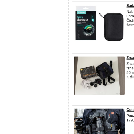
Sada
Nabí
ubro
Čist
šetr
Zrc
Zrca
"zne
50mm
K tě
Cott
Pouz
179,