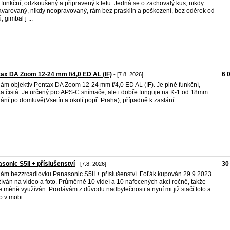
 funkční, odzkoušený a připravený k letu. Jedná se o zachovalý kus, nikdy
varovaný, nikdy neopravovaný, rám bez prasklin a poškození, bez oděrek od
 gimbal j ...
ax DA Zoom 12-24 mm f/4,0 ED AL (IF)
6 
- [7.8. 2026]
ám objektiv Pentax DA Zoom 12-24 mm f/4,0 ED AL (IF). Je plně funkční,
ka čistá. Je určený pro APS-C snímače, ale i dobře funguje na K-1 od 18mm.
ání po domluvě(Vsetín a okolí popř. Praha), případně k zaslání.
sonic S5II + příslušenství
30
- [7.8. 2026]
ám bezzrcadlovku Panasonic S5II + příslušenství. Foťák kupován 29.9.2023
íván na video a foto. Průměrně 10 videí a 10 nafocených akcí ročně, takže
e méně využíván. Prodávám z důvodu nadbytečnosti a nyní mi již stačí foto a
o v mobi ...