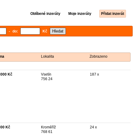
Oblíbené inzeráty
Moje inzeráty
Přidat inzerát
- do:
Kč
na
Lokalita
Zobrazeno
 000 Kč
Vsetín
187 x
756 24
000 Kč
Kroměříž
24 x
768 61