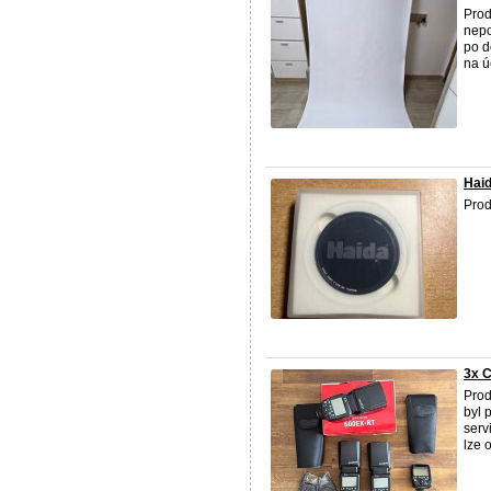
Prod
nepo
po d
na úč
Hai
Prod
3x C
Prod
byl 
serv
lze o