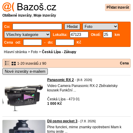
Přidat inzerát
Oblíbené inzeráty
,
Moje inzeráty
Co:
Lokalita:
Okolí:
km
Cena od:
- do:
Kč
Hlavní stránka
>
Foto
>
Česká Lípa - Zákupy
Cena
1-20 inzerátů z 90
Nové inzeráty e-mailem
Panasonic RX 2
- [8.8. 2026]
Video Camera Panasonic RX-2 Zběratelsky
kousek Funkční ...
Česká Lípa - 473 01
1 000 Kč
Dji osmo pocket 3
- [7.8. 2026]
Plne funckni, mirne znamky opotrebeni Mam k
tomu jeste ...