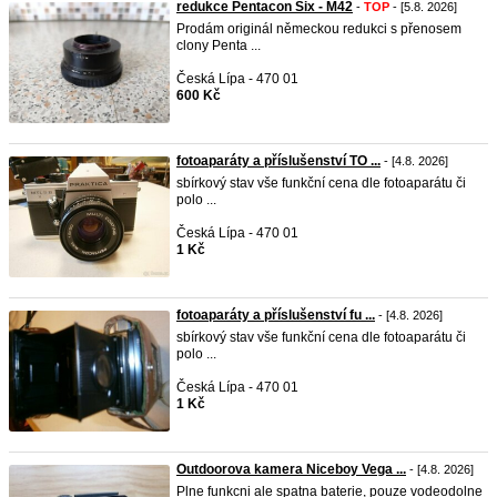
redukce Pentacon Six - M42
-
TOP
- [5.8. 2026]
Prodám originál německou redukci s přenosem
clony Penta ...
Česká Lípa - 470 01
600 Kč
fotoaparáty a příslušenství TO ...
- [4.8. 2026]
sbírkový stav vše funkční cena dle fotoaparátu či
polo ...
Česká Lípa - 470 01
1 Kč
fotoaparáty a příslušenství fu ...
- [4.8. 2026]
sbírkový stav vše funkční cena dle fotoaparátu či
polo ...
Česká Lípa - 470 01
1 Kč
Outdoorova kamera Niceboy Vega ...
- [4.8. 2026]
Plne funkcni ale spatna baterie, pouze vodeodolne