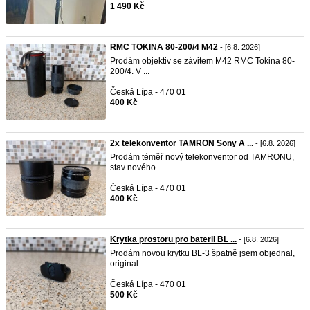
1 490 Kč
RMC TOKINA 80-200/4 M42
- [6.8. 2026]
Prodám objektiv se závitem M42 RMC Tokina 80-
200/4. V ...
Česká Lípa - 470 01
400 Kč
2x telekonventor TAMRON Sony A ...
- [6.8. 2026]
Prodám téměř nový telekonventor od TAMRONU,
stav nového ...
Česká Lípa - 470 01
400 Kč
Krytka prostoru pro baterii BL ...
- [6.8. 2026]
Prodám novou krytku BL-3 špatně jsem objednal,
original ...
Česká Lípa - 470 01
500 Kč