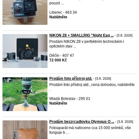
pouzd ...
Liberec - 463 34
Nabídněte
NIKON Z8 + SMALLRIG "Night Eag ...
- [3.8. 2026]
Prodám NIKON Z8 v perfektním technickém i
optickém stav ...
Děčín - 407 47
72 000 Kč
Prodám foto přístroj atd.
- [3.8. 2026]
Prodám foto přístroj atd., cena dohodou, nabídněte
.
Mladá Boleslav - 295 01
Nabídněte
Prodám bezzrcadlovku Olympus O ...
- [3.8. 2026]
Fotoaparát má nafoceno cca 15 000 snímků, vše
funguje b ...