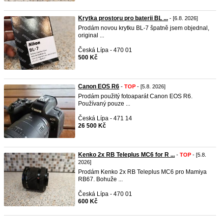
Krytka prostoru pro baterii BL ...
- [6.8. 2026]
Prodám novou krytku BL-7 špatně jsem objednal,
original ...
Česká Lípa - 470 01
500 Kč
Canon EOS R6
-
TOP
- [5.8. 2026]
Prodám použitý fotoaparát Canon EOS R6.
Používaný pouze ...
Česká Lípa - 471 14
26 500 Kč
Kenko 2x RB Teleplus MC6 for R ...
-
TOP
- [5.8.
2026]
Prodám Kenko 2x RB Teleplus MC6 pro Mamiya
RB67. Bohuže ...
Česká Lípa - 470 01
600 Kč