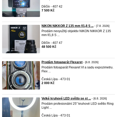
Děčín - 407 42
7 500 Kč
NIKON NIKKOR Z 135 mm f/1,8 S ...
- [7.8. 2026]
Prodám nevyužitý objektiv NIKON NIKKOR Z 135
mm f/1,8 S ...
Děčín - 407 47
48 500 Kč
Prodám fotoaparát Flexaret
- [6.8. 2026]
Prodám fotoaparát Flexaret VI a sadu expozimetru.
Flex ...
Česká Lípa - 473 01
2 000 Kč
Velké kruhové LED světlo se st ...
- [6.8. 2026]
Prodám profesionální 25" kruhové LED světlo Ring
Light ...
Česká Lípa - 473 01