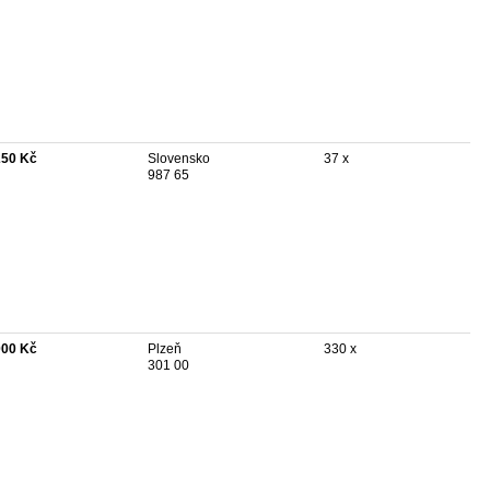
250 Kč
Slovensko
37 x
987 65
000 Kč
Plzeň
330 x
301 00