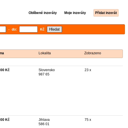
Oblíbené inzeráty
Moje inzeráty
Přidat inzerát
- do:
Kč
na
Lokalita
Zobrazeno
000 Kč
Slovensko
23 x
987 65
900 Kč
Jihlava
75 x
586 01