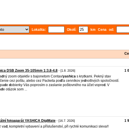
Lokalita:
Okolí:
km Cena od:
Ce
hica DSB Zoom 35-105mm 1:3.8-4.8
1 
- [1.8. 2026]
a
d
ný zoom objektív s bajonetom Contax/
yashica
s krytkami. Pekný stav
čenie cez poštu, alebo cez Packeta po
d
ľa cenníkov je
d
notlivých spoločností.
ípa
d
e
d
obierky Vás poprosím o zaslanie poštovného na účet vopre
d
. V
a
d
e otázok som ...
tální fotoaparát YASHICA DigiMate
1 
- [16.7. 2026]
z va
d
, kompletní vybavení a příslušenství, při rychlé komunikaci sleva!!