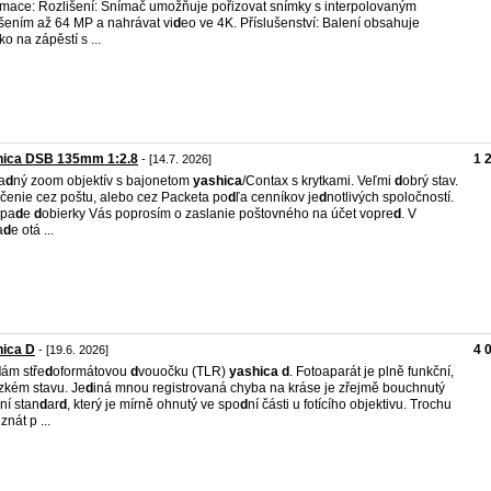
rmace: Rozlišení: Snímač umožňuje pořizovat snímky s interpolovaným
išením až 64 MP a nahrávat vi
d
eo ve 4K. Příslušenství: Balení obsahuje
ko na zápěstí s ...
hica DSB 135mm 1:2.8
1 
- [14.7. 2026]
a
d
ný zoom objektív s bajonetom
yashica
/Contax s krytkami. Veľmi
d
obrý stav.
čenie cez poštu, alebo cez Packeta po
d
ľa cenníkov je
d
notlivých spoločností.
ípa
d
e
d
obierky Vás poprosím o zaslanie poštovného na účet vopre
d
. V
a
d
e otá ...
hica D
4 
- [19.6. 2026]
d
ám stře
d
oformátovou
d
vouočku (TLR)
yashica
d
. Fotoaparát je plně funkční,
zkém stavu. Je
d
iná mnou registrovaná chyba na kráse je zřejmě bouchnutý
ní stan
d
ar
d
, který je mírně ohnutý ve spo
d
ní části u fotícího objektivu. Trochu
 znát p ...