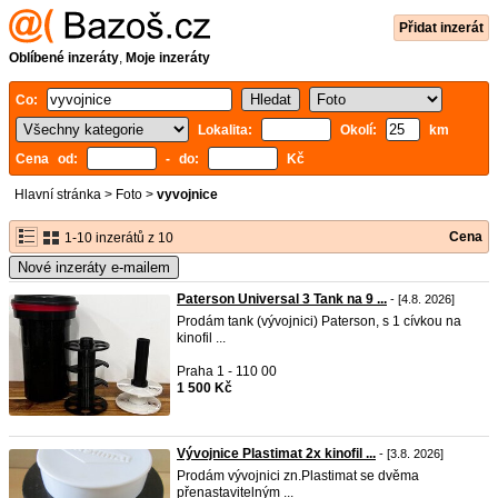
Přidat inzerát
Oblíbené inzeráty
,
Moje inzeráty
Co:
Lokalita:
Okolí:
km
Cena od:
- do:
Kč
Hlavní stránka
>
Foto
>
vyvojnice
Cena
1-10 inzerátů z 10
Nové inzeráty e-mailem
Paterson Universal 3 Tank na 9 ...
- [4.8. 2026]
Prodám tank (vývojnici) Paterson, s 1 cívkou na
kinofil ...
Praha 1 - 110 00
1 500 Kč
Vývojnice Plastimat 2x kinofil ...
- [3.8. 2026]
Prodám vývojnici zn.Plastimat se dvěma
přenastavitelným ...