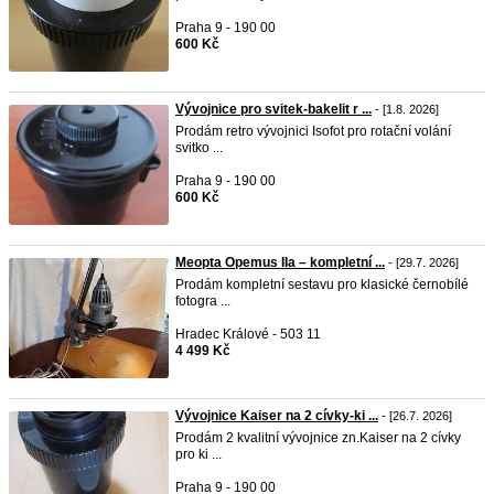
Praha 9 - 190 00
600 Kč
Vývojnice pro svitek-bakelit r ...
- [1.8. 2026]
Prodám retro vývojnici Isofot pro rotační volání
svitko ...
Praha 9 - 190 00
600 Kč
Meopta Opemus IIa – kompletní ...
- [29.7. 2026]
Prodám kompletní sestavu pro klasické černobílé
fotogra ...
Hradec Králové - 503 11
4 499 Kč
Vývojnice Kaiser na 2 cívky-ki ...
- [26.7. 2026]
Prodám 2 kvalitní vývojnice zn.Kaiser na 2 cívky
pro ki ...
Praha 9 - 190 00