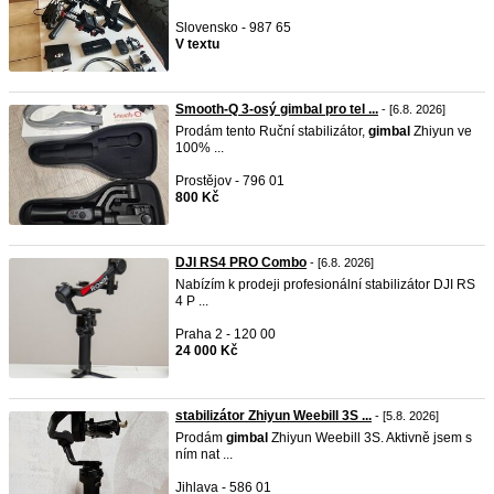
Slovensko - 987 65
V textu
Smooth-Q 3-osý gimbal pro tel ...
- [6.8. 2026]
Prodám tento Ruční stabilizátor,
gimbal
Zhiyun ve
100% ...
Prostějov - 796 01
800 Kč
DJI RS4 PRO Combo
- [6.8. 2026]
Nabízím k prodeji profesionální stabilizátor DJI RS
4 P ...
Praha 2 - 120 00
24 000 Kč
stabilizátor Zhiyun Weebill 3S ...
- [5.8. 2026]
Prodám
gimbal
Zhiyun Weebill 3S. Aktivně jsem s
ním nat ...
Jihlava - 586 01