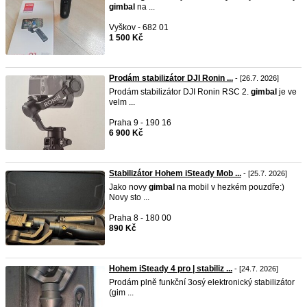
gimbal
na ...
Vyškov - 682 01
1 500 Kč
Prodám stabilizátor DJI Ronin ...
- [26.7. 2026]
Prodám stabilizátor DJI Ronin RSC 2.
gimbal
je ve
velm ...
Praha 9 - 190 16
6 900 Kč
Stabilizátor Hohem iSteady Mob ...
- [25.7. 2026]
Jako novy
gimbal
na mobil v hezkém pouzdře:)
Novy sto ...
Praha 8 - 180 00
890 Kč
Hohem iSteady 4 pro | stabiliz ...
- [24.7. 2026]
Prodám plně funkční 3osý elektronický stabilizátor
(gim ...