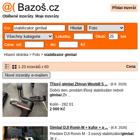
Přidat inzerát
Oblíbené inzeráty
,
Moje inzeráty
Co:
Lokalita:
Okolí:
km
Cena od:
- do:
Kč
Hlavní stránka
>
Foto
>
stabilizator gimbal
Cena
1-20 inzerátů z 60
Nové inzeráty e-mailem
Třiosý gimbal Zhiyun Weebill S ...
- [6.8. 2026]
Dobrý den, prodám tříosý stabilizátor neboli
gimbal
Zh ...
Kolín - 282 01
2 000 Kč
Gimbal DJI Ronin M + kufor + p ...
- [6.8. 2026]
Predám DJI Ronin M - 3 osový stabilizátor/
gimbal
.
Je v ...