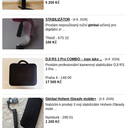
5 200 Kč
STABILIZÁTOR
- [4.8. 2026]
Prodám nepoužívaný ruční
gimbal
určený pro
digitální zr ...
Třebíč - 675 32
100 Kč
DJI RS 3 Pro COMBO – stav jako ...
- [4.8. 2026]
Prodám profesionální kamerový stabilizátor DJI RS
3 Pro ...
Praha 4 - 148 00
17 500 Kč
Gimbal Hohem iSteady mobile+
- [2.8. 2026]
Nabízím k prodeji 3 osý stabilizátor Hohem iSteady
mobi ...
Nymburk - 290 01
1 200 Kč