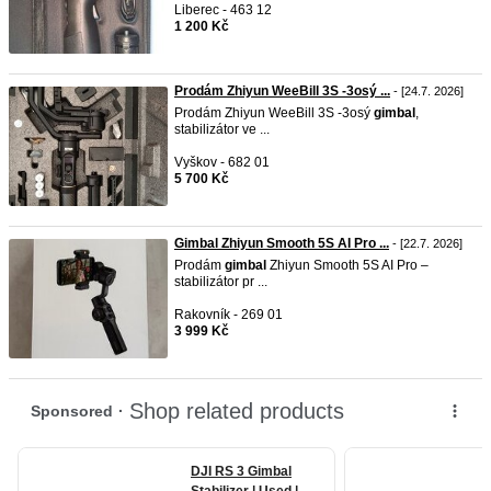
Liberec - 463 12
1 200 Kč
Prodám Zhiyun WeeBill 3S -3osý ...
- [24.7. 2026]
Prodám Zhiyun WeeBill 3S -3osý
gimbal
,
stabilizátor ve ...
Vyškov - 682 01
5 700 Kč
Gimbal Zhiyun Smooth 5S AI Pro ...
- [22.7. 2026]
Prodám
gimbal
Zhiyun Smooth 5S AI Pro –
stabilizátor pr ...
Rakovník - 269 01
3 999 Kč