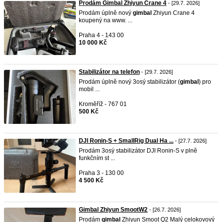
Prodám Gimbal Zhiyun Crane 4
- [29.7. 2026]
Prodám úplně nový
gimbal
Zhiyun Crane 4
koupený na www. ...
Praha 4 - 143 00
10 000 Kč
Stabilizátor na telefon
- [29.7. 2026]
​Prodám úplně nový 3osý stabilizátor (
gimbal
) pro
mobil ...
Kroměříž - 767 01
500 Kč
DJI Ronin-S + SmallRig Dual Ha ...
- [27.7. 2026]
Prodám 3osý stabilizátor DJI Ronin-S v plně
funkčním st ...
Praha 3 - 130 00
4 500 Kč
Gimbal Zhiyun SmootW2
- [26.7. 2026]
Prodám
gimbal
Zhiyun Smoot Q2 Malý celokovový