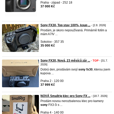
Praha - západ - 252 18
37 000 Kč
Sony FX30, Top stav 100%, koup ...
- [2.8. 2026]
Prodám, je skoro nepoužívaná. Primárně fotím a
mám A7IV ...
Sokolov - 357 35
35 000 Kč
Sony FX30, Nová, 23 měsíců zár ...
-
TOP
- [31.7.
2026]
Dobrý den, prodávám svojí
sony
fx30
, kterou jsem
kupova ...
Praha 2 - 120 00
37 999 Kč
NOVÁ Smallrig klec pro Sony FX ...
- [18.7. 2026]
Prodám novou nerozbalenou klec pro kamery
sony
FX3 či s ...
Praha 4 - 140 00