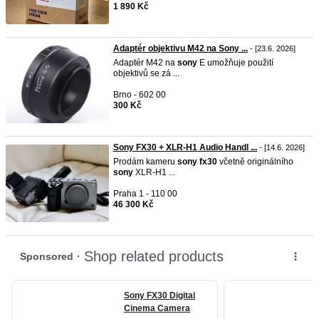
1 890 Kč
Adaptér objektivu M42 na Sony ...
- [23.6. 2026]
Adaptér M42 na
sony
E umožňuje použití
objektivů se zá ...
Brno - 602 00
300 Kč
Sony FX30 + XLR-H1 Audio Handl ...
- [14.6. 2026]
Prodám kameru
sony
fx30
včetně originálního
sony
XLR-H1 ...
Praha 1 - 110 00
46 300 Kč