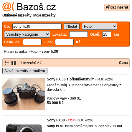
Přidat inzerát
Oblíbené inzeráty
,
Moje inzeráty
Co:
Lokalita:
Okolí:
km
Cena od:
- do:
Kč
Hlavní stránka
>
Foto
>
sony fx30
Cena
1-7 inzerátů z 7
Nové inzeráty e-mailem
Sony FX 30 s příslušenstvím
- [4.8. 2026]
Prodám svůj 3. fotoaparát/kameru s objektivy z
důvodu k ...
Karlovy Vary - 360 01
53 000 Kč
Sony FX30
-
TOP
- [2.8. 2026]
sony
fx30
Jsem první majitel. super stav 1x bat ...