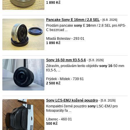
1 890 Kč
Pancake Sony E 16mm / 2.8 SEL
- [6.8. 2026]
Prodám pancake
sony
E
16
mm / 2.8 SEL pro APS-
C bezzrcad ...
Mladá Boleslav - 293 01
1 890 Kč
Sony 16-50 mm f/3,5-5,6
- [5.8. 2026]
Zdravím, prodávám tento objektiv
sony
16
-50 mm
f/3,5-5, ...
Frýdek - Místek - 739 61
2 500 Kč
Sony LCS-EMJ kožené pouzdro
- [5.8. 2026]
Kompaktní černé pouzdro
sony
LSC-EMJ pro
fotoaparáty řa ...
Liberec - 460 01
500 Kč