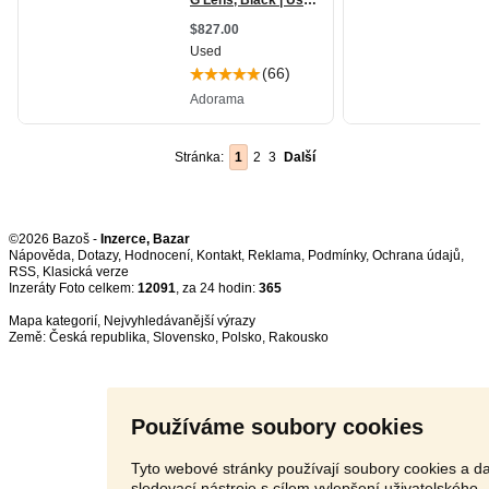
Stránka:
1
2
3
Další
©2026 Bazoš -
Inzerce, Bazar
Nápověda
,
Dotazy
,
Hodnocení
,
Kontakt
,
Reklama
,
Podmínky
,
Ochrana údajů
,
RSS
,
Inzeráty Foto celkem:
12091
, za 24 hodin:
365
Mapa kategorií
,
Nejvyhledávanější výrazy
Země:
Česká republika
,
Slovensko
,
Polsko
,
Rakousko
Používáme soubory cookies
Tyto webové stránky používají soubory cookies a da
sledovací nástroje s cílem vylepšení uživatelského