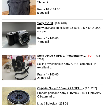
Starter K ...
Praha 10 - 101 00
5 900 Kč
Sony a5100
- [6.8. 2026]
sony
a5100 s objektívom
16
-50 E 3.5-5.6/PZ OSS
v super ...
Praha 4 - 140 00
7 500 Kč
Sony a6400 + APS-C Photography ...
-
TOP
- [6.8.
2026]
Selling my complete
sony
APS-C camera kit in
excellent ...
Praha 4 - 140 00
29 000 Kč
Objektiv Sony E 16mm / 2.8 SEL ...
- [6.8. 2026]
Prodám pancake
sony
E
16
mm / 2.8 SEL pro APS-
C bezzrcad ...
Mladá Boleslav - 293 01