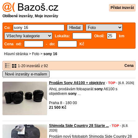
Přidat inzerát
Oblíbené inzeráty
,
Moje inzeráty
Co:
Lokalita:
Okolí:
km
Cena od:
- do:
Kč
Hlavní stránka
>
Foto
>
sony 16
Cena
1-20 inzerátů z 92
Nové inzeráty e-mailem
Prodám Sony A6100 + objektivy
-
TOP
- [6.8. 2026]
Ahoj, prodávám fotoaparát
sony
A6100 s
objektivem
sony
...
Praha 8 - 180 00
21 500 Kč
Shimoda Side Country 28 Starte ...
-
TOP
- [6.8.
2026]
Prodám nový fotobatoh Shimoda Side Country 28