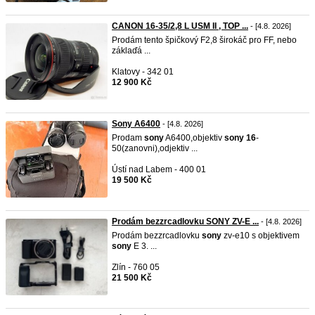
CANON 16-35/2,8 L USM II , TOP ...
- [4.8. 2026]
Prodám tento špičkový F2,8 širokáč pro FF, nebo
záklaďá ...
Klatovy - 342 01
12 900 Kč
Sony A6400
- [4.8. 2026]
Prodam
sony
A6400,objektiv
sony
16
-
50(zanovni),odjektiv ...
Ústí nad Labem - 400 01
19 500 Kč
Prodám bezzrcadlovku SONY ZV-E ...
- [4.8. 2026]
Prodám bezzrcadlovku
sony
zv-e10 s objektivem
sony
E 3. ...
Zlín - 760 05
21 500 Kč