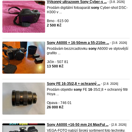
Výkonný ultrazoom Sony Cyber-s ...
- [3.8. 2026]
Prodám digitální fotoaparát
sony
Cyber-shot DSC-
H300 v ...
Brno - 615 00
2 500 Kč
Sony A6000 + 16-50mm a 55-210m ...
- [3.8. 2026]
Prodávám bezzrcadlovku
sony
A6000 ve stylovější
grafito ...
Jičín - 507 81
13 500 Kč
Sony FE 16-35/2,8 + ochranný ...
- [2.8. 2026]
Prodám objektiv
sony
FE
16
-35/2,8 + ochranný filtr
Hoya ...
Opava - 746 01
26 000 Kč
Sony A6000 +16-50 mm 24 MpxFul ...
- [2.8. 2026]
VEGA-FOTO nabízí široký sortiment foto techniky.