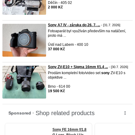
Děčín - 405 02
2 000 Kč
Sony A7 IV - záruka do 26. 7. ...
- [31.7. 2026]
Fotoaparát byl využíván především na natáčení,
proto má ...
Ústí nad Labem - 400 10
37 000 Kč
Sony ZV-E10 + Sigma 16mm f/1.4 ...
- [30.7. 2026]
Prodám kompletní foto/video set
sony
ZV-E10 s
objektive ...
Brno - 614 00
19 500 Kč