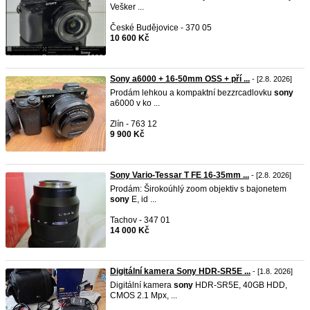
Vešker ...
České Budějovice - 370 05
10 600 Kč
Sony a6000 + 16-50mm OSS + pří ...
- [2.8. 2026]
Prodám lehkou a kompaktní bezzrcadlovku
sony
a6000 v ko ...
Zlín - 763 12
9 900 Kč
Sony Vario-Tessar T FE 16-35mm ...
- [2.8. 2026]
Prodám: Širokoúhlý zoom objektiv s bajonetem
sony
E, id ...
Tachov - 347 01
14 000 Kč
Digitální kamera Sony HDR-SR5E ...
- [1.8. 2026]
Digitální kamera
sony
HDR-SR5E, 40GB HDD,
CMOS 2.1 Mpx, ...