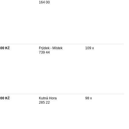
164 00
800 Kč
Frýdek - Místek
109 x
739 44
000 Kč
Kutná Hora
98 x
285 22