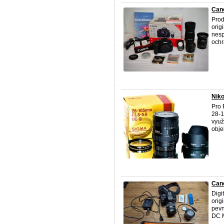
Cano
Prod
orig
nesp
ochra
Nik
Pro 
28-1
využ
objek
Can
Digi
orig
pevn
DC M