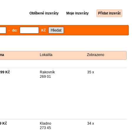
Oblíbené inzeráty
Moje inzeráty
Přidat inzerát
- do:
Kč
na
Lokalita
Zobrazeno
999 Kč
Rakovník
35 x
269 01
9 Kč
Kladno
34 x
273 45