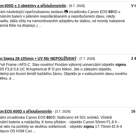
n 600D s 3 objektivy a příslušenstvím
V 
- [9.7. 2026]
ám následující opečovávanou sestavu 📷 zrcadlovku Canon EOS
60
0D v
inálním balení v pěkném nepoškrábaném a nepotlučeném stavu, nikdy
adla, stála vždy na namontovaném adaptéru ke stativu, od novoty nalepená
nná fólie na displayi, j ...
on Sigma 28-105mm + UV filtr NEPOUŽÍVANÝ
2 
- [7.7. 2026]
Full Frame i APS-C. Stav nového! Prodám výborný univerzální objektiv
sigma
05 F3,8-5,6 UC III Aspherical IF D pro Nikon. Jde o základní objektiv,
itelný pro focení téměř každého žánru. Objektiv je v exkluzivním stavu nového
tivu, a ...
on EOS 600D s příslušenstvím
16
- [3.7. 2026]
tální zrcadlovka Canon EOS
60
0D. Nafoceno 44 501 snímků. Včetně
inální baterie a nabíječky. K tomu přidám: - objektiv Canon 50mm F1.8 II –
é sklo na portréty se skvělou světelností. - objektiv
sigma
17-70mm f/2.8-4
acro OS HSM Con ...