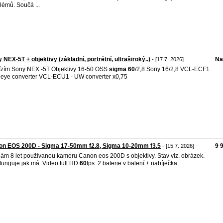
lémů. Součá ...
 NEX-5T + objektivy (základní, portrétní, ultraširoký..)
Na
- [17.7. 2026]
zím Sony NEX -5T Objektivy 16-50 OSS
sigma
60
/2,8 Sony 16/2,8 VCL-ECF1
sheye converter VCL-ECU1 - UW converter x0,75
on EOS 200D - Sigma 17-50mm f2.8, Sigma 10-20mm f3.5
9 
- [15.7. 2026]
ám 8 let používanou kameru Canon eos 200D s objektivy. Stav viz. obrázek.
funguje jak má. Video full HD
60
fps. 2 baterie v balení + nabíječka.