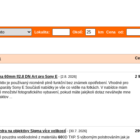
Lokalita:
Okolí:
km Cena od:
Ce
1
a 60mm f/2.8 DN Art pro Sony E
2 
- [2.8. 2026]
ktiv je používaný nicméně plně funkční bez známek opotřebení. Vhodné pro
aparáty Sony E Součástí nabídky je vše co vidíte na fotkách. V nabídce mám
é množství fotografického vybavení, pokud máte jakýkoli dotaz neváhejte mne
ktov ...
dra na objektivy Sigma více velikostí
29
- [30.7. 2026]
 pouzdra voděodolné z materiálu
60
0D TXP. S výborným polstrováním jak je