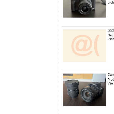
prob
Sony
Nabí
- fi
Can
Prod
Vše 