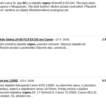
ám Leica SL (typ
60
1) a objektiv
sigma
45mm/f2,8 DG DN. Tělo bylo kdysi
upeno v Megapixelu. Vše plně funkční. Možno prodat i jednotlivě. Případně
á i výměna za nějaký středoformátový analogový set.
ktiv Sigma 24-60 F2,8 EX DG pro Canon
2 
- [27.6. 2026]
ám zmíněný objektiv
sigma
, pouzdro ochrané. Výborný objektiv do
řených prostor a protisvětla.Výborné sklo, univerzál....
on eos 1300D
6 
- [23.6. 2026]
ám digitální fotoaparát Canon EOS 1300D, ve výborném stavu, s návodem,
ječkou, baterií a objektivem canon 18-55mm. Prodej možný s dalšími
oucími objektivy (
sigma
DC 17-50mm/2.8, Canon 70-200/4, Canon 85/1.8).
 dodám. Os. předání mo ...