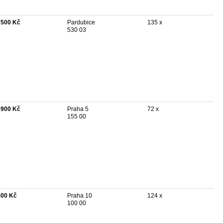
 500 Kč
Pardubice
135 x
530 03
 900 Kč
Praha 5
72 x
155 00
500 Kč
Praha 10
124 x
100 00