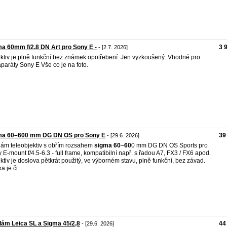
a 60mm f/2.8 DN Art pro Sony E -
3 
- [2.7. 2026]
ktiv je plně funkční bez známek opotřebení. Jen vyzkoušený. Vhodné pro
aparáty Sony E Vše co je na foto.
ma 60–600 mm DG DN OS pro Sony E
39
- [29.6. 2026]
ám teleobjektiv s obřím rozsahem
sigma
60
–
60
0 mm DG DN OS Sports pro
 E-mount f/4.5-6.3 - full frame, kompatibilní např. s řadou A7, FX3 / FX6 apod.
ktiv je doslova pětkrát použitý, ve výborném stavu, plně funkční, bez závad.
a je či ...
ám Leica SL a Sigma 45/2,8
44
- [29.6. 2026]