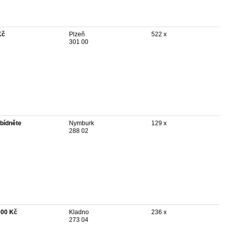
Kč
Plzeň
522 x
301 00
bídněte
Nymburk
129 x
288 02
000 Kč
Kladno
236 x
273 04