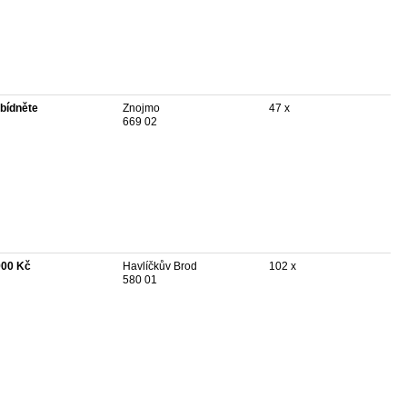
bídněte
Znojmo
47 x
669 02
900 Kč
Havlíčkův Brod
102 x
580 01