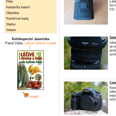
Filtry
u té
50 m
Nabíječky baterií
V.D.
Objektivy
Paměťové karty
Stativy
Ostatní
Sig
Knihkupectví Jasmínka
Ultr
Pavel Váňa:
Léčivé stromy a keře
se m
I.
prob
rych
Can
Klas
odle
expo
koupit
ochr