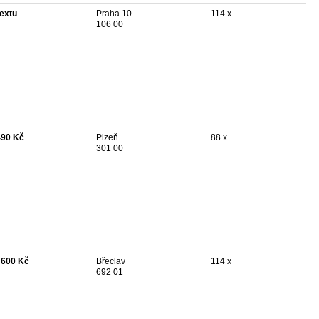
textu
Praha 10
114 x
106 00
490 Kč
Plzeň
88 x
301 00
 600 Kč
Břeclav
114 x
692 01