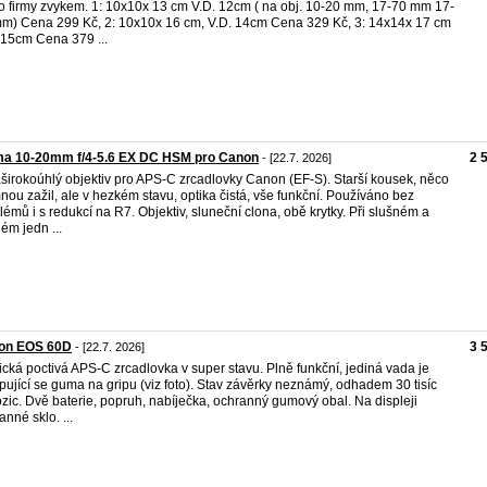
to firmy zvykem. 1: 10x10x 13 cm V.D. 12cm ( na obj. 10-20 mm, 17-70 mm 17-
m) Cena 299 Kč, 2: 10x10x 16 cm, V.D. 14cm Cena 329 Kč, 3: 14x14x 17 cm
 15cm Cena 379 ...
ma 10-20mm f/4-5.6 EX DC HSM pro Canon
2 
- [22.7. 2026]
aširokoúhlý objektiv pro APS-C zrcadlovky Canon (EF-S). Starší kousek, něco
nou zažil, ale v hezkém stavu, optika čistá, vše funkční. Používáno bez
lémů i s redukcí na R7. Objektiv, sluneční clona, obě krytky. Při slušném a
lém jedn ...
on EOS 60D
3 
- [22.7. 2026]
ická poctivá APS-C zrcadlovka v super stavu. Plně funkční, jediná vada je
pující se guma na gripu (viz foto). Stav závěrky neznámý, odhadem 30 tisíc
zic. Dvě baterie, popruh, nabíječka, ochranný gumový obal. Na displeji
anné sklo. ...