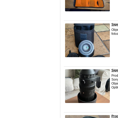
Sigm
Obje
foto
Sig
Prod
Sony
Obje
Optik
Prod