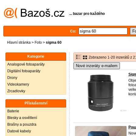
... bazar pro každého
Co:
Hlavní stránka
>
Foto
>
sigma 60
Kategorie
Zobrazeno 1-20 inzerátů z 2
Analogové fotoaparáty
Nové inzeráty e-mailem
Digitální fotoaparáty
Sigm
Drony
Obje
Videokamery
foto
velk
Zrcadlovky
konta
Příslušenství
Baterie
Blesky a osvětlení
Brašny a pouzdra
Pouz
Datové kabely
Nové