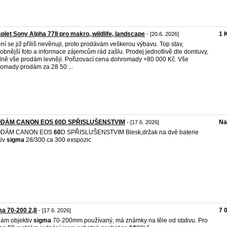
let Sony Alpha 77II pro makro, wildlife, landscape
1 
- [20.6. 2026]
ní se již příliš nevěnuji, proto prodávám veškerou výbavu. Top stav,
obnější foto a informace zájemcům rád zašlu. Prodej jednotlivě dle domluvy,
lně vše prodám levněji. Pořizovací cena dohromady +80 000 Kč. Vše
omady prodám za 28 50 ...
DÁM CANON EOS 60D SPŘISLUŠENSTVIM
Na
- [17.6. 2026]
DÁM CANON EOS
60
D SPŘISLUŠENSTVIM Blesk,držak na dvě baterie
tiv
sigma
28/300 ca 300 exspozic
a 70-200 2,8
7 
- [17.6. 2026]
ám objektiv
sigma
70-200mm používaný, má známky na těle od stativu. Pro