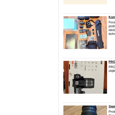
Komp
Foce
podr
ideá
dohr
PRO
PRO
objk
Sigm
Prod