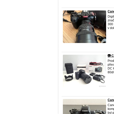
Cano
Digi
znač
300 
v do
📷 
Prod
přev
DC H
80d/
Can
Cano
komp
byl 