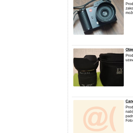
Prod
zako
možn
Obje
Prod
uzav
Can
Prod
nabí
padn
Foto