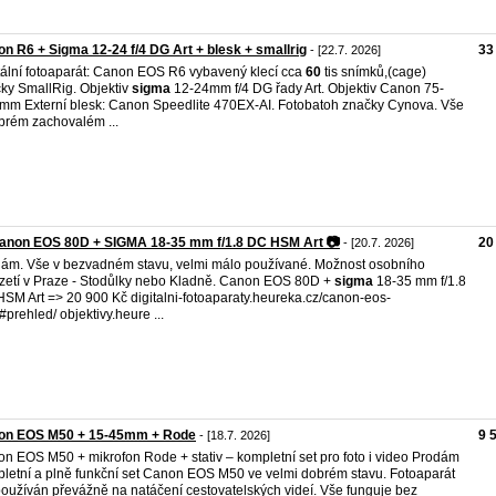
n R6 + Sigma 12-24 f/4 DG Art + blesk + smallrig
33
- [22.7. 2026]
tální fotoaparát: Canon EOS R6 vybavený klecí cca
60
tis snímků,(cage)
ky SmallRig. Objektiv
sigma
12-24mm f/4 DG řady Art. Objektiv Canon 75-
mm Externí blesk: Canon Speedlite 470EX-AI. Fotobatoh značky Cynova. Vše
brém zachovalém ...
Canon EOS 80D + SIGMA 18-35 mm f/1.8 DC HSM Art 📷
20
- [20.7. 2026]
ám. Vše v bezvadném stavu, velmi málo používané. Možnost osobního
zetí v Praze - Stodůlky nebo Kladně. Canon EOS 80D +
sigma
18-35 mm f/1.8
SM Art => 20 900 Kč digitalni-fotoaparaty.heureka.cz/canon-eos-
#prehled/ objektivy.heure ...
on EOS M50 + 15-45mm + Rode
9 
- [18.7. 2026]
n EOS M50 + mikrofon Rode + stativ – kompletní set pro foto i video Prodám
letní a plně funkční set Canon EOS M50 ve velmi dobrém stavu. Fotoaparát
používán převážně na natáčení cestovatelských videí. Vše funguje bez