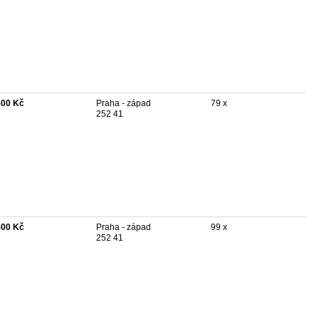
500 Kč
Praha - západ
79 x
252 41
500 Kč
Praha - západ
99 x
252 41