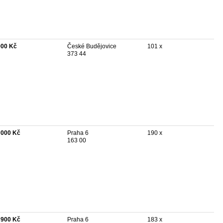
900 Kč
České Budějovice
101 x
373 44
 000 Kč
Praha 6
190 x
163 00
 900 Kč
Praha 6
183 x