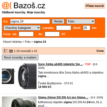
Přidat inzerát
Oblíbené inzeráty
,
Moje inzeráty
Co:
Lokalita:
Okolí:
km
Cena od:
- do:
Kč
Hlavní stránka
>
Foto
>
sigma 24
Cena
1-20 inzerátů z 42
Nové inzeráty e-mailem
Sony Alpha a6400 /objektiv Sig ...
-
TOP
- [8.8.
2026]
Tato kombinace těla Sony Alpha a6400 a objektivu
sigma
...
České Budějovice - 374 01
18 900 Kč
Sigma 24mm DG DN Art pro Sigma ...
- [6.8. 2026]
fullframový objektiv
sigma
DG DN Art
24
mm, f/1,4,
použ ...