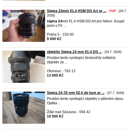
Sigma 24mm f/1.4 HSM DG Art pr ...
-
TOP
- [29.7.
2026]
sigma
24
mm f/1.4 HSM DG Art pro Nikon. Koupil
jsem s FX ...
Praha 5 - 150 00
9 000 Kč
objektiv Sigma 24 mm f/1,4 DG ...
- [29.7. 2026]
Prodám tento vynikající širokoúhlý světelný
objektiv ze ...
Olomouc - 783 13
13 000 Kč
Sigma 24-35 mm f/2,0 dg hsm ar ...
- [27.7. 2026]
Prodám tento vynikající objektiv v pěkném stavu.
Optika ...
Žďár nad Sázavou - 594 42
10 500 Kč