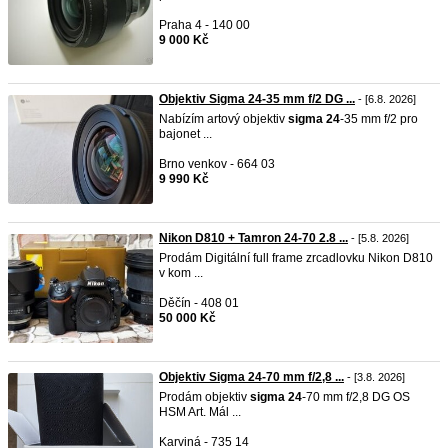
Praha 4 - 140 00
9 000 Kč
Objektiv Sigma 24-35 mm f/2 DG ...
- [6.8. 2026]
Nabízím artový objektiv
sigma
24
-35 mm f/2 pro
bajonet ...
Brno venkov - 664 03
9 990 Kč
Nikon D810 + Tamron 24-70 2.8 ...
- [5.8. 2026]
Prodám Digitální full frame zrcadlovku Nikon D810
v kom ...
Děčín - 408 01
50 000 Kč
Objektiv Sigma 24-70 mm f/2,8 ...
- [3.8. 2026]
Prodám objektiv
sigma
24
-70 mm f/2,8 DG OS
HSM Art. Mál ...
Karviná - 735 14