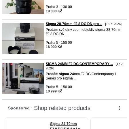
Praha 3 - 130 00
18 000 Kč
Sigma 28-70mm f/2.8 DG DN pro ...
- [18.7. 2026]
Prodám světelný zoom objektiv
sigma
28-70mm
f/2.8 DG DN ...
Praha 5 - 158 00
16 900 Kč
SIGMA 24MM F2 DG CONTEMPORARY ...
- [17.7.
2026]
Prodám
sigma
24
mm F2 DG Contemporary I
Series pro
sigma
...
Praha 5 - 150 00
10 999 Kč