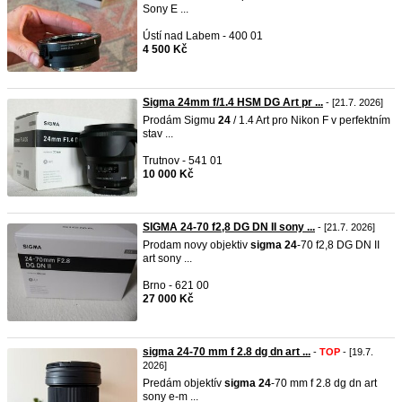
Sony E ...
Ústí nad Labem - 400 01
4 500 Kč
Sigma 24mm f/1.4 HSM DG Art pr ...
- [21.7. 2026]
Prodám Sigmu
24
/ 1.4 Art pro Nikon F v perfektním
stav ...
Trutnov - 541 01
10 000 Kč
SIGMA 24-70 f2,8 DG DN II sony ...
- [21.7. 2026]
Prodam novy objektiv
sigma
24
-70 f2,8 DG DN II
art sony ...
Brno - 621 00
27 000 Kč
sigma 24-70 mm f 2.8 dg dn art ...
-
TOP
- [19.7.
2026]
Predám objektív
sigma
24
-70 mm f 2.8 dg dn art
sony e-m ...