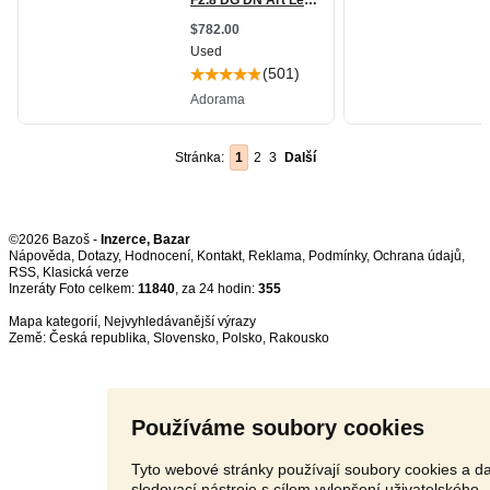
Stránka:
1
2
3
Další
©2026 Bazoš -
Inzerce, Bazar
Nápověda
,
Dotazy
,
Hodnocení
,
Kontakt
,
Reklama
,
Podmínky
,
Ochrana údajů
,
RSS
,
Inzeráty Foto celkem:
11840
, za 24 hodin:
355
Mapa kategorií
,
Nejvyhledávanější výrazy
Země:
Česká republika
,
Slovensko
,
Polsko
,
Rakousko
Používáme soubory cookies
Tyto webové stránky používají soubory cookies a da
sledovací nástroje s cílem vylepšení uživatelského