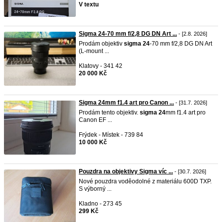
V textu
Sigma 24-70 mm f/2,8 DG DN Art ...
- [2.8. 2026]
Prodám objektiv
sigma
24
-70 mm f/2,8 DG DN Art
(L-mount ...
Klatovy - 341 42
20 000 Kč
Sigma 24mm f1.4 art pro Canon ...
- [31.7. 2026]
Prodám tento objektiv.
sigma
24
mm f1.4 art pro
Canon EF ...
Frýdek - Místek - 739 84
10 000 Kč
Pouzdra na objektivy Sigma víc ...
- [30.7. 2026]
Nové pouzdra voděodolné z materiálu 600D TXP.
S výborný ...
Kladno - 273 45
299 Kč