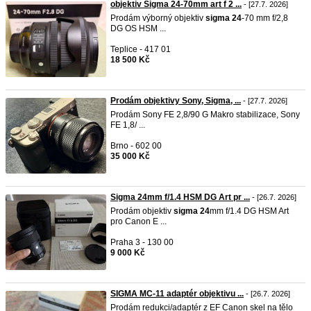
objektiv Sigma 24-70mm art f 2 ...
- [27.7. 2026]
Prodám výborný objektiv
sigma
24
-70 mm f/2,8
DG OS HSM ...
Teplice - 417 01
18 500 Kč
Prodám objektivy Sony, Sigma, ...
- [27.7. 2026]
Prodám Sony FE 2,8/90 G Makro stabilizace, Sony
FE 1,8/ ...
Brno - 602 00
35 000 Kč
Sigma 24mm f/1.4 HSM DG Art pr ...
- [26.7. 2026]
Prodám objektiv
sigma
24
mm f/1.4 DG HSM Art
pro Canon E ...
Praha 3 - 130 00
9 000 Kč
SIGMA MC-11 adaptér objektivu ...
- [26.7. 2026]
Prodám redukci/adaptér z EF Canon skel na tělo