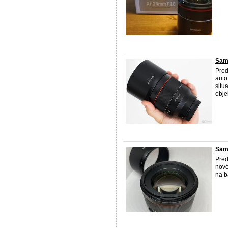
Sam
Prod
auto
situ
objek
Sam
Pred
nové
na b