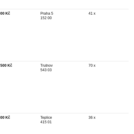
900 Kč
Praha 5
41 x
152 00
 500 Kč
Trutnov
70 x
543 03
800 Kč
Teplice
36 x
415 01