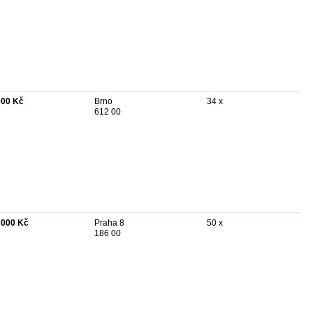
000 Kč
Brno
34 x
612 00
 000 Kč
Praha 8
50 x
186 00