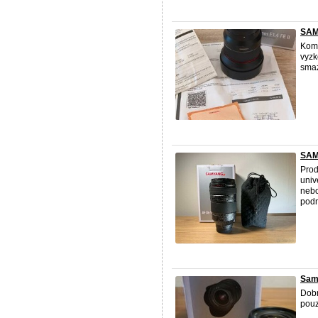
SAM
Komp
vyzk
smaz
SAM
Pro
univ
nebo
podm
Samy
Dobr
pouz