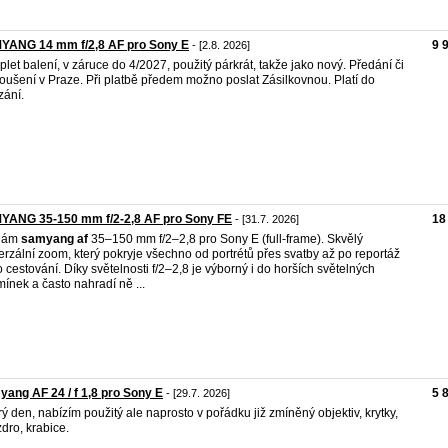
YANG 14 mm f/2,8 AF pro Sony E
9 
- [2.8. 2026]
let balení, v záruce do 4/2027, použitý párkrát, takže jako nový. Předání či
oušení v Praze. Při platbě předem možno poslat Zásilkovnou. Platí do
ání.
YANG 35-150 mm f/2-2,8 AF pro Sony FE
18
- [31.7. 2026]
dám
samyang
af
35–150 mm f/2–2,8 pro Sony E (full-frame). Skvělý
erzální zoom, který pokryje všechno od portrétů přes svatby až po reportáž
 cestování. Díky světelnosti f/2–2,8 je výborný i do horších světelných
ínek a často nahradí ně ...
ang AF 24 / f 1,8 pro Sony E
5 
- [29.7. 2026]
ý den, nabízím použitý ale naprosto v pořádku již zmíněný objektiv, krytky,
dro, krabice.