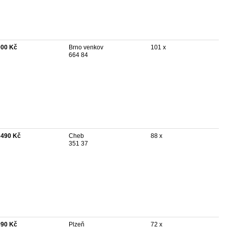
000 Kč
Brno venkov
101 x
664 84
 490 Kč
Cheb
88 x
351 37
990 Kč
Plzeň
72 x