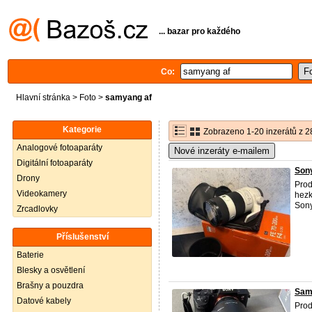
... bazar pro každého
Co:
Hlavní stránka
>
Foto
>
samyang af
Kategorie
Zobrazeno 1-20 inzerátů z 2
Analogové fotoaparáty
Nové inzeráty e-mailem
Digitální fotoaparáty
Son
Drony
Prod
Videokamery
hezk
Sony
Zrcadlovky
Příslušenství
Baterie
Blesky a osvětlení
Brašny a pouzdra
Samy
Datové kabely
Prod