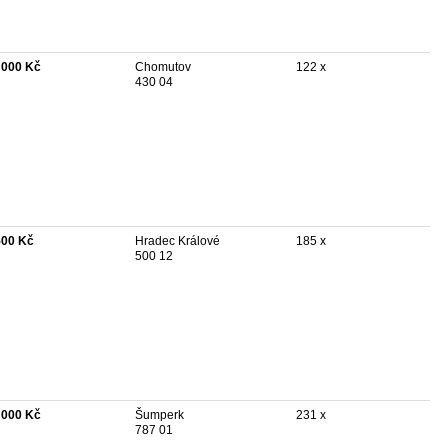
 000 Kč
Chomutov
122 x
430 04
500 Kč
Hradec Králové
185 x
500 12
 000 Kč
Šumperk
231 x
787 01