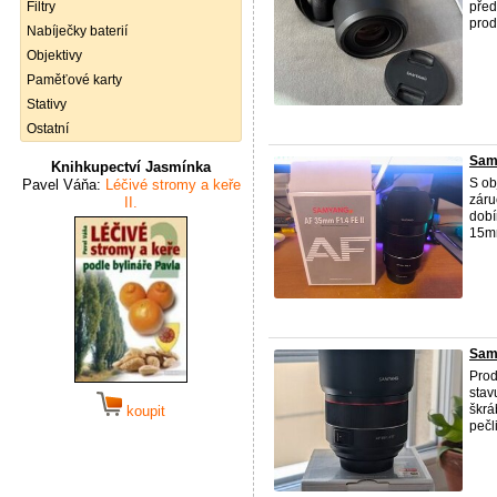
Filtry
před
prod
Nabíječky baterií
Objektivy
Paměťové karty
Stativy
Ostatní
Samy
Knihkupectví Jasmínka
S ob
Pavel Váňa:
Léčivé stromy a keře
záru
II.
dobí
15mm
Samy
Prod
stav
škrá
koupit
pečli