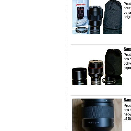
Pro
prec
ve š
origi
Samy
Prod
pro 
tich
repo
Samy
Prod
pro 
neby
af
-50