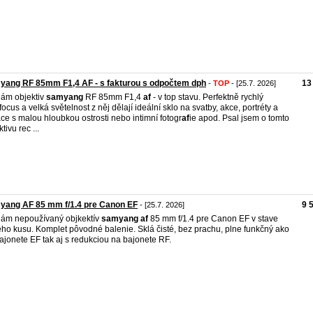
yang RF 85mm F1,4 AF - s fakturou s odpočtem dph
13
-
TOP
- [25.7. 2026]
ám objektiv
samyang
RF 85mm F1,4
af
- v top stavu. Perfektně rychlý
focus a velká světelnost z něj dělají ideální sklo na svatby, akce, portréty a
ace s malou hloubkou ostrosti nebo intimní fotogr
af
ie apod. Psal jsem o tomto
tivu rec ...
yang AF 85 mm f/1.4 pre Canon EF
9 
- [25.7. 2026]
ám nepoužívaný objkektív
samyang
af
85 mm f/1.4 pre Canon EF v stave
ho kusu. Komplet pôvodné balenie. Sklá čisté, bez prachu, plne funkčný ako
ajonete EF tak aj s redukciou na bajonete RF.