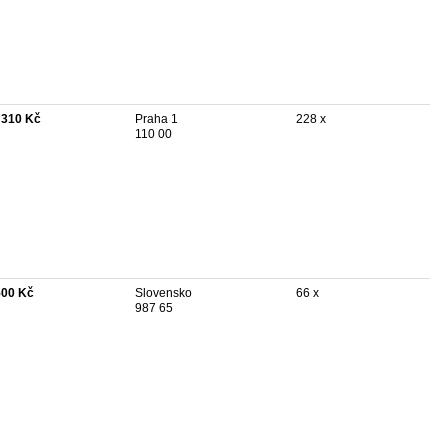
 310 Kč
Praha 1
228 x
110 00
500 Kč
Slovensko
66 x
987 65