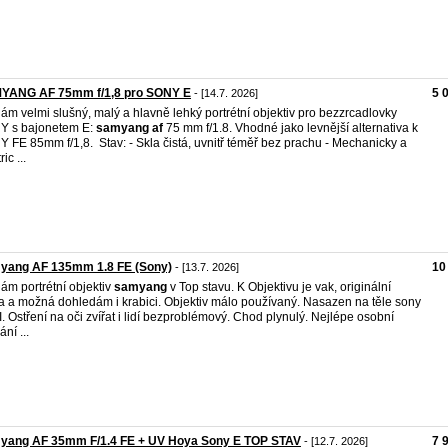
YANG AF 75mm f/1,8 pro SONY E
5 
- [14.7. 2026]
ám velmi slušný, malý a hlavně lehký portrétní objektiv pro bezzrcadlovky
Y s bajonetem E:
samyang
af
75 mm f/1.8. Vhodné jako levnější alternativa k
 FE 85mm f/1,8. Stav: - Skla čistá, uvnitř téměř bez prachu - Mechanicky a
ric ...
yang AF 135mm 1.8 FE (Sony)
10
- [13.7. 2026]
ám portrétní objektiv
samyang
v Top stavu. K Objektivu je vak, originální
a a možná dohledám i krabici. Objektiv málo používaný. Nasazen na těle sony
II. Ostření na oči zvířat i lidí bezproblémový. Chod plynulý. Nejlépe osobní
ní ...
yang AF 35mm F/1.4 FE + UV Hoya Sony E TOP STAV
7 
- [12.7. 2026]