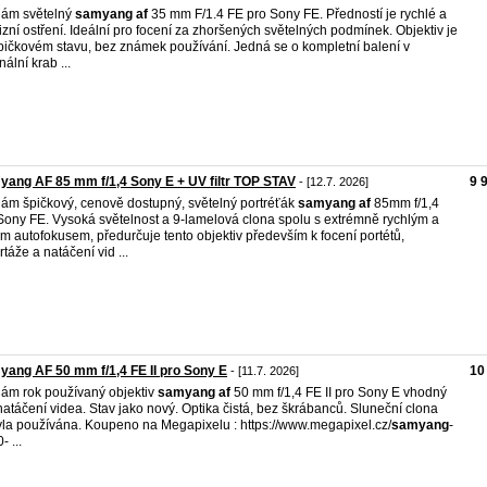
dám světelný
samyang
af
35 mm F/1.4 FE pro Sony FE. Předností je rychlé a
izní ostření. Ideální pro focení za zhoršených světelných podmínek. Objektiv je
pičkovém stavu, bez známek používání. Jedná se o kompletní balení v
nální krab ...
ang AF 85 mm f/1,4 Sony E + UV filtr TOP STAV
9 
- [12.7. 2026]
ám špičkový, cenově dostupný, světelný portréťák
samyang
af
85mm f/1,4
Sony FE. Vysoká světelnost a 9-lamelová clona spolu s extrémně rychlým a
ým autofokusem, předurčuje tento objektiv především k focení portétů,
rtáže a natáčení vid ...
ang AF 50 mm f/1,4 FE II pro Sony E
10
- [11.7. 2026]
ám rok používaný objektiv
samyang
af
50 mm f/1,4 FE II pro Sony E vhodný
natáčení videa. Stav jako nový. Optika čistá, bez škrábanců. Sluneční clona
la používána. Koupeno na Megapixelu : https://www.megapixel.cz/
samyang
-
- ...