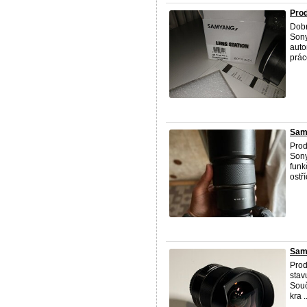
Prod
Dobr
Sony
auto
práce
Sam
Prod
Sony
funk
ostří
Sam
Prod
stav
Souč
kra ..