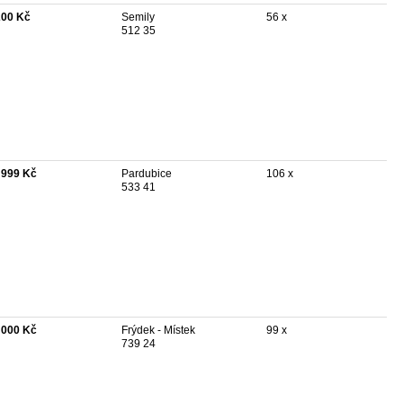
200 Kč
Semily
56 x
512 35
 999 Kč
Pardubice
106 x
533 41
 000 Kč
Frýdek - Místek
99 x
739 24