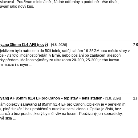
stavoval . Používán minimálně , žádné odřeniny a podobně . Vše čisté ,
ávám jako nový kus.
ang 35mm f1.4 AFII (nový)
7 
- [4.8. 2026]
jektivem bylo n
af
oceno do 50ti fotek, raději tahám 16-35GM. cca měsíc starý v
ce - viz foto, možnost předání v Brně, nebo poslání po zaplacení alespoň
rky předem. Možnost výměny za ultrazoom 20-200, 25-200; nebo laowa
 macro ( s mým ...
ang AF 85mm f/1.4 EF pro Canon – top stav + lens station
13
- [3.8. 2026]
ám objektiv
samyang
af
85mm f/1.4 EF pro Canon. Objektiv je v perfektním
u, plně funkční, bez problémů s autofokusem i clonou. Optika je čistá, bez
banců a bez prachu, který by měl vliv na focení. Používaný jen sporadicky,
vě skla ...