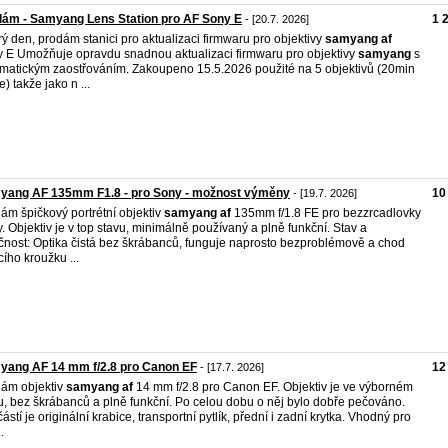
ám - Samyang Lens Station pro AF Sony E
1 
- [20.7. 2026]
ý den, prodám stanici pro aktualizaci firmwaru pro objektivy
samyang
af
 E Umožňuje opravdu snadnou aktualizaci firmwaru pro objektivy
samyang
s
matickým zaostřováním. Zakoupeno 15.5.2026 použité na 5 objektivů (20min
) takže jako n ...
yang AF 135mm F1.8 - pro Sony - možnost výměny
10
- [19.7. 2026]
ám špičkový portrétní objektiv
samyang
af
135mm f/1.8 FE pro bezzrcadlovky
. Objektiv je v top stavu, minimálně používaný a plně funkční. Stav a
čnost: Optika čistá bez škrábanců, funguje naprosto bezproblémově a chod
cího kroužku ...
yang AF 14 mm f/2.8 pro Canon EF
12
- [17.7. 2026]
ám objektiv
samyang
af
14 mm f/2.8 pro Canon EF. Objektiv je ve výborném
u, bez škrábanců a plně funkční. Po celou dobu o něj bylo dobře pečováno.
ástí je originální krabice, transportní pytlík, přední i zadní krytka. Vhodný pro
.