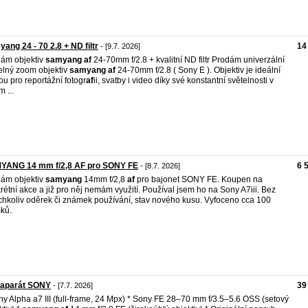
ang 24 - 70 2.8 + ND filtr
14
- [9.7. 2026]
ám objektiv
samyang
af
24-70mm f/2.8 + kvalitní ND filtr Prodám univerzální
elný zoom objektiv
samyang
af
24-70mm f/2.8 ( Sony E ). Objektiv je ideální
ou pro reportážní fotogr
af
ii, svatby i video díky své konstantní světelnosti v
 ...
YANG 14 mm f/2,8 AF pro SONY FE
6 
- [8.7. 2026]
ám objektiv
samyang
14mm f/2,8
af
pro bajonet SONY FE. Koupen na
rétní akce a již pro něj nemám využití. Používal jsem ho na Sony A7iii. Bez
chkoliv oděrek či známek používání, stav nového kusu. Vyfoceno cca 100
ků.
oaparát SONY
39
- [7.7. 2026]
ny Alpha a7 III (full-frame, 24 Mpx) * Sony FE 28–70 mm f/3.5–5.6 OSS (setový