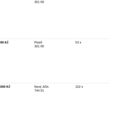
301 00
990 Kč
Plzeň
53 x
301 00
 000 Kč
Nový Jičín
102 x
744 01