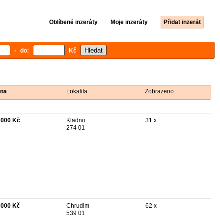
Oblíbené inzeráty
Moje inzeráty
Přidat inzerát
- do:
Kč
na
Lokalita
Zobrazeno
 000 Kč
Kladno
31 x
274 01
 000 Kč
Chrudim
62 x
539 01