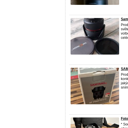
Samy
Prod
svět
volb
celém
SAM
Prod
konk
jaký
sním
Fot
* So