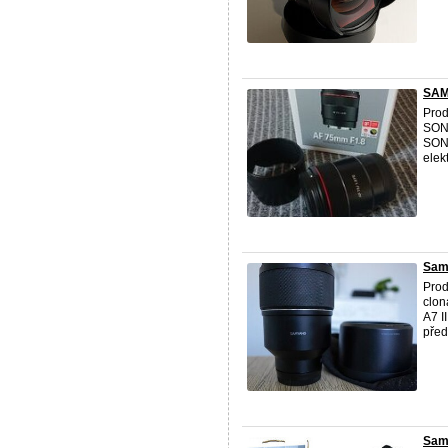
SAM
Prod
SON
SONY
elekt
Sam
Prod
clon
A7 I
předá
Sam