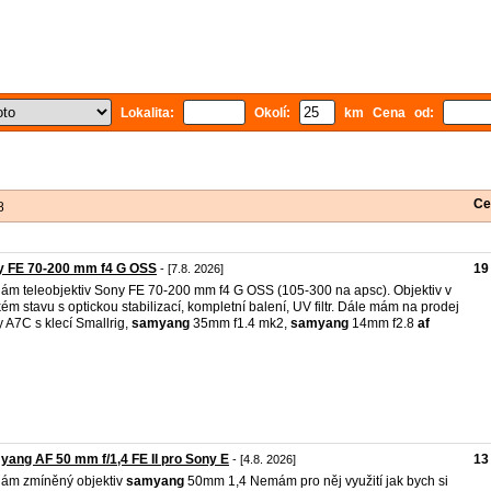
Lokalita:
Okolí:
km Cena od:
Ce
8
y FE 70-200 mm f4 G OSS
19
- [7.8. 2026]
ám teleobjektiv Sony FE 70-200 mm f4 G OSS (105-300 na apsc). Objektiv v
ém stavu s optickou stabilizací, kompletní balení, UV filtr. Dále mám na prodej
 A7C s klecí Smallrig,
samyang
35mm f1.4 mk2,
samyang
14mm f2.8
af
ang AF 50 mm f/1,4 FE II pro Sony E
13
- [4.8. 2026]
ám zmíněný objektiv
samyang
50mm 1,4 Nemám pro něj využití jak bych si