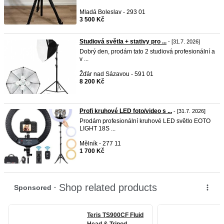
Mladá Boleslav - 293 01
3 500 Kč
Studiová světla + stativy pro ...
- [31.7. 2026]
Dobrý den, prodám tato 2 studiová profesionální a
v ...
Žďár nad Sázavou - 591 01
8 200 Kč
Profi kruhové LED foto/video s ...
- [31.7. 2026]
Prodám profesionální kruhové LED světlo EOTO
LIGHT 18S ...
Mělník - 277 11
1 700 Kč