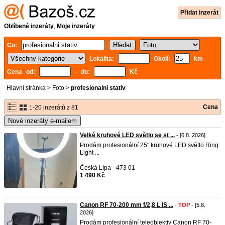
Přidat inzerát
Oblíbené inzeráty
,
Moje inzeráty
Co:
Lokalita:
Okolí:
km
Cena od:
- do:
Kč
Hlavní stránka
>
Foto
>
profesionalni stativ
Cena
1-20 inzerátů z 81
Nové inzeráty e-mailem
Velké kruhové LED světlo se st ...
- [6.8. 2026]
Prodám profesionální 25" kruhové LED světlo Ring
Light ...
Česká Lípa - 473 01
1 490 Kč
Canon RF 70-200 mm f/2,8 L IS ...
-
TOP
- [5.8.
2026]
Prodám profesionální teleobjektiv Canon RF 70-