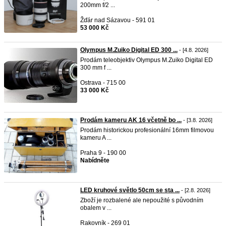
200mm f/2 ...
Žďár nad Sázavou - 591 01
53 000 Kč
Olympus M.Zuiko Digital ED 300 ...
- [4.8. 2026]
Prodám teleobjektiv Olympus M.Zuiko Digital ED
300 mm f ...
Ostrava - 715 00
33 000 Kč
Prodám kameru AK 16 včetně bo ...
- [3.8. 2026]
Prodám historickou profesionální 16mm filmovou
kameru A ...
Praha 9 - 190 00
Nabídněte
LED kruhové světlo 50cm se sta ...
- [2.8. 2026]
Zboží je rozbalené ale nepoužité s původním
obalem v ...
Rakovník - 269 01