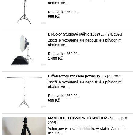
obalem ve ...
Rakovník - 269 01
999 Kč
Bi-Color Studiové světlo 100W ...
- [2.8. 2026]
Zboží je rozbalené ale nepoužité s původním
obalem ve ...
Rakovník - 269 01
1 499 Kč
Držák fotografického pozadí ty ...
- [2.8. 2026]
Zboží je rozbalené ale nepoužité s původním
obalem ve ...
Rakovník - 269 01
699 Kč
MANFROTTO 055XPROB+498RC2 - SE ...
- [2.8.
2026]
Velmi pevný a stabilní hliníkový
stativ
Manfrotto
055XP ...