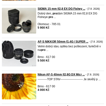
SIGMA 15 mm f/2,8 EX DG Fishey ...
- [7.8. 2026]
Dobrý den,
pro
dám SIGMA 15 mm f/2,8 EX DG
Fisheye
pro
...
Olomouc - 785 01
5 900 Kč
AF-S NIKKOR 50mm f1,4G / SUPER ...
- [7.8. 2026]
Velmi dobrý stav, optika bez poškození, funkčně v
na
pro
...
Brno - 617 00
5 500 Kč
Nikon AF-S 40mm f/2,8G DX Micr ...
- [7.8. 2026]
----------TOP STAV------------------------ Je skvělý p ...
Brno - 617 00
4 000 Kč