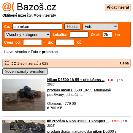
Přidat inzerát
Oblíbené inzeráty
,
Moje inzeráty
Co:
Lokalita:
Okolí:
km
Cena od:
- do:
Kč
Hlavní stránka
>
Foto
>
pro nikon
Cena
1-20 inzerátů z 628
Nové inzeráty e-mailem
Nikon D3500 18-55 + příslušens ...
-
TOP
- [7.8.
2026]
pro
dám
nikon
D3500 18-55. Minimálně
používaný, od začát ...
Olomouc - 779 00
8 700 Kč
📸 Prodám Nikon D5600 + komplet ...
-
TOP
- [7.8.
2026]
pro
dám digitální zrcadlovku
nikon
D5600 s