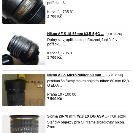
pořádku. S ...
Karviná - 735 81
2 700 Kč
Nikon AF-S 18-55mm f/3,5-5,6G ...
- [7.8. 2026]
Dobrý stav, optika bez poškození, funkčně v
pořádku. ...
Karviná - 735 81
1 700 Kč
Nikon AF-S Micro Nikkor 60 mm ...
- [7.8. 2026]
pro
dám špičkový makro objektiv
nikon
60 mm f/2,8
G ED A ...
Praha 10 - 100 00
7 500 Kč
Sigma 28-70 mm f/2,8 EX DG ASP ...
- [7.8. 2026]
Stařičký objektiv
pro
full frame zrcadlovky
nikon
.
Zven ...