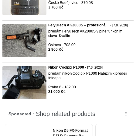
České Budějovice - 370 08
3 700 Kč
FeiyuTech AK2000S – profesioná ...
- [7.8. 2026]
pro
dám FeiyuTech AK2000S v plně funkčním
stavu. Kvalitn ...
Ostrava - 708 00
2 900 Kč
Nikon Coolpix P1000
- [7.8. 2026]
pro
dám
nikon
Coolpix P1000 Nabízím k
pro
deji
fotoapa ...
Praha 8 - 182 00
21 000 Kč