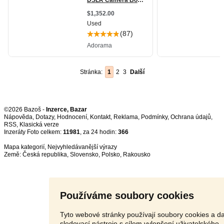
Stránka:
1
2
3
Další
©2026 Bazoš -
Inzerce, Bazar
Nápověda
,
Dotazy
,
Hodnocení
,
Kontakt
,
Reklama
,
Podmínky
,
Ochrana údajů
,
RSS
,
Inzeráty Foto celkem:
11981
, za 24 hodin:
366
Mapa kategorií
,
Nejvyhledávanější výrazy
Země:
Česká republika
,
Slovensko
,
Polsko
,
Rakousko
Používáme soubory cookies
Tyto webové stránky používají soubory cookies a da
sledovací nástroje s cílem vylepšení uživatelského