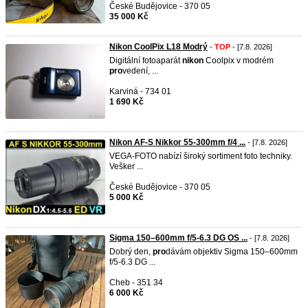
České Budějovice - 370 05
35 000 Kč
Nikon CoolPix L18 Modrý
-
TOP
- [7.8. 2026]
Digitální fotoaparát
nikon
Coolpix v modrém
pro
vedení, ...
Karviná - 734 01
1 690 Kč
Nikon AF-S Nikkor 55-300mm f/4 ...
- [7.8. 2026]
VEGA-FOTO nabízí široký sortiment foto techniky.
Vešker ...
České Budějovice - 370 05
5 000 Kč
Sigma 150–600mm f/5-6.3 DG OS ...
- [7.8. 2026]
Dobrý den,
pro
dávám objektiv Sigma 150–600mm
f/5-6.3 DG ...
Cheb - 351 34
6 000 Kč