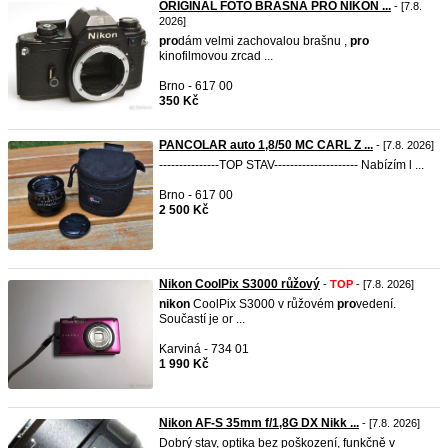
ORIGINÁL FOTO BRAŠNA PRO NIKON ...
- [7.8.
2026]
pro
dám velmi zachovalou brašnu ,
pro
kinofilmovou zrcad ...
Brno - 617 00
350 Kč
PANCOLAR auto 1,8/50 MC CARL Z ...
- [7.8. 2026]
---------------TOP STAV--------------------- Nabízím l ...
Brno - 617 00
2 500 Kč
Nikon CoolPix S3000 růžový
-
TOP
- [7.8. 2026]
nikon
CoolPix S3000 v růžovém
pro
vedení.
Součastí je or ...
Karviná - 734 01
1 990 Kč
Nikon AF-S 35mm f/1,8G DX Nikk ...
- [7.8. 2026]
Dobrý stav, optika bez poškození, funkčně v