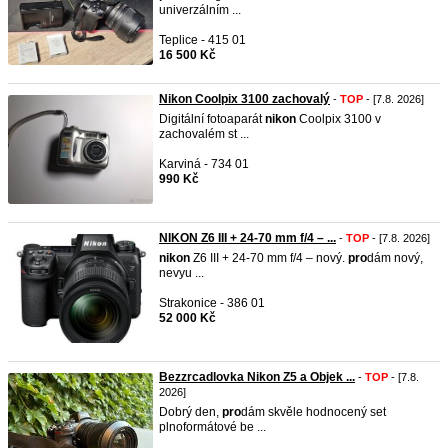
univerzálním ...
Teplice - 415 01
16 500 Kč
Nikon Coolpix 3100 zachovalý
-
TOP
- [7.8. 2026]
Digitální fotoaparát
nikon
Coolpix 3100 v
zachovalém st ...
Karviná - 734 01
990 Kč
NIKON Z6 III + 24-70 mm f/4 – ...
-
TOP
- [7.8. 2026]
nikon
Z6 III + 24-70 mm f/4 – nový.
pro
dám nový,
nevyu ...
Strakonice - 386 01
52 000 Kč
Bezzrcadlovka Nikon Z5 a Objek ...
-
TOP
- [7.8.
2026]
Dobrý den,
pro
dám skvěle hodnocený set
plnoformátové be ...