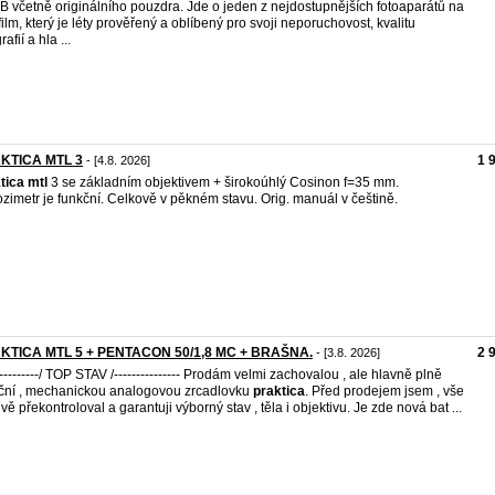
B včetně originálního pouzdra. Jde o jeden z nejdostupnějších fotoaparátů na
film, který je léty prověřený a oblíbený pro svoji neporuchovost, kvalitu
rafií a hla ...
KTICA MTL 3
1 
- [4.8. 2026]
tica
mtl
3 se základním objektivem + širokoúhlý Cosinon f=35 mm.
zimetr je funkční. Celkově v pěkném stavu. Orig. manuál v češtině.
KTICA MTL 5 + PENTACON 50/1,8 MC + BRAŠNA.
2 
- [3.8. 2026]
-----------/ TOP STAV /--------------- Prodám velmi zachovalou , ale hlavně plně
ční , mechanickou analogovou zrcadlovku
praktica
. Před prodejem jsem , vše
ivě překontroloval a garantuji výborný stav , těla i objektivu. Je zde nová bat ...