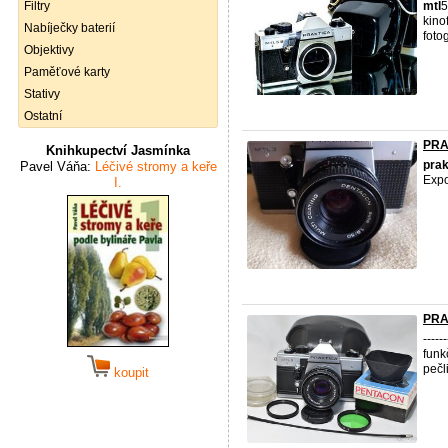
Filtry
mtl
5
kino
Nabíječky baterií
fotog
Objektivy
Paměťové karty
Stativy
Ostatní
PRA
Knihkupectví Jasmínka
prak
Pavel Váňa:
Léčivé stromy a keře
Expo
I.
PRA
----
funk
pečl
koupit