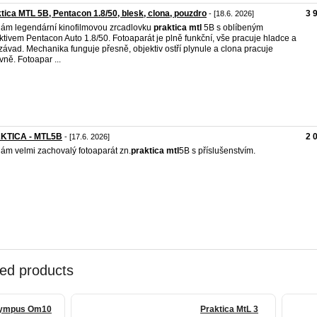
tica MTL 5B, Pentacon 1.8/50, blesk, clona, pouzdro
3 
- [18.6. 2026]
ám legendární kinofilmovou zrcadlovku
praktica
mtl
5B s oblíbeným
ktivem Pentacon Auto 1.8/50. Fotoaparát je plně funkční, vše pracuje hladce a
závad. Mechanika funguje přesně, objektiv ostří plynule a clona pracuje
vně. Fotoapar ...
KTICA - MTL5B
2 
- [17.6. 2026]
ám velmi zachovalý fotoaparát zn.
praktica
mtl
5B s příslušenstvím.