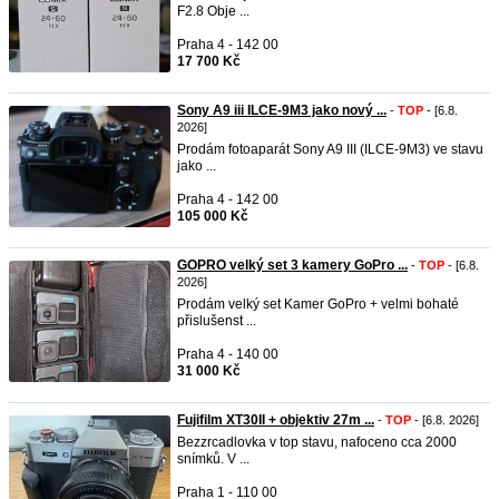
F2.8 Obje ...
Praha 4 - 142 00
17 700 Kč
Sony A9 iii ILCE-9M3 jako nový ...
-
TOP
- [6.8.
2026]
Prodám fotoaparát Sony A9 III (ILCE-9M3) ve stavu
jako ...
Praha 4 - 142 00
105 000 Kč
GOPRO velký set 3 kamery GoPro ...
-
TOP
- [6.8.
2026]
Prodám velký set Kamer GoPro + velmi bohaté
přislušenst ...
Praha 4 - 140 00
31 000 Kč
Fujifilm XT30II + objektiv 27m ...
-
TOP
- [6.8. 2026]
Bezzrcadlovka v top stavu, nafoceno cca 2000
snímků. V ...
Praha 1 - 110 00