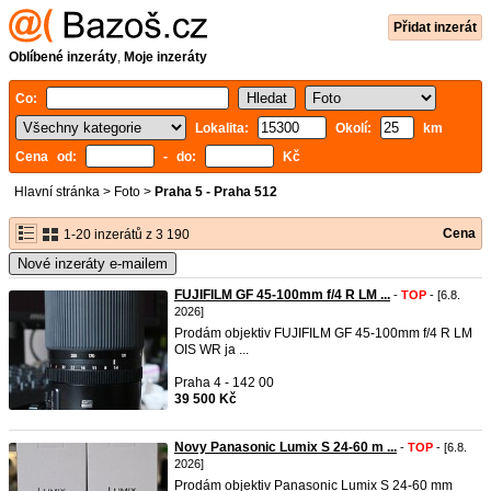
Přidat inzerát
Oblíbené inzeráty
,
Moje inzeráty
Co:
Lokalita:
Okolí:
km
Cena od:
- do:
Kč
Hlavní stránka
>
Foto
>
Praha 5 - Praha 512
Cena
1-20 inzerátů z 3 190
Nové inzeráty e-mailem
FUJIFILM GF 45-100mm f/4 R LM ...
-
TOP
- [6.8.
2026]
Prodám objektiv FUJIFILM GF 45-100mm f/4 R LM
OIS WR ja ...
Praha 4 - 142 00
39 500 Kč
Novy Panasonic Lumix S 24-60 m ...
-
TOP
- [6.8.
2026]
Prodám objektiv Panasonic Lumix S 24-60 mm