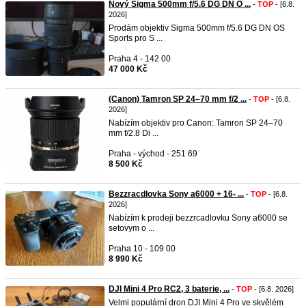
Nový Sigma 500mm f/5.6 DG DN O ...
-
TOP
- [6.8.
2026]
Prodám objektiv Sigma 500mm f/5.6 DG DN OS
Sports pro S ...
Praha 4 - 142 00
47 000 Kč
(Canon) Tamron SP 24–70 mm f/2 ...
-
TOP
- [6.8.
2026]
Nabízím objektiv pro Canon: Tamron SP 24–70
mm f/2.8 Di ...
Praha - východ - 251 69
8 500 Kč
Bezzracdlovka Sony a6000 + 16- ...
-
TOP
- [6.8.
2026]
Nabízím k prodeji bezzrcadlovku Sony a6000 se
setovym o ...
Praha 10 - 109 00
8 990 Kč
DJI Mini 4 Pro RC2, 3 baterie, ...
-
TOP
- [6.8. 2026]
Velmi populární dron DJI Mini 4 Pro ve skvělém