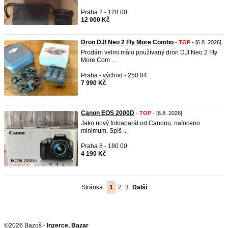
Praha 2 - 128 00
12 000 Kč
Dron DJI Neo 2 Fly More Combo
-
TOP
- [6.8. 2026]
Prodám velmi málo používaný dron DJI Neo 2 Fly
More Com ...
Praha - východ - 250 84
7 990 Kč
Canon EOS 2000D
-
TOP
- [6.8. 2026]
Jako nový fotoaparát od Canonu, nafoceno
minimum. Spíš ...
Praha 8 - 180 00
4 190 Kč
Stránka:
1
2
3
Další
©2026 Bazoš -
Inzerce, Bazar