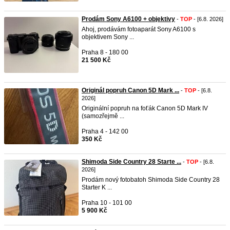
Prodám Sony A6100 + objektivy
-
TOP
- [6.8. 2026]
Ahoj, prodávám fotoaparát Sony A6100 s
objektivem Sony ...
Praha 8 - 180 00
21 500 Kč
Originál popruh Canon 5D Mark ...
-
TOP
- [6.8.
2026]
Originální popruh na foťák Canon 5D Mark IV
(samozřejmě ...
Praha 4 - 142 00
350 Kč
Shimoda Side Country 28 Starte ...
-
TOP
- [6.8.
2026]
Prodám nový fotobatoh Shimoda Side Country 28
Starter K ...
Praha 10 - 101 00
5 900 Kč