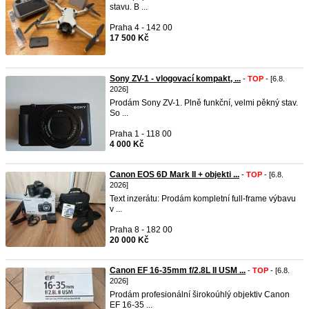
stavu. B ...
Praha 4 - 142 00
17 500 Kč
Sony ZV-1 - vlogovací kompakt, ...
-
TOP
- [6.8.
2026]
Prodám Sony ZV-1. Plně funkční, velmi pěkný stav.
So ...
Praha 1 - 118 00
4 000 Kč
Canon EOS 6D Mark II + objekti ...
-
TOP
- [6.8.
2026]
Text inzerátu: Prodám kompletní full-frame výbavu
v ...
Praha 8 - 182 00
20 000 Kč
Canon EF 16-35mm f/2.8L II USM ...
-
TOP
- [6.8.
2026]
Prodám profesionální širokoúhlý objektiv Canon
EF 16-35 ...