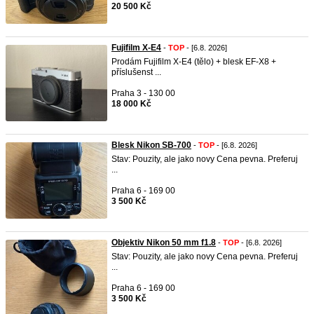
20 500 Kč
Fujifilm X-E4
-
TOP
- [6.8. 2026]
Prodám Fujifilm X-E4 (tělo) + blesk EF-X8 +
příslušenst ...
Praha 3 - 130 00
18 000 Kč
Blesk Nikon SB-700
-
TOP
- [6.8. 2026]
Stav: Pouzity, ale jako novy Cena pevna. Preferuj
...
Praha 6 - 169 00
3 500 Kč
Objektiv Nikon 50 mm f1.8
-
TOP
- [6.8. 2026]
Stav: Pouzity, ale jako novy Cena pevna. Preferuj
...
Praha 6 - 169 00
3 500 Kč