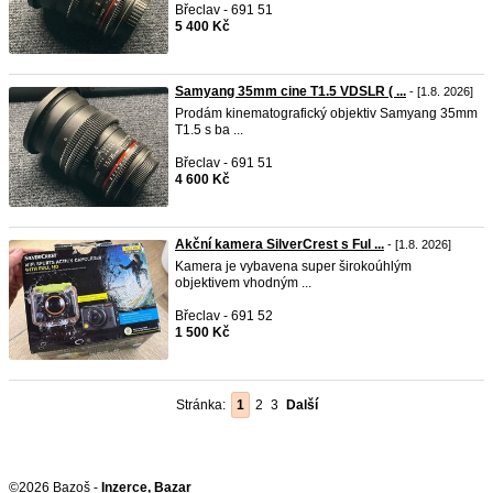
Břeclav - 691 51
5 400 Kč
Samyang 35mm cine T1.5 VDSLR ( ...
- [1.8. 2026]
Prodám kinematografický objektiv Samyang 35mm
T1.5 s ba ...
Břeclav - 691 51
4 600 Kč
Akční kamera SilverCrest s Ful ...
- [1.8. 2026]
Kamera je vybavena super širokoúhlým
objektivem vhodným ...
Břeclav - 691 52
1 500 Kč
Stránka:
1
2
3
Další
©2026 Bazoš -
Inzerce, Bazar