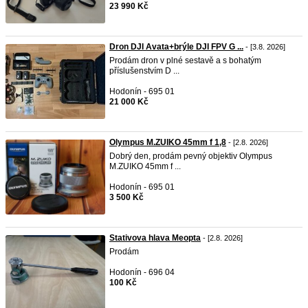
23 990 Kč
Dron DJI Avata+brýle DJI FPV G ...
- [3.8. 2026]
Prodám dron v plné sestavě a s bohatým
příslušenstvím D ...
Hodonín - 695 01
21 000 Kč
Olympus M.ZUIKO 45mm f 1,8
- [2.8. 2026]
Dobrý den, prodám pevný objektiv Olympus
M.ZUIKO 45mm f ...
Hodonín - 695 01
3 500 Kč
Stativova hlava Meopta
- [2.8. 2026]
Prodám
Hodonín - 696 04
100 Kč