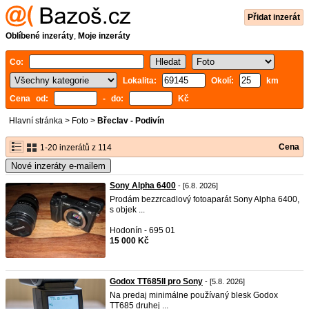
Přidat inzerát
Oblíbené inzeráty
,
Moje inzeráty
Co:
Lokalita:
Okolí:
km
Cena od:
- do:
Kč
Hlavní stránka
>
Foto
>
Břeclav - Podivín
Cena
1-20 inzerátů z 114
Nové inzeráty e-mailem
Sony Alpha 6400
- [6.8. 2026]
Prodám bezzrcadlový fotoaparát Sony Alpha 6400,
s objek ...
Hodonín - 695 01
15 000 Kč
Godox TT685II pro Sony
- [5.8. 2026]
Na predaj minimálne používaný blesk Godox
TT685 druhej ...