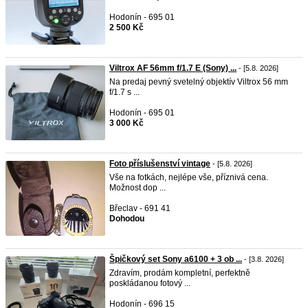
Hodonín - 695 01
2 500 Kč
Viltrox AF 56mm f/1.7 E (Sony) ...
- [5.8. 2026]
Na predaj pevný svetelný objektív Viltrox 56 mm
f/1.7 s ...
Hodonín - 695 01
3 000 Kč
Foto příslušenství vintage
- [5.8. 2026]
Vše na fotkách, nejlépe vše, příznivá cena.
Možnost dop ...
Břeclav - 691 41
Dohodou
Špičkový set Sony a6100 + 3 ob ...
- [3.8. 2026]
Zdravím, prodám kompletní, perfektně
poskládanou fotový ...
Hodonín - 696 15