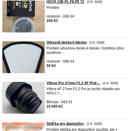
HOYA CIR-PL FILTR 72
- [2.8. 2026]
Prodám
Hodonín - 696 04
200 Kč
Odrazná deska k blesku
- [2.8. 2026]
Prodám odraznou desku k blesku. Dobírkou přes
zasilkovn ...
Hodonín - 696 04
50 Kč
Viltrox Pro 27mm F1.2 XF (Fuji ...
- [1.8. 2026]
Viltrox AF 27mm F1.2 Pro je rychlý objektiv pro
APS-C f ...
Břeclav - 692 01
10 000 Kč
Sklíčka pro diapozitivy
- [1.8. 2026]
Prodám sklíčka pro diapozitivy, použitá, ale v