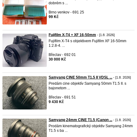
dobrém s ...
Brno venkov - 691 25
99 Kč
Fujifilm X-T4 + XF 16-50mm
- [1.8. 2026]
Fujifilm X-T4 s objektivem Fujifilm XF 16-50mm
1:2.8-4. ...
Břeclav - 692 01
30 000 Kč
Samyang CINE 50mm T1.5 II VDSL ...
- [1.8. 2026]
Predám cine objektív Samyang 50mm T1.5 II. s
bajonetom ...
Břeclav - 691 51
9 430 Kč
Samyang 24mm CINE T1.5 (Canon ...
- [1.8. 2026]
Prodám kinematografický objektiv Samyang 24mm
T1.5 s ba ...