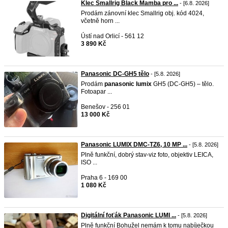
Klec Smallrig Black Mamba pro ...
- [6.8. 2026]
Prodám zánovní klec Smallrig obj. kód 4024,
včetně horn ...
Ústí nad Orlicí - 561 12
3 890 Kč
Panasonic DC-GH5 tělo
- [5.8. 2026]
Prodám
panasonic
lumix
GH5 (DC-GH5) – tělo.
Fotoapar ...
Benešov - 256 01
13 000 Kč
Panasonic LUMIX DMC-TZ6, 10 MP ...
- [5.8. 2026]
Plně funkční, dobrý stav-viz foto, objektiv LEICA,
ISO ...
Praha 6 - 169 00
1 080 Kč
Digitální foťák Panasonic LUMI ...
- [5.8. 2026]
Plně funkční Bohužel nemám k tomu nabíječkou