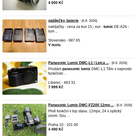
4 000 Kč
nabíječky, baterie
- [6.8. 2026]
nabíjačky - cena za kus 15,- eur -
lumix
DE-A26 -
lum ...
Slovensko - 987 65
V textu
Panasonic Lumix DMC-L1 / Leica ...
- [6.8. 2026]
Prodám
panasonic
lumix
DMC-L1 Tělo v naprosto
funkčním ...
Liberec - 463 31
7 999 Kč
Panasonic Lumix DMC-FZ200 12mp ...
- [6.8. 2026]
Plně funkční v top stavu. 12mpx, 24 x optický
zoom. Sou ...
Praha 10 - 101 00
4 490 Kč