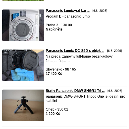
Panasonic Lumix+sd karta
- [6.8. 2026]
Prodám DF panasonic lumix
Praha 3 - 130 00
Nabídněte
Panasonic Lumix DC-S5D s objek ...
- [6.8. 2026]
Na predaj zánovný full-frame bezzrkadlový
fotoaparát pa ...
Slovensko - 987 65
17 400 Kč
Stativ Panasonic DMW-SHGR1 Tri ...
- [6.8. 2026]
panasonic
DMW-SHGR1 Tripod Grip je ideální pro
stabilní ...
Cheb - 350 02
1 200 Kč