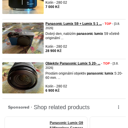
Kolín - 280 02
7 000 Kč
Panasonic Lumix S9 + Lumix S 1 ...
-
TOP
- [3.8.
2026]
Dobrý den, nabízím
panasonic
lumix
S9 včetně
originální ...
Kolín - 280 02
28 900 Kč
Objektiv Panasonic Lumix S 20- ...
-
TOP
- [3.8.
2026]
Prodám originální objektiv
panasonic
lumix
S 20-
60 mm. ...
Kolín - 280 02
6 900 Kč