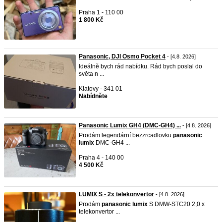
Praha 1 - 110 00
1 800 Kč
Panasonic, DJI Osmo Pocket 4
- [4.8. 2026]
Ideálně bych rád nabídku. Rád bych poslal do
světa n ...
Klatovy - 341 01
Nabídněte
Panasonic Lumix GH4 (DMC-GH4) ...
- [4.8. 2026]
Prodám legendární bezzrcadlovku
panasonic
lumix
DMC-GH4 ...
Praha 4 - 140 00
4 500 Kč
LUMIX S - 2x telekonvertor
- [4.8. 2026]
Prodám
panasonic
lumix
S DMW-STC20 2,0 x
telekonvertor ...