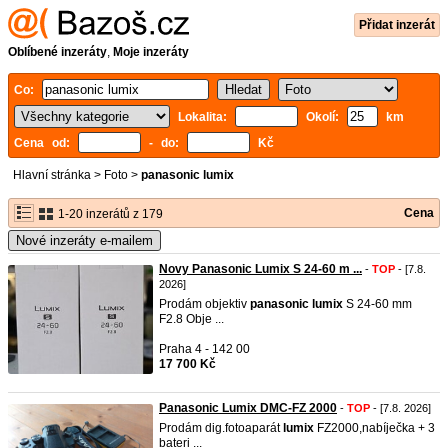
Přidat inzerát
Oblíbené inzeráty
,
Moje inzeráty
Co:
Lokalita:
Okolí:
km
Cena od:
- do:
Kč
Hlavní stránka
>
Foto
>
panasonic lumix
Cena
1-20 inzerátů z 179
Nové inzeráty e-mailem
Novy Panasonic Lumix S 24-60 m ...
-
TOP
- [7.8.
2026]
Prodám objektiv
panasonic
lumix
S 24-60 mm
F2.8 Obje ...
Praha 4 - 142 00
17 700 Kč
Panasonic Lumix DMC-FZ 2000
-
TOP
- [7.8. 2026]
Prodám dig.fotoaparát
lumix
FZ2000,nabíječka + 3
bateri ...