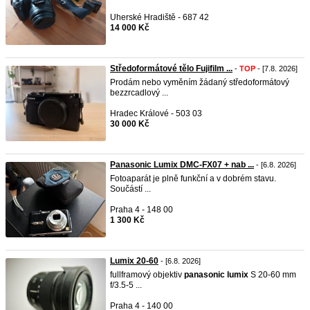
Uherské Hradiště - 687 42
14 000 Kč
Středoformátové tělo Fujifilm ...
-
TOP
- [7.8. 2026]
Prodám nebo vyměním žádaný středoformátový
bezzrcadlový ...
Hradec Králové - 503 03
30 000 Kč
Panasonic Lumix DMC-FX07 + nab ...
- [6.8. 2026]
Fotoaparát je plně funkční a v dobrém stavu.
Součástí ...
Praha 4 - 148 00
1 300 Kč
Lumix 20-60
- [6.8. 2026]
fullframový objektiv
panasonic
lumix
S 20-60 mm
f/3.5-5 ...
Praha 4 - 140 00