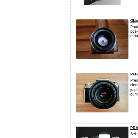
Obje
Pro
pošk
redu
Pra
Pred
clon
je p
gumo
PRA
Set 