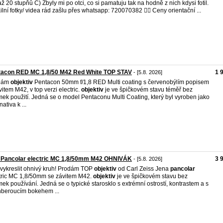
až 20 stupňů C) Zbyly mi po otci, co si pamatuju tak na hodně z nich kdysi fotil.
ilní fotky/ videa rád zašlu přes whatsapp: 720070382 👉🏼 Ceny orientační ...
tacon RED MC 1,8/50 M42 Red White TOP STAV
1 
- [5.8. 2026]
dám
objektiv
Pentacon 50mm f/1,8 RED Multi coating s červenobýlím popisem
vitem M42, v top verzi electric.
objektiv
je ve špičkovém stavu téměř bez
ek použití. Jedná se o model Pentaconu Multi Coating, který byl vyroben jako
nativa k ...
 Pancolar electric MC 1,8/50mm M42 OHNIVÁK
3 
- [5.8. 2026]
vykreslit ohnivý kruh! Prodám TOP
objektiv
od Carl Zeiss Jena
pancolar
tric MC 1,8/50mm se závitem M42.
objektiv
je ve špičkovém stavu bez
ek používání. Jedná se o typické starosklo s extrémní ostrostí, kontrastem a s
beroucím bokehem ...