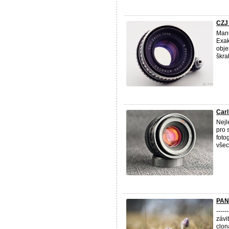
CZJ 
Manu
Exak
obje
škra
Car
Nejl
pro 
foto
všech
PAN
----
závi
clon