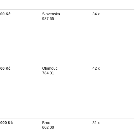
800 Kč
Slovensko
34 x
987 65
400 Kč
Olomouc
42 x
784 01
 000 Kč
Brno
31 x
602 00