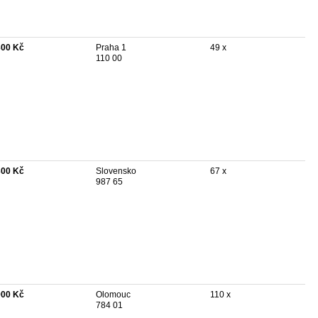
300 Kč
Praha 1
49 x
110 00
300 Kč
Slovensko
67 x
987 65
900 Kč
Olomouc
110 x
784 01