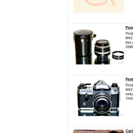
Panc
Pro
M42
bez 
čiště
Pen
Pro
M42.
nefu
THOR
Carl