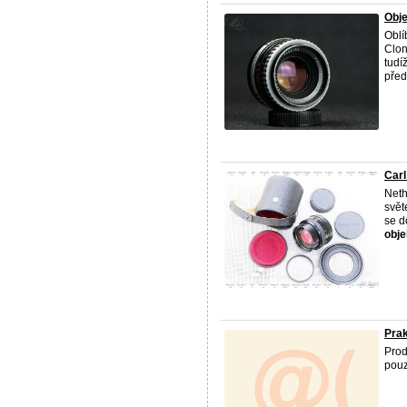
Obje
Obl
Clon
tudí
předn
Carl
Neth
svět
se d
obje
Prak
Prod
pouz