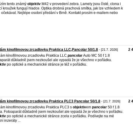
zím tento známý
objektiv
M42 v provedení zebra. Lamely jsou čisté, clona i
ící kroužek fungují hladce. Optika drobná prachová smítka, jak lze vzhledem k
 očekávat. Nejlépe osobní předání v Brně. Kontakt prosím e-mailem nebo
ám kinofilmovou zrcadlovku Praktica LLC,Pancolar 50/1.8
2 
- [21.7. 2026]
ám kinofilmovou zrcadlovku Praktica LLC,
pancolar
Auto MC 50 f 1.8
aparát důkladně jsem nezkoušel ale vypadá že je všechno v pořádku.
ktiv
po optické a mechanické stránce je též v pořádku.
ám kinofilmovou zrcadlovku Praktica PLC3 Pancolar 50/1.8
2 
- [21.7. 2026]
ám kinofilmovou zrcadlovku Praktica PLC3 s
objektiv
em
pancolar
50 f 1.8
a. Fotoaparát důkladně jsem nezkoušel ale vypadá že je všechno v pořádku.
ktiv
po optické a mechanické stránce zcela v pořádku. Podívejte na mé
ní inzeráty ...