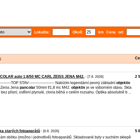
Lokalita:
Okolí:
km Cena od:
Ce
5
COLAR auto 1,8/50 MC CARL ZEISS JENA M42.
2 
- [7.8. 2026]
-----------TOP STAV--------------------- Nabízím legendární pevný základní
objektiv
 Zeiss Jena
pancolar
50mm f/1,8 mc M42.
objektiv
je ve výborném stavu. Skla
á bez plísní, ostření plynulé, clona běhá v celém rozsahu. Optika absolutně b ...
ka starých fotoaparátů
5 
- [6.8. 2026]
ám sbírku (možno i jednotlivě) fotoaparátů. Skladované byly v suchém sklepě