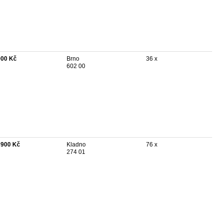
900 Kč
Brno
36 x
602 00
 900 Kč
Kladno
76 x
274 01