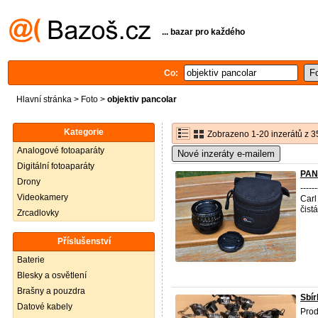
... bazar pro každého
Co:
Hlavní stránka
>
Foto
>
objektiv pancolar
Kategorie
Zobrazeno 1-20 inzerátů z 3
Analogové fotoaparáty
Nové inzeráty e-mailem
Digitální fotoaparáty
PAN
Drony
----
Videokamery
Carl
čist
Zrcadlovky
Příslušenství
Baterie
Blesky a osvětlení
Brašny a pouzdra
Sbír
Datové kabely
Prod