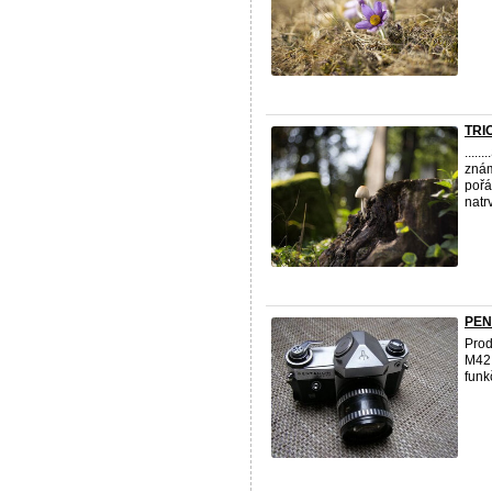
TRIO
....
zná
pořá
natrv
PEN
Pro
M42
funk