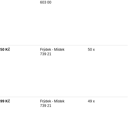
603 00
450 Kč
Frýdek - Místek
50 x
739 21
499 Kč
Frýdek - Místek
49 x
739 21