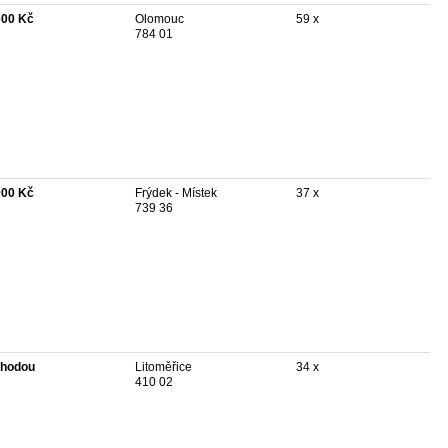
600 Kč
Olomouc
59 x
784 01
900 Kč
Frýdek - Místek
37 x
739 36
hodou
Litoměřice
34 x
410 02