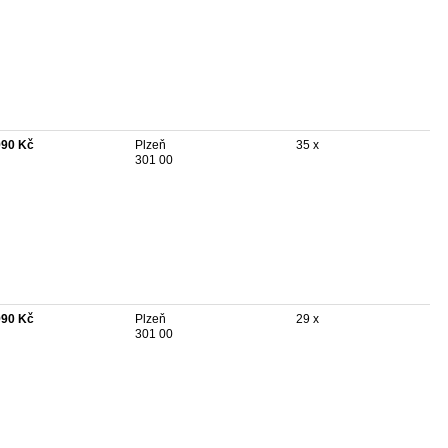
990 Kč
Plzeň
35 x
301 00
990 Kč
Plzeň
29 x
301 00