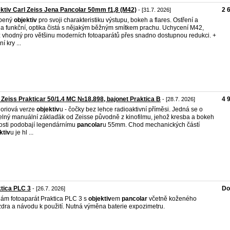
ktiv Carl Zeiss Jena Pancolar 50mm f1,8 (M42)
2 
- [31.7. 2026]
íbený
objektiv
pro svoji charakteristiku výstupu, bokeh a flares. Ostření a
a funkční, optika čistá s nějakým běžným smítkem prachu. Uchycení M42,
ž vhodný pro většinu moderních fotoaparátů přes snadno dostupnou redukci. +
í kry ...
 Zeiss Prakticar 50/1.4 MC №18.898, bajonet Praktica B
4 
- [28.7. 2026]
oriová verze
objektiv
u - čočky bez lehce radioaktivní příměsi. Jedná se o
elný manuální záklaďák od Zeisse původně z kinofilmu, jehož kresba a bokeh
osti podobají legendárnímu
pancolar
u 55mm. Chod mechanických částí
ktiv
u je hl ...
tica PLC 3
Do
- [26.7. 2026]
ám fotoaparát Praktica PLC 3 s
objektiv
em
pancolar
včetně koženého
dra a návodu k použití. Nutná výměna baterie expozimetru.