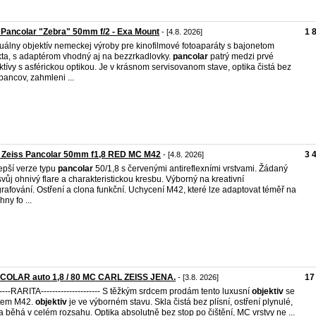
Pancolar "Zebra" 50mm f/2 - Exa Mount
1 
- [4.8. 2026]
álny objektív nemeckej výroby pre kinofilmové fotoaparáty s bajonetom
ta, s adaptérom vhodný aj na bezzrkadlovky.
pancolar
patrý medzi prvé
ktívy s asférickou optikou. Je v krásnom servisovanom stave, optika čistá bez
bancov, zahmleni ...
l Zeiss Pancolar 50mm f1,8 RED MC M42
3 
- [4.8. 2026]
epší verze typu
pancolar
50/1,8 s červenými antireflexními vrstvami. Žádaný
svůj ohnivý flare a charakteristickou kresbu. Výborný na kreativní
grafování. Ostření a clona funkční. Uchycení M42, které lze adaptovat téměř na
ny fo ...
COLAR auto 1,8 / 80 MC CARL ZEISS JENA.
17
- [3.8. 2026]
------RARITA--------------------- S těžkým srdcem prodám tento luxusní
objektiv
se
tem M42.
objektiv
je ve výborném stavu. Skla čistá bez plísní, ostření plynulé,
a běhá v celém rozsahu. Optika absolutně bez stop po čištění, MC vrstvy ne ...