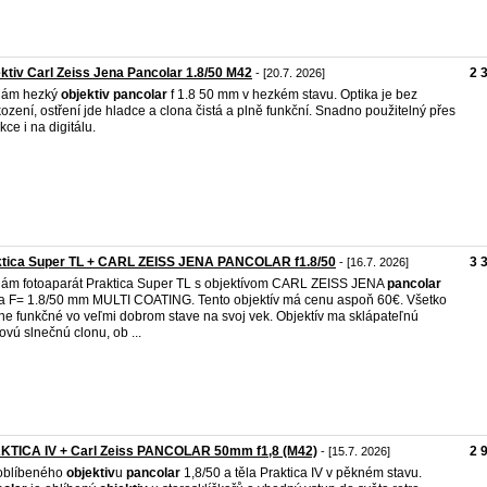
ktiv Carl Zeiss Jena Pancolar 1.8/50 M42
2 
- [20.7. 2026]
dám hezký
objektiv
pancolar
f 1.8 50 mm v hezkém stavu. Optika je bez
ození, ostření jde hladce a clona čistá a plně funkční. Snadno použitelný přes
kce i na digitálu.
ktica Super TL + CARL ZEISS JENA PANCOLAR f1.8/50
3 
- [16.7. 2026]
ám fotoaparát Praktica Super TL s objektívom CARL ZEISS JENA
pancolar
a F= 1.8/50 mm MULTI COATING. Tento objektív má cenu aspoň 60€. Všetko
lne funkčné vo veľmi dobrom stave na svoj vek. Objektív ma sklápateľnú
vú slnečnú clonu, ob ...
KTICA IV + Carl Zeiss PANCOLAR 50mm f1,8 (M42)
2 
- [15.7. 2026]
oblíbeného
objektiv
u
pancolar
1,8/50 a těla Praktica IV v pěkném stavu.