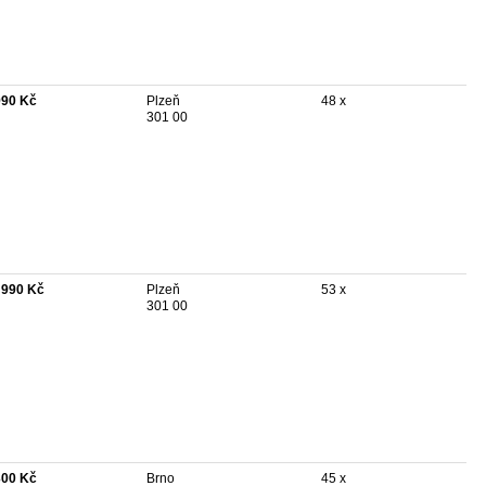
990 Kč
Plzeň
48 x
301 00
 990 Kč
Plzeň
53 x
301 00
300 Kč
Brno
45 x