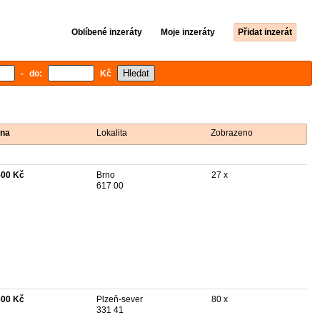
Oblíbené inzeráty
Moje inzeráty
Přidat inzerát
- do:
Kč
na
Lokalita
Zobrazeno
500 Kč
Brno
27 x
617 00
600 Kč
Plzeň-sever
80 x
331 41