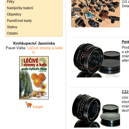
Filtry
(10 
Deta
Nabíječky baterií
Objektivy
Paměťové karty
Stativy
Ostatní
Pen
Knihkupectví Jasmínka
Pro
Pavel Váňa:
Léčivé stromy a keře
a zá
II.
znám
alter
CZJ
Umí 
elec
znám
koupit
dech