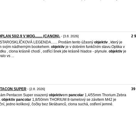
PLAN 50/2,9 V MOG........ (CANON).
2 
- [3.8. 2026]
....STAROSKLÍČKOVÁ LEGENDA....... Prodám tento úžasný
objektiv
, který je
m svým nádherným bookehem.
objektiv
je v dobrém funkčním stavu.Optika v
dku , clona krásně chodí , ostřící šnek jde krásně hladce - plynule.
objektiv
je
alo vs ...
TACON SUPER
39
- [2.8. 2026]
dám Pentacon Super osazený
objektiv
em
pancolar
1,4/55mm Thorium Zebra
.
objektiv
pancolar
1,8/50mm THORIUM 8-lamelový se závitem M42 je
ční, jedno kolíkový, čočky bez škrábanců, clona suchá, ostření jemné.