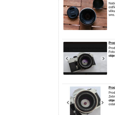
Nabí
ostř
věku
sms.
Prod
Prod
Foto
obje
Prod
Prod
Zebr
obje
ostat