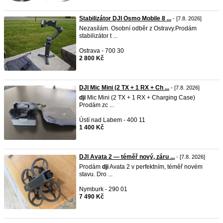
Stabilizátor DJI Osmo Mobile 8 ...
- [7.8. 2026]
Nezasílám. Osobní odběr z Ostravy.Prodám
stabilizátor t ...
Ostrava - 700 30
2 800 Kč
DJI Mic Mini (2 TX + 1 RX + Ch ...
- [7.8. 2026]
dji
Mic Mini (2 TX + 1 RX + Charging Case)
Prodám zc ...
Ústí nad Labem - 400 11
1 400 Kč
DJI Avata 2 — téměř nový, záru ...
- [7.8. 2026]
Prodám
dji
Avata 2 v perfektním, téměř novém
stavu. Dro ...
Nymburk - 290 01
7 490 Kč