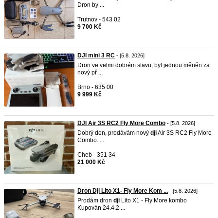
Dron by ...
Trutnov - 543 02
9 700 Kč
DJI mini 3 RC
- [5.8. 2026]
Dron ve velmi dobrém stavu, byl jednou měněn za
nový př ...
Brno - 635 00
9 999 Kč
DJI Air 3S RC2 Fly More Combo
- [5.8. 2026]
Dobrý den, prodávám nový
dji
Air 3S RC2 Fly More
Combo. ...
Cheb - 351 34
21 000 Kč
Dron Dji Lito X1- Fly More Kom ...
- [5.8. 2026]
Prodám dron
dji
Lito X1 - Fly More kombo
Kupován 24.4.2 ...