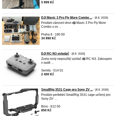
5 999 Kč
DJI Mavic 3 Pro Fly More Combo ...
- [8.8. 2026]
Prodám zánovní dron
dji
Mavic 3 Pro Fly More
Combo s ov ...
Praha 8 - 180 00
34 990 Kč
DJI RC-N3 ovladač
- [8.8. 2026]
Zcela nový nepoužitý vysílač
dji
RC-N3. Zakoupen
v sadě ...
Semily - 514 01
2 400 Kč
SmallRig 3531 Cage pro Sony ZV ...
- [8.8. 2026]
Prodám perfektní SmallRig 3531 cage určený pro
Sony ZV- ...
Brno - 612 00
850 Kč