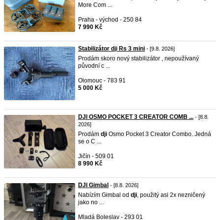
More Com ...
Praha - východ - 250 84
7 990 Kč
Stabilizátor dji Rs 3 mini
- [9.8. 2026]
Prodám skoro nový stabilizátor , nepoužívaný
původní c ...
Olomouc - 783 91
5 000 Kč
DJI OSMO POCKET 3 CREATOR COMB ...
- [8.8.
2026]
Prodám
dji
Osmo Pocket 3 Creator Combo. Jedná
se o C ...
Jičín - 509 01
8 990 Kč
DJI Gimbal
- [8.8. 2026]
Nabízím Gimbal od
dji
, použitý asi 2x nezničený
jako no ...
Mladá Boleslav - 293 01