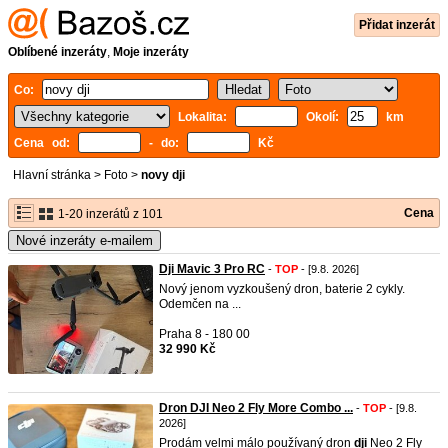
Přidat inzerát
Oblíbené inzeráty
,
Moje inzeráty
Co:
Lokalita:
Okolí:
km
Cena od:
- do:
Kč
Hlavní stránka
>
Foto
>
novy dji
Cena
1-20 inzerátů z 101
Nové inzeráty e-mailem
Dji Mavic 3 Pro RC
-
TOP
- [9.8. 2026]
Nový jenom vyzkoušený dron, baterie 2 cykly.
Odemčen na ...
Praha 8 - 180 00
32 990 Kč
Dron DJI Neo 2 Fly More Combo ...
-
TOP
- [9.8.
2026]
Prodám velmi málo používaný dron
dji
Neo 2 Fly