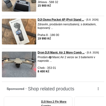
Jihlava - 588 32
15 900 Kč
DJI Osmo Pocket 4P (Pro) Stand ...
- [5.8. 2026]
Zdravím, prodávám nerozbalený, s dokladem,
kupovaný ...
Praha 8 - 186 00
19 990 Kč
Dron DJI Mavic Air 2 More Comb ...
- [5.8. 2026]
Prodám
dji
Mavic Air 2 verze se 3 bateriemi v
naprosto ...
Cheb - 353 01
8 400 Kč