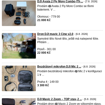
DJI Avata 2 Fly More Combo (Th ...
- [7.8. 2026]
Prodám
dji
Avata 2 Fly More Combo se třemi
bateriemi. V ...
Olomouc - 779 00
21 000 Kč
Dron DJI mavic 3 Cine v2.0
- [6.8. 2026]
Samotné tělo Nové tělo, ještě má nalepené fólie.
Přidám ...
Plzeň - 301 00
22 000 Kč
Bezdrátový mikrofon DJI Mic 2 ...
- [6.8. 2026]
Prodám bezdrátový mikrofon
dji
Mic 2 v konfiguraci
1 tr ...
Praha 4 - 149 00
3 300 Kč
DJI Mavic 2 Zoom – TOP stav, 2 ...
- [5.8. 2026]
Prodám dron
dji
Mavic 2 Zoom ve výborném stavu.