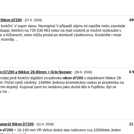
 Nikon d7200
49
- [27.6. 2026]
 funkční. V super stavu. Neoriginal V případě zájmu mi napište nebo zavolejte
tsapp, telefon) na 735 030 963 nebo na mail osobně je možné vyzkoušet v
e a Klíčanech, nebo můžu poslat po domluvě zásilkovnou. Koukněte i moje
 inzeráty. ...
on D7200 a Nikkor 28-80mm + Grip Neewer
8 
- [26.6. 2026]
rodej plně funkční digitální zrcadlovka
nikon
d7200
s objektivem Nikkor 28-
. Počet cyklů závěrky: 148994 Jedinou kosmetickou vadou je prasklinka na
ním displeji. Kupoval jsem ho nedávno jako druhé tělo k Fujifilmu. Byl se
 na ...
oaparát Nikon D7200
21
- [11.6. 2026]
n
d7200
+ 18-140 mm VR Velice dobrý stav nafoceno cca 1000fotek Jeden