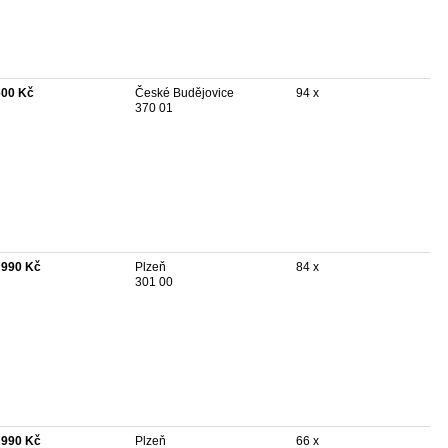
600 Kč
České Budějovice
94 x
370 01
 990 Kč
Plzeň
84 x
301 00
 990 Kč
Plzeň
66 x