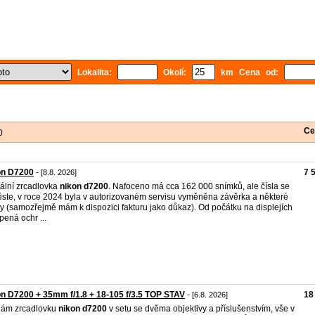
Lokalita:
Okolí:
km Cena od:
Ce
0
on D7200
7 
- [8.8. 2026]
tální zrcadlovka
nikon
d7200
. Nafoceno má cca 162 000 snímků, ale čísla se
ste, v roce 2024 byla v autorizovaném servisu vyměněna závěrka a některé
ky (samozřejmě mám k dispozici fakturu jako důkaz). Od počátku na displejích
pená ochr ...
n D7200 + 35mm f/1.8 + 18-105 f/3.5 TOP STAV
18
- [6.8. 2026]
dám zrcadlovku
nikon
d7200
v setu se dvěma objektivy a příslušenstvím, vše v