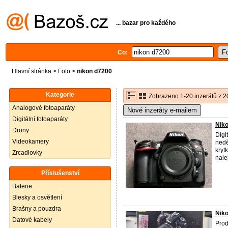
... bazar pro každého
Co:
Hlavní stránka
>
Foto
>
nikon d7200
Kategorie
Zobrazeno 1-20 inzerátů z 2
Analogové fotoaparáty
Nové inzeráty e-mailem
Digitální fotoaparáty
Nik
Drony
Digi
Videokamery
nedě
kryt
Zrcadlovky
nale
Příslušenství
Baterie
Blesky a osvětlení
Brašny a pouzdra
Niko
Datové kabely
Pro