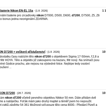
baterie Nikon EN-EL 15a
1 
- [1.8. 2026]
inální baterie pro zrcadlovky
nikon
D7000, D500, D600,
d7200
, D7500, Z5, Z6
ko bonus jedna neoriginální ZDARMA.
N D7200 + veškeré příslušenství
10
- [1.8. 2026]
dostatku času nabízím tělo
nikon
d7200
s objektivem Sigma 17-50mm, f:2,8 a
filtr HOYA. Tělo a objektiv již zakoupeno na bazaru, filtr nový. Na snímači jsou
telné částice prachu, ale nejsou na výsledné fotce. Nejlépe tedy osobní
oušení ...
KON D7200
10
- [28.7. 2026]
dám
nikon
d7200
včetně pevného objektivu Nikkor 50 mm. Dále přidám dvě
rie a nabíječku. Foťák mám jako druhý majitel a téměř jsem ho nepoužil.
t cyklů závěrky 54 361 Možnost vzít pouze tělo cena 8000,- Předání Plzeň a