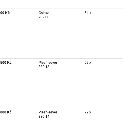
100 Kč
Ostrava
54 x
702 00
 500 Kč
Plzeň-sever
52 x
330 13
 000 Kč
Plzeň-sever
72 x
330 14