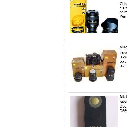
Obje
S DX
sním
Ken 
Niko
Pro
35mm
obje
ochra
ML-L
nabí
D90,
D55