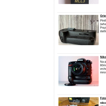
Grip
Plně
(wha
Praz
další
Nik
Na p
80mm
vrch
mnou
Fot
niko