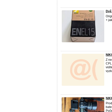
Dvě 
Orig
+ ja
NIKO
Z ne
CPL 
vidi
vyzk
NIK
Pro
bate
Poče