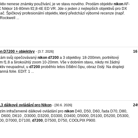
ktiv nenese známky používání, je ve stavu nového. Prodám objektiv
nikon
AF-
 Nikkor 16-80mm f/2,8-4E ED VR. Jde o jeden z nejlepších objektivů pro DX
ač. Špičkový profesionální objektiv, který předchází výborné recenze (např.
Rockwell ...
n D7200 + objektivy
16
- [3.7. 2026]
dám svůj opečovávaný
nikon
d7200
a 3 objektivy. 18-200mm, portrétový
 f1.8 a širokoúhlý zoom 10-20mm. Vše v dobrém stavu, nikdy mi žádný
ktiv neupadnul, u
d7200
proběhlo letos čištění čipu, obraz čistý. Na displeji
nná folie. EDIT: 1 ...
3 dálkové ovládání pro Nikon
24
- [30.6. 2026]
zím infračervené dálkové ovládání pro
nikon
D40, D50, D60, řada D70, D80,
 D600, D610 , D3000, D3200, D3300, D3400, D5000, D5100, D5200, D5300,
00, D7000, D7100,
d7200
, D7500, D750, COOLPIX P900.