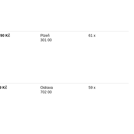
790 Kč
Plzeň
61 x
301 00
9 Kč
Ostrava
59 x
702 00