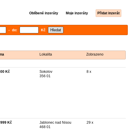
Oblíbené inzeráty
Moje inzeráty
Přidat inzerát
- do:
Kč
na
Lokalita
Zobrazeno
500 Kč
Sokolov
8 x
356 01
 999 Kč
Jablonec nad Nisou
29 x
468 01