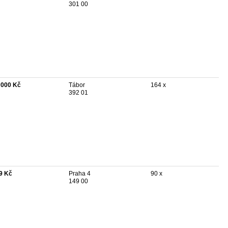
301 00
 000 Kč
Tábor
164 x
392 01
9 Kč
Praha 4
90 x
149 00