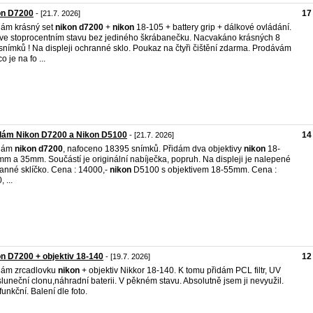
on D7200
17
- [21.7. 2026]
ám krásný set
nikon
d7200
+
nikon
18-105 + battery grip + dálkové ovládání.
ve stoprocentním stavu bez jediného škrábanečku. Nacvakáno krásných 8
snímků ! Na displeji ochranné sklo. Poukaz na čtyři čištění zdarma. Prodávám
o je na fo ...
dám Nikon D7200 a Nikon D5100
14
- [21.7. 2026]
dám
nikon
d7200
, nafoceno 18395 snímků. Přidám dva objektivy
nikon
18-
m a 35mm. Součástí je originální nabíječka, popruh. Na displeji je nalepené
anné sklíčko. Cena : 14000,-
nikon
D5100 s objektivem 18-55mm. Cena :
 ...
n D7200 + objektiv 18-140
12
- [19.7. 2026]
dám zrcadlovku
nikon
+ objektiv Nikkor 18-140. K tomu přidám PCL filtr, UV
r, sluneční clonu,náhradní baterii. V pěkném stavu. Absolutně jsem ji nevyužil.
funkční. Balení dle foto.