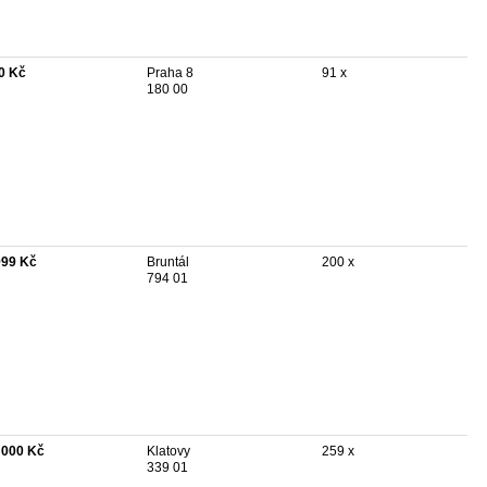
0 Kč
Praha 8
91 x
180 00
999 Kč
Bruntál
200 x
794 01
 000 Kč
Klatovy
259 x
339 01