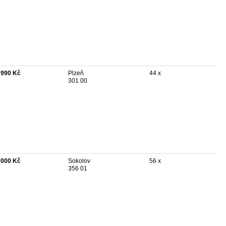
 990 Kč
Plzeň
44 x
301 00
 000 Kč
Sokolov
56 x
356 01