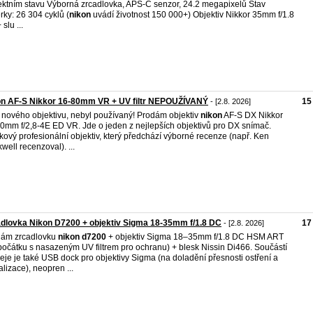
ektním stavu Výborná zrcadlovka, APS-C senzor, 24.2 megapixelů Stav
rky: 26 304 cyklů (
nikon
uvádí životnost 150 000+) Objektiv Nikkor 35mm f/1.8
slu ...
on AF-S Nikkor 16-80mm VR + UV filtr NEPOUŽÍVANÝ
15
- [2.8. 2026]
 nového objektivu, nebyl používaný! Prodám objektiv
nikon
AF-S DX Nikkor
0mm f/2,8-4E ED VR. Jde o jeden z nejlepších objektivů pro DX snímač.
kový profesionální objektiv, který předchází výborné recenze (např. Ken
well recenzoval). ...
dlovka Nikon D7200 + objektiv Sigma 18-35mm f/1.8 DC
17
- [2.8. 2026]
dám zrcadlovku
nikon
d7200
+ objektiv Sigma 18–35mm f/1.8 DC HSM ART
počátku s nasazeným UV filtrem pro ochranu) + blesk Nissin Di466. Součástí
eje je také USB dock pro objektivy Sigma (na doladění přesnosti ostření a
alizace), neopren ...