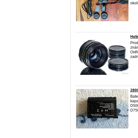
okolí
Hel
Prod
znám
Ostř
zadní
2800
Bate
kapa
D500
D75