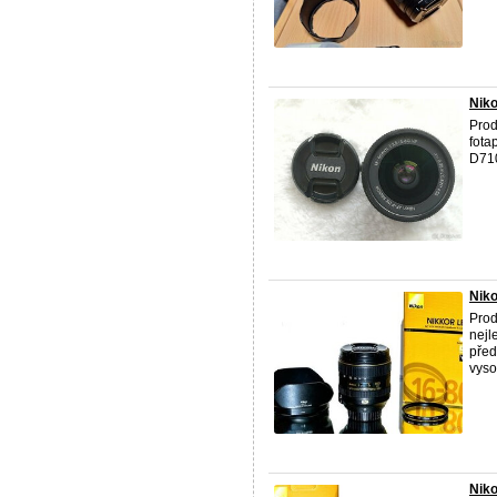
Niko
Prod
fota
D71
Nik
Prod
nejl
před
vysok
Niko