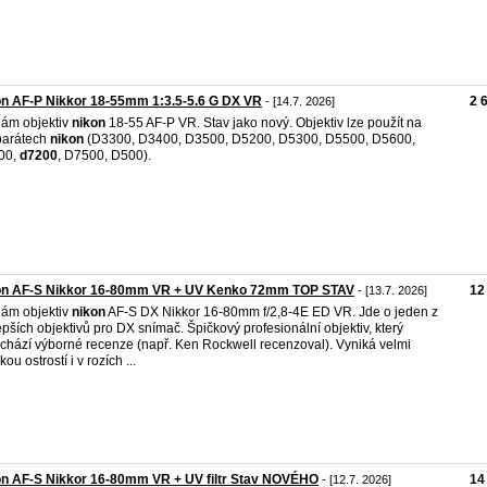
n AF-P Nikkor 18-55mm 1:3.5-5.6 G DX VR
2 
- [14.7. 2026]
ám objektiv
nikon
18-55 AF-P VR. Stav jako nový. Objektiv lze použít na
parátech
nikon
(D3300, D3400, D3500, D5200, D5300, D5500, D5600,
00,
d7200
, D7500, D500).
on AF-S Nikkor 16-80mm VR + UV Kenko 72mm TOP STAV
12
- [13.7. 2026]
ám objektiv
nikon
AF-S DX Nikkor 16-80mm f/2,8-4E ED VR. Jde o jeden z
epších objektivů pro DX snímač. Špičkový profesionální objektiv, který
chází výborné recenze (např. Ken Rockwell recenzoval). Vyniká velmi
ou ostrostí i v rozích ...
n AF-S Nikkor 16-80mm VR + UV filtr Stav NOVÉHO
14
- [12.7. 2026]