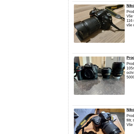
Nik
Prod
Vše 
116 
vše c
Pro
Pro
105m
ochr
5000,
Niko
Pro
filt
Vše 