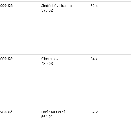
 999 Kč
Jindřichův Hradec
63 x
378 02
 000 Kč
Chomutov
84 x
430 03
 900 Kč
Ústí nad Orlicí
69 x
564 01