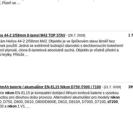
, Plzeň se ...
ios 44-2 2/58mm 8-lamel M42 TOP STAV
1 
- [26.7. 2026]
ám Helios 44-2 2/58mm M42. Objektiv je ve špičkovém stavu téměř bez
ek použití. Jedná se extrémně bublající starosklo s dechberoucím bokehem!
ení plynulé, clona 8-lamelová absolutně suchá. Objektiv je včetně přední a
 krytky. Přilože ...
mAh baterie / akumulátor EN-EL15 Nikon D750 /7000 / 7100
39
- [21.7. 2026]
rie
nikon
EN-EL15 je kompaktní dobíjecí lithium-iontová baterie s vysokou
citou pro dlouhou dobu provozu. Alternativní akumulátor pro modely
nikon
, D750, D600, D610, D800/D800E, D810, D810A, D7000, D7100,
d7200
,
00 a
nikon
1 V1. ...