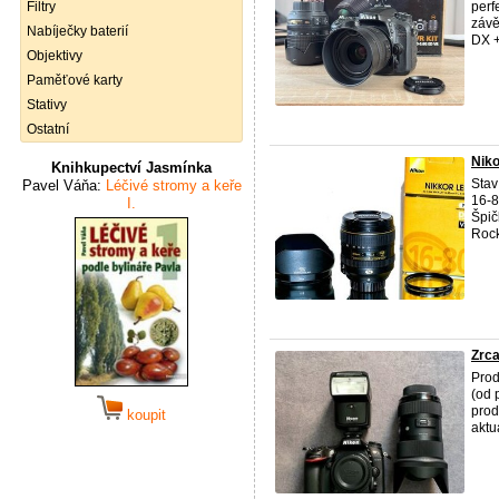
Filtry
perf
závě
Nabíječky baterií
DX + 
Objektivy
Paměťové karty
Stativy
Ostatní
Nik
Knihkupectví Jasmínka
Stav
Pavel Váňa:
Léčivé stromy a keře
16-8
I.
Špič
Rock
Zrca
Pro
(od 
prod
koupit
aktu