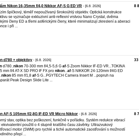
dám Nikon 16-35mm f/4,0 Nikkor AF-S G ED VR
8 
- [6.8. 2026]
zím špičkový, téměř nepoužívaný širokoúhlý objektiv. Optická konstrukce
ktivu se vyznačuje exkluzivní anti-reflexní vrstvou Nano Crystal, dvěma
ckými členy ED a třemi asférickými členy, které minimalizují zkreslení a aberaci
ce i při ...
n d780 + objektivy
33
- [6.8. 2026]
n
d780..
nikon
70-300 mm f/4,5-5,6 G
af
-S Zoom Nikkor IF-ED VR...TOKINA
5 mm f/4 AT-X SD PRO IF FX pro
nikon
...
af
-S NIKKOR 24-120mm f/4G ED
.
nikon
85 mm f/1,8
af
-S G...PGYTECH Camera Insert M ...popruh na
aparát Peak Design Slide Lite ...
n AF-S 105mm f/2,8G IF-ED VR Micro Nikkor
8 
- [6.8. 2026]
rný stav, optika bez poškození, funkčně v pořádku. Systém redukce vibrací
I ekvivalentní použití o 4 stupně kratšího času závěrky. Ultrazvukový
třovací motor (SWM) pro rychlé a tiché automatické zaostřování s možností
dlného přepí ...