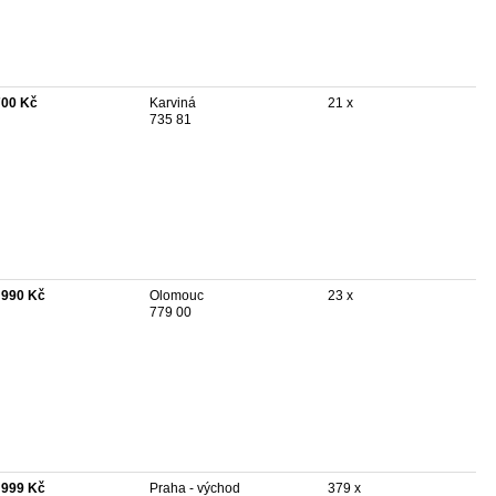
700 Kč
Karviná
21 x
735 81
 990 Kč
Olomouc
23 x
779 00
 999 Kč
Praha - východ
379 x