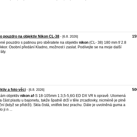
o pouzdro na objektiv Nikon CL-38
15
- [6.8. 2026]
né pouzdro s patinou pro sběratele na objektiv
nikon
(CL- 38) 180 mm f/ 2.8
kkor. Osobní předání Kladno, možnost i zaslat. Podívejte se na moje další
áty.
ktiv a foto věci
50
- [6.8. 2026]
ám objektiv
nikon
af
-S 18-105mm 1:3,5-5,6G ED DX VR k opravě. Ulomená
a část plastu u bajonetu, takže špatně drží v těle zrcadlovky, nicméně je plně
ční (když se přidrží). Skla čistá, vnitřek bez prachu. Dále je uvolněná guma a
 ji n ...