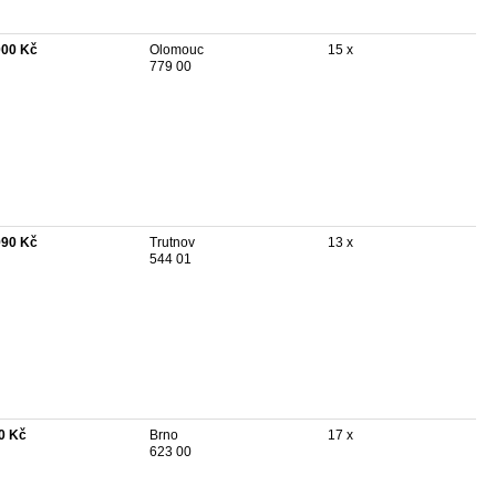
000 Kč
Olomouc
15 x
779 00
990 Kč
Trutnov
13 x
544 01
0 Kč
Brno
17 x
623 00