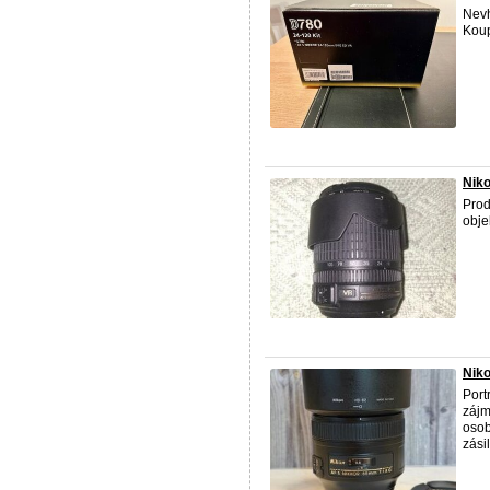
Nevh
Koup
Niko
Prod
obje
Niko
Port
zájm
osob
zási