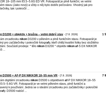
OR 18–105 mm f/3.5–5.6G ED VR. Fotoaparát je plně funkční, ve velmi
ém stavu (Jako nový) a vždy o něj bylo dobře pečováno. Vhodný jak pro
ečníky, tak i pokročil ...
n D3200 + objektiv + brašna – velmi dobrý stav
1 
- [7.8. 2026]
dám zrcadlovku
nikon
D3200 v pěkném a plně funkčním stavu. Fotoaparát je
ný pro začátečníky i pokročilé fotogr
af
y, kteří chtějí kvalitní fotky bez složitého
dání. Součástí prodeje: * tělo
nikon
D3200 * objektiv
nikon
af
-S DX NIKKOR
5 ...
on D3500 + AF-P DX NIKKOR 18–55 mm VR
7 
- [7.8. 2026]
ám digitální zrcadlovku
nikon
D3500 s objektivem
af
-P DX NIKKOR 18–55
/3.5–5.6G VR. Fotoaparát je ve velmi pěkném stavu, plně funkční a
ravený k používání. Jedná se o ideální zrcadlovku pro začátečníky i pokročilé
gr
af
y. D3500 nabízí ...