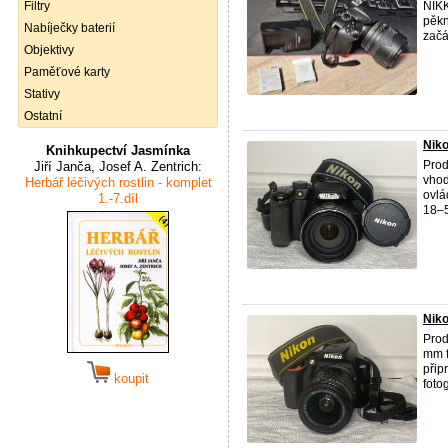
Filtry
NIKK
pěkn
Nabíječky baterií
začát
Objektivy
Paměťové karty
Stativy
Ostatní
Niko
Knihkupectví Jasmínka
Pro
Jiří Janča, Josef A. Zentrich:
vhod
Herbář léčivých rostlin - komplet
ovlá
1.-7.díl
18–5
Nik
Prod
mm f
přip
koupit
foto