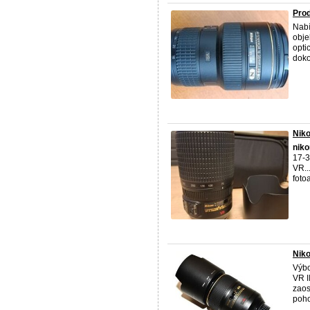
Pro
Nabí
obje
opti
dokon
Niko
niko
17-3
VR...
foto
Niko
Výbo
VR I
zaos
poho