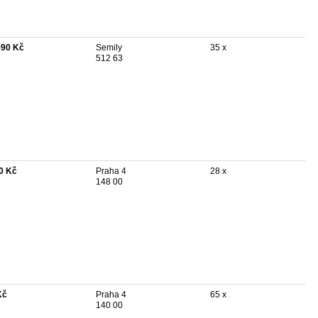
590 Kč
Semily
35 x
512 63
0 Kč
Praha 4
28 x
148 00
Kč
Praha 4
65 x
140 00