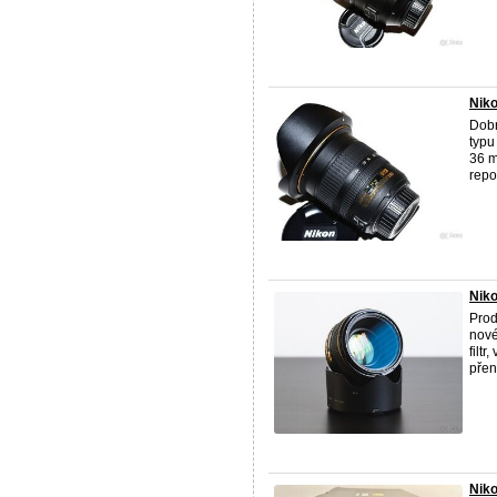
Niko
Dobr
typu
36 m
repor
Nik
Prod
nové
filtr
přene
Niko