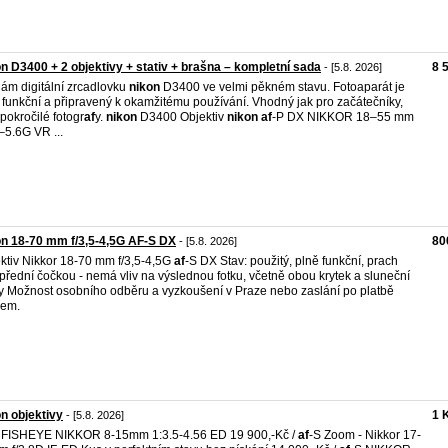
n D3400 + 2 objektivy + stativ + brašna – kompletní sada
8 
- [5.8. 2026]
ám digitální zrcadlovku
nikon
D3400 ve velmi pěkném stavu. Fotoaparát je
 funkční a připravený k okamžitému používání. Vhodný jak pro začátečníky,
 pokročilé fotogr
af
y.
nikon
D3400 Objektiv
nikon
af
-P DX NIKKOR 18–55 mm
5–5.6G VR ...
n 18-70 mm f/3,5-4,5G AF-S DX
80
- [5.8. 2026]
ktiv Nikkor 18-70 mm f/3,5-4,5G
af
-S DX Stav: použitý, plně funkční, prach
přední čočkou - nemá vliv na výslednou fotku, včetně obou krytek a sluneční
y Možnost osobního odběru a vyzkoušení v Praze nebo zaslání po platbě
dem.
n objektivy
1 
- [5.8. 2026]
 FISHEYE NIKKOR 8-15mm 1:3.5-4.56 ED 19 900,-Kč /
af
-S Zoom - Nikkor 17-