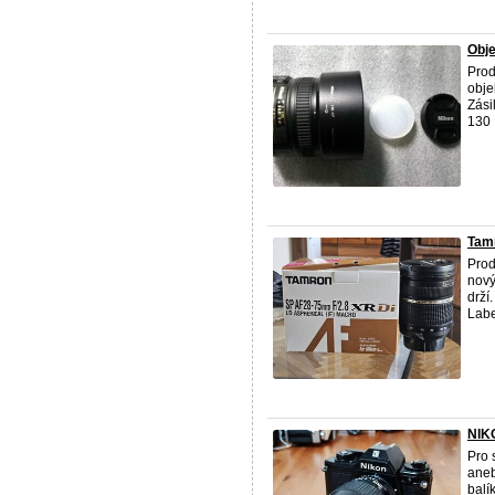
Obje
Pro
obje
Zási
130 
Tamr
Pro
nový
drží
Lab
NIK
Pro 
aneb
balí