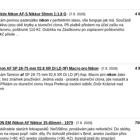
ktiv Nikon AF-S Nikkor 50mm 1:1.8 G
4 
- [7.8. 2026]
dám pevnou padesátku
nikon
v perfektním stavu, vše funguje jak má. Součástí
ktivu jsou obě krytky a sluneční clona. Při platbě předem na účet zašlu na
lkovnu, poštovné 110 Kč. Dobírka na Zásilkovnu po zaplacení poštovného
Kč přede ...
on AF SP 28-75 mm f/2,8 XR Di LD (IF) Macro pro Nikon
4 
- [7.8. 2026]
dám Tamron
af
SP 28-75 mm f/2,8 XR Di LD (IF) Asp. Macro pro
nikon
Jako
, bez známek používání. Jedina vada - prasklá sluneční clona, jde nasadit a
. Přidám uv sluneční clonu Hoya Preferuji osobní odběr, Dvůr Králové nad
em
ON EM (Nikon AF Nikkor 35-80mm) - 1979
70
- [7.8. 2026]
sběratele starých fotoaparátů. Nečištěno, prodávám jako nefunkční. Do sbírky,
o na repas popř. náhr. díly. Po dohodě předání v Brně, anebo zasílám přes
kovnu (+80,-Kč) anebo zásilkovnu (+90,-Kč). Inzerát platí do smazání.