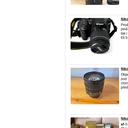
Niko
Prod
plně
tak i
f/3.
Niko
Obje
pod 
clon
pře
Niko
af
-S