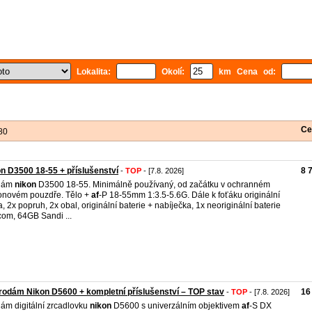
Lokalita:
Okolí:
km Cena od:
Ce
80
n D3500 18-55 + příslušenství
8 
-
TOP
- [7.8. 2026]
dám
nikon
D3500 18-55. Minimálně používaný, od začátku v ochranném
konovém pouzdře. Tělo +
af
-P 18-55mm 1:3.5-5.6G. Dále k foťáku originální
a, 2x popruh, 2x obal, originální baterie + nabíječka, 1x neoriginální baterie
om, 64GB Sandi ...
rodám Nikon D5600 + kompletní příslušenství – TOP stav
16
-
TOP
- [7.8. 2026]
ám digitální zrcadlovku
nikon
D5600 s univerzálním objektivem
af
-S DX