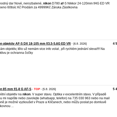
odný dar Nové, nerozbalené,
nikon
D780
af
-S Nikkor 24-120mm f/4G ED VR
eno 60tisíc Kč Prodám za 49999Kč Záruka Zásilkovna
n objektiv AF-S DX 18-105 mm f/3.5-5.6G ED VR
4 
- [6.8. 2026]
ám objektiv, tělo už nemám vice info volat , při rychlém jednání sleva!!!! Na
ktivu je ochranna čočky
n 85 mm f/1,8 G AF-S
5 
-
TOP
- [5.8. 2026]
rétní objektiv na
nikon
. V super stavu. Optika v excelentním stavu. V případě
u mi napište nebo zavolejte (whatsapp, telefon) na 735 030 963 nebo na mail
ně je možné vyzkoušet v Praze a Klíčanech, nebo můžu poslat po domluvě
lkovnou ...