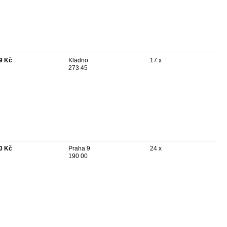
9 Kč
Kladno
17 x
273 45
0 Kč
Praha 9
24 x
190 00