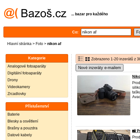
... bazar pro každého
Co:
Hlavní stránka
>
Foto
>
nikon af
Kategorie
Zobrazeno 1-20 inzerátů z 3
Analogové fotoaparáty
Nové inzeráty e-mailem
Digitální fotoaparáty
Niko
Drony
Pro
Videokamery
sili
tašk
Zrcadlovky
Avac
Příslušenství
Baterie
Blesky a osvětlení
Brašny a pouzdra
📸 P
Datové kabely
Prod