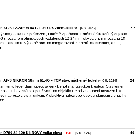
n AF-S 12-24mm f/4 G IF-ED DX Zoom-Nikkor
7 
- [6.8. 2026]
ý stav, optika bez poškození, funkčně v pořádku. Extrémně širokoúhlý objektiv
 G s rozsahem ohniskových vzdáleností 12-24 mm, ekvivalentním rozsahu 18-
m u kinofilmu. Výborně hodí na fotogr
af
ování interiérů, architektury, krajin,
 ...
on AF-S NIKKOR 58mm f/1.4G – TOP stav, nádherný bokeh
24
- [6.8. 2026]
ám tento legendární opečovávaný klenot s fantastickou kresbou. Stav téměř
ho kusu bez známek používání, na objektivu je od zakoupení nasazen UV
, vše naprosto čisté a funkční. K objektivu náleží obě krytky a sluneční clona, filtr
c ...
n D780 24-120 Kit NOVÝ Velká sleva
49
-
TOP
- [6.8. 2026]