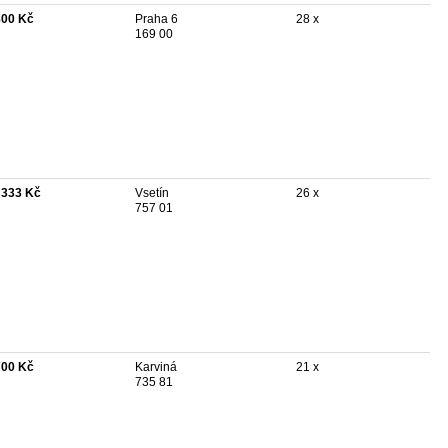
800 Kč
Praha 6
28 x
169 00
 333 Kč
Vsetín
26 x
757 01
700 Kč
Karviná
21 x
735 81