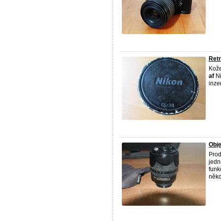
Retr
Kože
af
Ni
inzer
Obje
Prod
jedn
funk
někdo