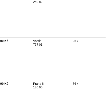
250 82
500 Kč
Vsetín
25 x
757 01
490 Kč
Praha 8
76 x
180 00