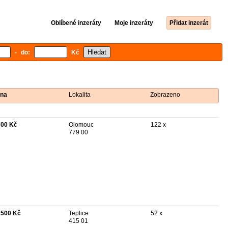
Oblíbené inzeráty
Moje inzeráty
Přidat inzerát
- do:
Kč
na
Lokalita
Zobrazeno
700 Kč
Olomouc
122 x
779 00
 500 Kč
Teplice
52 x
415 01