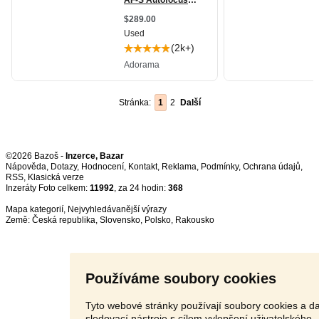
Stránka:
1
2
Další
©2026 Bazoš -
Inzerce, Bazar
Nápověda
,
Dotazy
,
Hodnocení
,
Kontakt
,
Reklama
,
Podmínky
,
Ochrana údajů
,
RSS
,
Inzeráty Foto celkem:
11992
, za 24 hodin:
368
Mapa kategorií
,
Nejvyhledávanější výrazy
Země:
Česká republika
,
Slovensko
,
Polsko
,
Rakousko
Používáme soubory cookies
Tyto webové stránky používají soubory cookies a da
sledovací nástroje s cílem vylepšení uživatelského