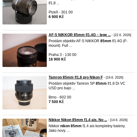
f/1,8 ...
Plzeň - 301 00
6 900 Kč
AF-S NIKKOR 85mm f/1.4G – lege ...
- [22.6. 2026]
Prodám objektiv AF-S NIKKOR
85mm
f/1.4G (F-
mount). Full ...
Praha 3 - 130 00
16 900 Kč
Tamron 85mm f/1.8 pro Nikon F
- [19.6. 2026]
Prodám objektiv Tamron SP
85mm
f/1.8 Di VC
USD pro bajo ...
Brno - 602 00
7 500 Kč
Nikkor Nikon 85mm f1.4 ais. No ...
- [14.6. 2026]
Nikkor
nikon
85mm
f1.4 ais kompletny baleny.
Jako novy. ...