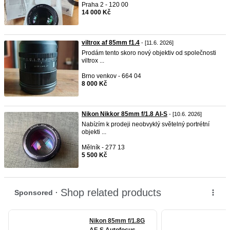
Praha 2 - 120 00
14 000 Kč
viltrox af 85mm f1.4
- [11.6. 2026]
Prodám tento skoro nový objektiv od společnosti
viltrox ...
Brno venkov - 664 04
8 000 Kč
Nikon Nikkor 85mm f/1.8 AI-S
- [10.6. 2026]
Nabízím k prodeji neobvyklý světelný portrétní
objekti ...
Mělník - 277 13
5 500 Kč