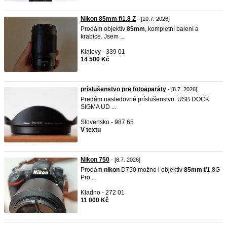
Nikon 85mm f/1.8 Z
- [10.7. 2026]
Prodám objektiv
85mm
, kompletní balení a
krabice. Jsem ...
Klatovy - 339 01
14 500 Kč
príslušenstvo pre fotoaparáty
- [8.7. 2026]
Predám nasledovné príslušenstvo: USB DOCK
SIGMA UD ...
Slovensko - 987 65
V textu
Nikon 750
- [8.7. 2026]
Prodám
nikon
D750 možno i objektiv
85mm
f/1.8G
Pro ...
Kladno - 272 01
11 000 Kč