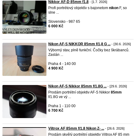
Nikkor AF-D 85mm f1.8
- [1.7. 2026]
Profi portrétový objektív s bajonetom
nikon
F, so
slne ...
Slovensko - 987 65
6 000 Kč
Nikon AF-S NIKKOR 85mm f/1,8 G ...
- [30.6. 2026]
Výborný stav, plně funkční. Čočky bez škrábanců.
Zaslán ...
Praha 4 - 140 00
4 900 Kč
Nikon AF-S Nikkor 85mm f/1.8G ...
- [29.6. 2026]
Prodám portrétní objektiv AF-S Nikkor
85mm
f/1.8G ve vý ...
Praha 1 - 110 00
6 700 Kč
Viltrox AF 85mm f/1.8 Nikon Z- ...
- [26.6. 2026]
Prodám skvělý portrétní objektiv Viltrox AF 85 mm