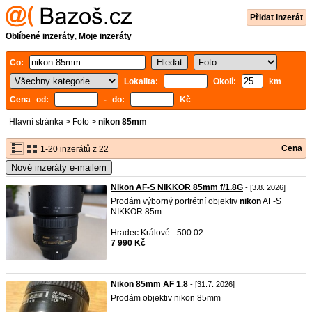
Přidat inzerát
Oblíbené inzeráty
,
Moje inzeráty
Co:
Lokalita:
Okolí:
km
Cena od:
- do:
Kč
Hlavní stránka
>
Foto
>
nikon 85mm
Cena
1-20 inzerátů z 22
Nové inzeráty e-mailem
Nikon AF-S NIKKOR 85mm f/1.8G
- [3.8. 2026]
Prodám výborný portrétní objektiv
nikon
AF-S
NIKKOR 85m ...
Hradec Králové - 500 02
7 990 Kč
Nikon 85mm AF 1.8
- [31.7. 2026]
Prodám objektiv nikon 85mm