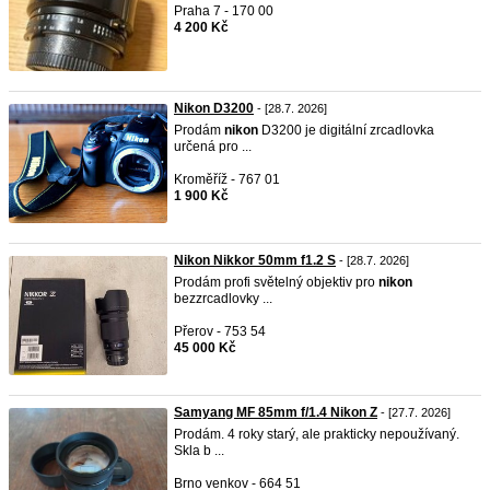
Praha 7 - 170 00
4 200 Kč
Nikon D3200
- [28.7. 2026]
Prodám
nikon
D3200 je digitální zrcadlovka
určená pro ...
Kroměříž - 767 01
1 900 Kč
Nikon Nikkor 50mm f1.2 S
- [28.7. 2026]
Prodám profi světelný objektiv pro
nikon
bezzrcadlovky ...
Přerov - 753 54
45 000 Kč
Samyang MF 85mm f/1.4 Nikon Z
- [27.7. 2026]
Prodám. 4 roky starý, ale prakticky nepoužívaný.
Skla b ...
Brno venkov - 664 51