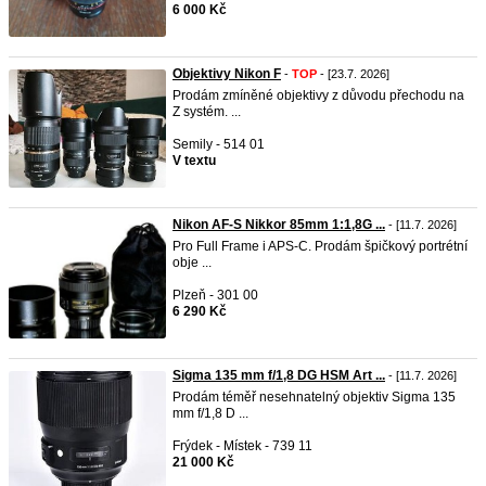
6 000 Kč
Objektivy Nikon F
-
TOP
- [23.7. 2026]
Prodám zmíněné objektivy z důvodu přechodu na
Z systém. ...
Semily - 514 01
V textu
Nikon AF-S Nikkor 85mm 1:1,8G ...
- [11.7. 2026]
Pro Full Frame i APS-C. Prodám špičkový portrétní
obje ...
Plzeň - 301 00
6 290 Kč
Sigma 135 mm f/1,8 DG HSM Art ...
- [11.7. 2026]
Prodám téměř nesehnatelný objektiv Sigma 135
mm f/1,8 D ...
Frýdek - Místek - 739 11
21 000 Kč