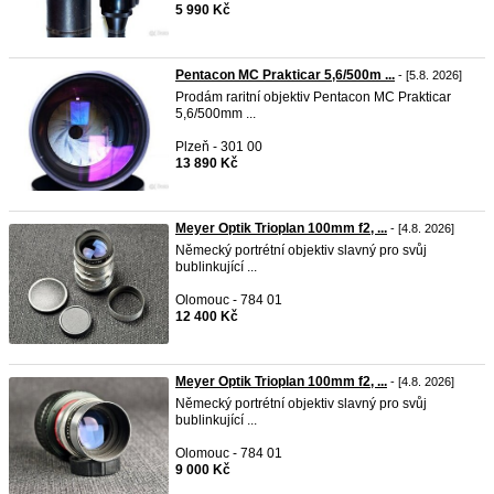
5 990 Kč
Pentacon MC Prakticar 5,6/500m ...
- [5.8. 2026]
Prodám raritní objektiv Pentacon MC Prakticar
5,6/500mm ...
Plzeň - 301 00
13 890 Kč
Meyer Optik Trioplan 100mm f2, ...
- [4.8. 2026]
Německý portrétní objektiv slavný pro svůj
bublinkující ...
Olomouc - 784 01
12 400 Kč
Meyer Optik Trioplan 100mm f2, ...
- [4.8. 2026]
Německý portrétní objektiv slavný pro svůj
bublinkující ...
Olomouc - 784 01
9 000 Kč