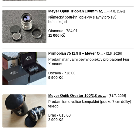
Meyer Optik Trioplan 100mm f2, ...
- [4.8. 2026]
Německý portrétní objektiv slavný pro svůj
bublinkující ...
Olomouc - 784 01
11 000 Kč
Primoplan 75 f1.9 II – Meyer O ...
- [2.8. 2026]
Prodám manuální pevný objektiv pro bajonet Fuji
X-mount ...
Ostrava - 718 00
9 900 Kč
Meyer Optik Orestor 100/2,8 ex ...
- [31.7. 2026]
Prodám tento velice kompaktní (pouze 7 cm délky)
teleob ...
Brno - 615 00
2 000 Kč