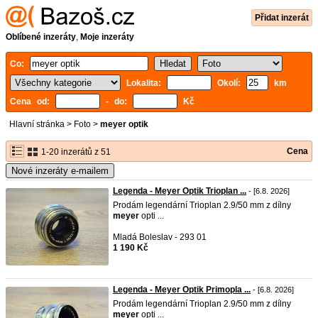
Přidat inzerát
Oblíbené inzeráty
,
Moje inzeráty
Co:
Lokalita:
Okolí:
km
Cena od:
- do:
Kč
Hlavní stránka
>
Foto
>
meyer optik
Cena
1-20 inzerátů z 51
Nové inzeráty e-mailem
Legenda - Meyer Optik Trioplan ...
- [6.8. 2026]
Prodám legendární Trioplan 2.9/50 mm z dílny
meyer
opti ...
Mladá Boleslav - 293 01
1 190 Kč
Legenda - Meyer Optik Primopla ...
- [6.8. 2026]
Prodám legendární Trioplan 2.9/50 mm z dílny
meyer
opti ...