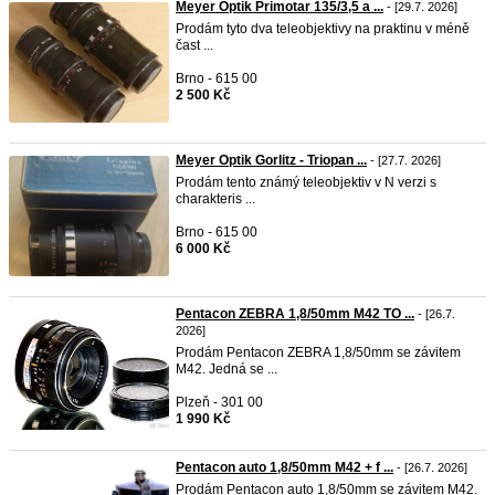
Meyer Optik Primotar 135/3,5 a ...
- [29.7. 2026]
Prodám tyto dva teleobjektivy na praktinu v méně
čast ...
Brno - 615 00
2 500 Kč
Meyer Optik Gorlitz - Triopan ...
- [27.7. 2026]
Prodám tento známý teleobjektiv v N verzi s
charakteris ...
Brno - 615 00
6 000 Kč
Pentacon ZEBRA 1,8/50mm M42 TO ...
- [26.7.
2026]
Prodám Pentacon ZEBRA 1,8/50mm se závitem
M42. Jedná se ...
Plzeň - 301 00
1 990 Kč
Pentacon auto 1,8/50mm M42 + f ...
- [26.7. 2026]
Prodám Pentacon auto 1,8/50mm se závitem M42.