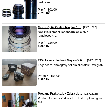
Jedná se ...
Plzeň - 301 00
2 290 Kč
Meyer Optik Görlitz Trioplan 1 ...
- [25.7. 2026]
Nabízím k prodeji legendární objektiv s 15
lamelovou cl ...
Plzeň - 326 00
8 000 Kč
EXA 1a zrcadlovka + Meyer-Opti ...
- [24.7. 2026]
Legendární analogový set pro sběratele i fotografy
– Ex ...
Praha 5 - 158 00
1 250 Kč
Prodáno Praktica L + Zebra ob ...
- [22.7. 2026]
Prodáno! Krásná Praktica L + objektivy Analogová
zrc ...