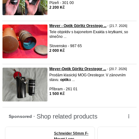
Plzeň - 301 00
2 200 Kč
Meyer - Optik Görlitz Orestego ...
- [21.7. 2026]
Tele objektiv s bajonetom Exakta s krytkami, so
slnečno ...
Slovensko - 987 65
2 000 Kč
Meyer-Optik Görlitz Orestegor ...
- [20.7. 2026]
Prodám klasický MOG Orestegor. V zánovním
stavu.
optik
a ...
Příbram - 261 01
1 500 Kč