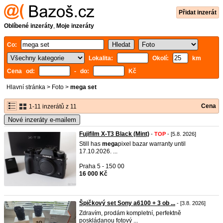
Přidat inzerát
Oblíbené inzeráty
,
Moje inzeráty
Co:
Lokalita:
Okolí:
km
Cena od:
- do:
Kč
Hlavní stránka
>
Foto
>
mega set
Cena
1-11 inzerátů z 11
Nové inzeráty e-mailem
Fujifilm X-T3 Black (Mint)
-
TOP
- [5.8. 2026]
Still has
mega
pixel bazar warranty until
17.10.2026. ...
Praha 5 - 150 00
16 000 Kč
Špičkový set Sony a6100 + 3 ob ...
- [3.8. 2026]
Zdravím, prodám kompletní, perfektně
poskládanou fotový ...