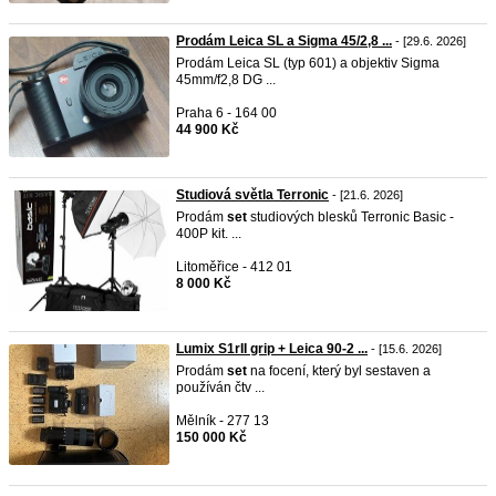
Prodám Leica SL a Sigma 45/2,8 ...
- [29.6. 2026]
Prodám Leica SL (typ 601) a objektiv Sigma
45mm/f2,8 DG ...
Praha 6 - 164 00
44 900 Kč
Studiová světla Terronic
- [21.6. 2026]
Prodám
set
studiových blesků Terronic Basic -
400P kit. ...
Litoměřice - 412 01
8 000 Kč
Lumix S1rII grip + Leica 90-2 ...
- [15.6. 2026]
Prodám
set
na focení, který byl sestaven a
používán čtv ...
Mělník - 277 13
150 000 Kč