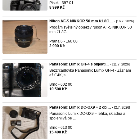
Písek - 397 01
8 999 Kč
Nikon AF-S NIKKOR 50 mm f/1.8G ...
- [16.7. 2026]
Prodám světelný objektiv Nikon AF-S NIKKOR 50
mm f/1.8G ...
Praha 6 - 160 00
2 990 Kč
Panasonic Lumix GH-4 s objekti ...
- [11.7. 2026]
Bezzrcadlovka Panasonic Lumix GH-4 - Záznam
až C4K, s ...
Brno - 602 00
10 500 Kč
Panasonic Lumix DC‑GX9 + 2 obj ...
- [2.7. 2026]
Panasonic Lumix DC‑GX9 – lehká, skladná a
spolehlivá be ...
Brno - 613 00
15 400 Kč