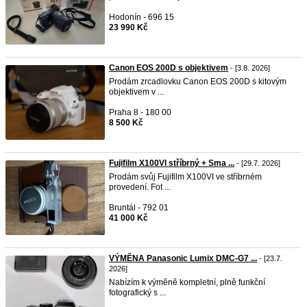
Hodonín - 696 15
23 990 Kč
Canon EOS 200D s objektivem
- [3.8. 2026]
Prodám zrcadlovku Canon EOS 200D s kitovým
objektivem v ...
Praha 8 - 180 00
8 500 Kč
Fujifilm X100VI stříbrný + Sma ...
- [29.7. 2026]
Prodám svůj Fujifilm X100VI ve stříbrném
provedení. Fot ...
Bruntál - 792 01
41 000 Kč
VÝMĚNA Panasonic Lumix DMC-G7 ...
- [23.7.
2026]
Nabízím k výměně kompletní, plně funkční
fotografický s ...