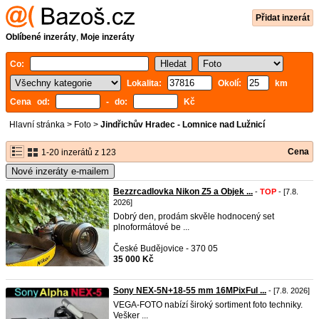
Přidat inzerát
Oblíbené inzeráty
,
Moje inzeráty
Co:
Lokalita:
Okolí:
km
Cena od:
- do:
Kč
Hlavní stránka
>
Foto
>
Jindřichův Hradec - Lomnice nad Lužnicí
Cena
1-20 inzerátů z 123
Nové inzeráty e-mailem
Bezzrcadlovka Nikon Z5 a Objek ...
-
TOP
- [7.8.
2026]
Dobrý den, prodám skvěle hodnocený set
plnoformátové be ...
České Budějovice - 370 05
35 000 Kč
Sony NEX-5N+18-55 mm 16MPixFul ...
- [7.8. 2026]
VEGA-FOTO nabízí široký sortiment foto techniky.
Vešker ...