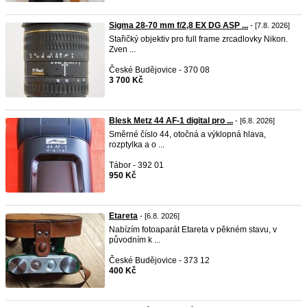
Sigma 28-70 mm f/2,8 EX DG ASP ...
- [7.8. 2026]
Stařičký objektiv pro full frame zrcadlovky Nikon.
Zven ...
České Budějovice - 370 08
3 700 Kč
Blesk Metz 44 AF-1 digital pro ...
- [6.8. 2026]
Směrné číslo 44, otočná a výklopná hlava,
rozptylka a o ...
Tábor - 392 01
950 Kč
Etareta
- [6.8. 2026]
Nabízím fotoaparát Etareta v pěkném stavu, v
původním k ...
České Budějovice - 373 12
400 Kč