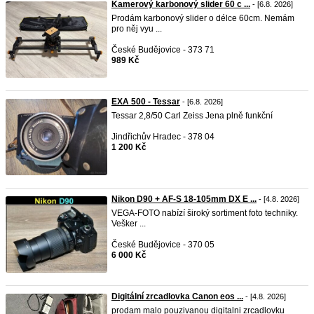
Kamerový karbonový slider 60 c ...
- [6.8. 2026]
Prodám karbonový slider o délce 60cm. Nemám
pro něj vyu ...
České Budějovice - 373 71
989 Kč
EXA 500 - Tessar
- [6.8. 2026]
Tessar 2,8/50 Carl Zeiss Jena plně funkční
Jindřichův Hradec - 378 04
1 200 Kč
Nikon D90 + AF-S 18-105mm DX E ...
- [4.8. 2026]
VEGA-FOTO nabízí široký sortiment foto techniky.
Vešker ...
České Budějovice - 370 05
6 000 Kč
Digitální zrcadlovka Canon eos ...
- [4.8. 2026]
prodam malo pouzivanou digitalni zrcadlovku