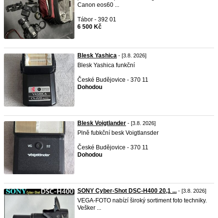
Canon eos60 ...
Tábor - 392 01
6 500 Kč
Blesk Yashica
- [3.8. 2026]
Blesk Yashica funkční
České Budějovice - 370 11
Dohodou
Blesk Voigtlander
- [3.8. 2026]
Plně fubkční besk Voigtlansder
České Budějovice - 370 11
Dohodou
SONY Cyber-Shot DSC-H400 20,1 ...
- [3.8. 2026]
VEGA-FOTO nabízí široký sortiment foto techniky.
Vešker ...