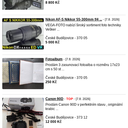
8 800 Kč
Nikon AF-S Nikkor 55-300mm f/4 ...
- [7.8. 2026]
VEGA-FOTO nabízí široký sortiment foto techniky.
Vešker ...
České Budějovice - 370 05
5 000 Kč
Fotoalbum
- [7.8. 2026]
Prodám 3 zasunovací fotoalba o rozměru 17x23
cm s 50 st ...
České Budějovice - 370 05
250 Kč
Canon 90D
-
TOP
- [7.8. 2026]
Prodám Canon 90D v perfektním stavu , originální
krabic ...
České Budějovice - 373 12
12 000 Kč