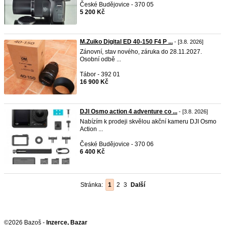
České Budějovice - 370 05
5 200 Kč
M.Zuiko Digital ED 40-150 F4 P ...
- [3.8. 2026]
Zánovní, stav nového, záruka do 28.11.2027.
Osobní odbě ...
Tábor - 392 01
16 900 Kč
DJI Osmo action 4 adventure co ...
- [3.8. 2026]
Nabízím k prodeji skvělou akční kameru DJI Osmo
Action ...
České Budějovice - 370 06
6 400 Kč
Stránka:
1
2
3
Další
©2026 Bazoš -
Inzerce, Bazar