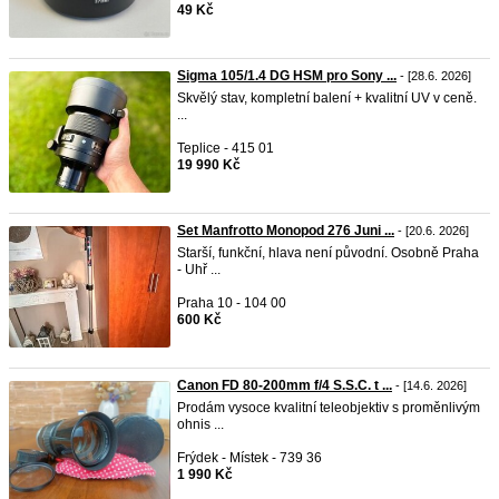
49 Kč
Sigma 105/1.4 DG HSM pro Sony ...
- [28.6. 2026]
Skvělý stav, kompletní balení + kvalitní UV v ceně.
...
Teplice - 415 01
19 990 Kč
Set Manfrotto Monopod 276 Juni ...
- [20.6. 2026]
Starší, funkční, hlava není původní. Osobně Praha
- Uhř ...
Praha 10 - 104 00
600 Kč
Canon FD 80-200mm f/4 S.S.C. t ...
- [14.6. 2026]
Prodám vysoce kvalitní teleobjektiv s proměnlivým
ohnis ...
Frýdek - Místek - 739 36
1 990 Kč