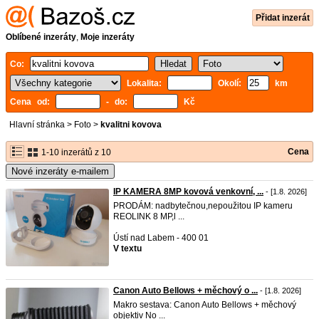
Přidat inzerát
Oblíbené inzeráty
,
Moje inzeráty
Co:
Lokalita:
Okolí:
km
Cena od:
- do:
Kč
Hlavní stránka
>
Foto
>
kvalitni kovova
Cena
1-10 inzerátů z 10
Nové inzeráty e-mailem
IP KAMERA 8MP kovová venkovní, ...
- [1.8. 2026]
PRODÁM: nadbytečnou,nepoužitou IP kameru
REOLINK 8 MP,l ...
Ústí nad Labem - 400 01
V textu
Canon Auto Bellows + měchový o ...
- [1.8. 2026]
Makro sestava: Canon Auto Bellows + měchový
objektiv No ...