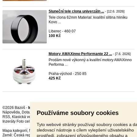
Sluneční tele clona univerzáln ...
- [12.6. 2026]
Tele clona 62mm Material: kvalitní slitina hliníku
Kovo ...
Liberec - 460 07
100 Kč
Motory AMAXinno Performante 22 ...
- [7.6. 2026]
Prodám nové výkonný a kvalitní motory AMAXinno
Performa ...
Praha-východ - 250 85
425 Kč
©2026 Bazoš -
Inzerce, Bazar
Používáme soubory cookies
Nápověda
,
Dotazy
,
Hodnocení
,
Kontakt
,
Reklama
,
Podmínky
,
Ochrana údajů
,
RSS
,
Inzeráty Foto celkem:
12074
, za 24 hodin:
365
Tyto webové stránky používají soubory cookies a da
sledovací nástroje s cílem vylepšení uživatelského
Mapa kategorií
,
Nejvyhledávanější výrazy
prostředí, zobrazení přizpůsobeného obsahu a
Země:
Česká republika
,
Slovensko
,
Polsko
,
Rakousko