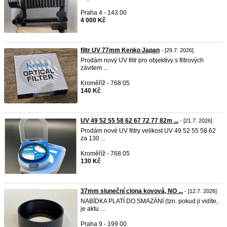
Praha 4 - 143 00
4 000 Kč
filtr UV 77mm Kenko Japan
- [29.7. 2026]
Prodám nový UV filtr pro objektivy s filtrových
závitem ...
Kroměříž - 768 05
140 Kč
UV 49 52 55 58 62 67 72 77 82m ...
- [21.7. 2026]
Prodám nové UV filtry velikost UV 49 52 55 58 62
za 130 ...
Kroměříž - 768 05
130 Kč
37mm sluneční clona kovová, NO ...
- [12.7. 2026]
NABÍDKA PLATÍ DO SMAZÁNÍ (tzn. pokud ji vidíte,
je aktu ...
Praha 9 - 199 00