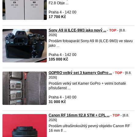
F2.8 Obje ...
Praha 4 - 142 00
17 700 Kč
Sony A9 iii ILCE-9M3 jako nový ...
-
TOP
- [8.8.
2026]
Prodám fotoaparát Sony A9 III (ILCE-9M3) ve stavu
jako ...
Praha 4 - 142 00
105 000 Kč
GOPRO velký set 3 kamery GoPro ...
-
TOP
- [8.8.
2026]
Prodám velký set Kamer GoPro + velmi bohaté
přislušenst ...
Praha 4 - 140 00
31 000 Kč
Canon RF 16mm f/2.8 STM + CPL ...
-
TOP
- [8.8.
2026]
Prodám ultraširokoúhlý pevný objektiv Canon RF
16 mm f/ ...