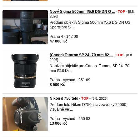
Nový Sigma 500mm f/5.6 DG DN O ...
-
TOP
- [8.8.
2026]
Prodám objektiv Sigma 500mm f/5.6 DG DN OS
Sports pro S ...
Praha 4 - 142 00
47 000 Kč
(Canon) Tamron SP 24–70 mm f/2 ...
-
TOP
- [8.8.
2026]
Nabízím objektiv pro Canon: Tamron SP 24–70
mm f/2.8 Di ...
Praha - východ - 251 69
8 500 Kč
Nikon d 750 tēlo
-
TOP
- [8.8. 2026]
Prodám tělo Nikon D750, stav závěrky 29000,
vizuálně ve ...
Praha - východ - 250 83
13 000 Kč