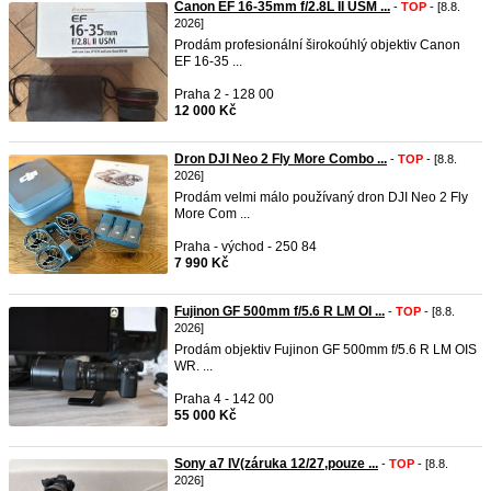
Canon EF 16-35mm f/2.8L II USM ...
-
TOP
- [8.8.
2026]
Prodám profesionální širokoúhlý objektiv Canon
EF 16-35 ...
Praha 2 - 128 00
12 000 Kč
Dron DJI Neo 2 Fly More Combo ...
-
TOP
- [8.8.
2026]
Prodám velmi málo používaný dron DJI Neo 2 Fly
More Com ...
Praha - východ - 250 84
7 990 Kč
Fujinon GF 500mm f/5.6 R LM OI ...
-
TOP
- [8.8.
2026]
Prodám objektiv Fujinon GF 500mm f/5.6 R LM OIS
WR. ...
Praha 4 - 142 00
55 000 Kč
Sony a7 IV(záruka 12/27,pouze ...
-
TOP
- [8.8.
2026]