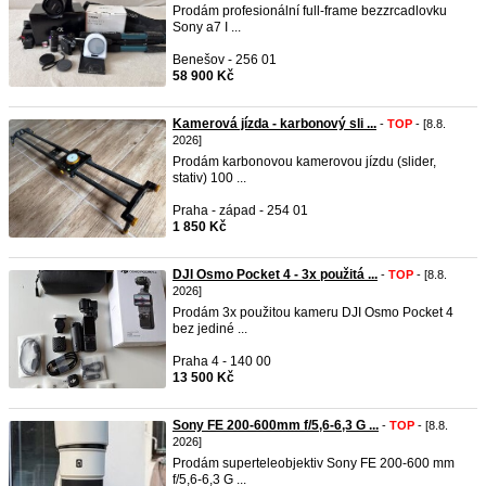
Prodám profesionální full-frame bezzrcadlovku
Sony a7 I ...
Benešov - 256 01
58 900 Kč
Kamerová jízda - karbonový sli ...
-
TOP
- [8.8.
2026]
Prodám karbonovou kamerovou jízdu (slider,
stativ) 100 ...
Praha - západ - 254 01
1 850 Kč
DJI Osmo Pocket 4 - 3x použitá ...
-
TOP
- [8.8.
2026]
Prodám 3x použitou kameru DJI Osmo Pocket 4
bez jediné ...
Praha 4 - 140 00
13 500 Kč
Sony FE 200-600mm f/5,6-6,3 G ...
-
TOP
- [8.8.
2026]
Prodám superteleobjektiv Sony FE 200-600 mm
f/5,6-6,3 G ...