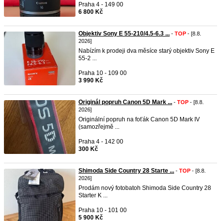
Praha 4 - 149 00
6 800 Kč
Objektiv Sony E 55-210/4.5-6.3 ...
-
TOP
- [8.8.
2026]
Nabízím k prodeji dva měsíce starý objektiv Sony E
55-2 ...
Praha 10 - 109 00
3 990 Kč
Originál popruh Canon 5D Mark ...
-
TOP
- [8.8.
2026]
Originální popruh na foťák Canon 5D Mark IV
(samozřejmě ...
Praha 4 - 142 00
300 Kč
Shimoda Side Country 28 Starte ...
-
TOP
- [8.8.
2026]
Prodám nový fotobatoh Shimoda Side Country 28
Starter K ...
Praha 10 - 101 00
5 900 Kč