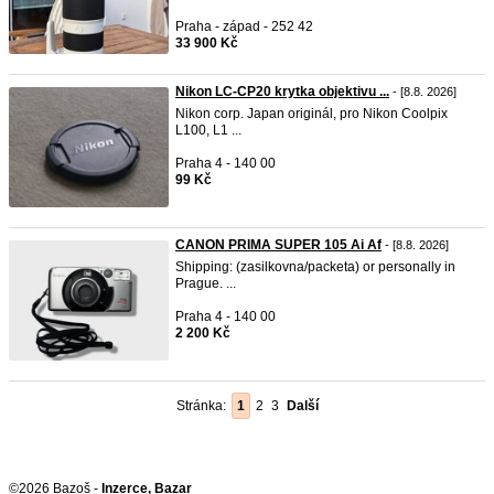
Praha - západ - 252 42
33 900 Kč
Nikon LC-CP20 krytka objektivu ...
- [8.8. 2026]
Nikon corp. Japan originál, pro Nikon Coolpix
L100, L1 ...
Praha 4 - 140 00
99 Kč
CANON PRIMA SUPER 105 Ai Af
- [8.8. 2026]
Shipping: (zasilkovna/packeta) or personally in
Prague. ...
Praha 4 - 140 00
2 200 Kč
Stránka:
1
2
3
Další
©2026 Bazoš -
Inzerce, Bazar