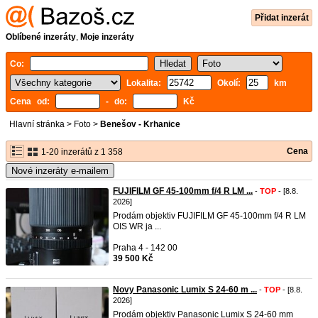
Přidat inzerát
Oblíbené inzeráty
,
Moje inzeráty
Co:
Lokalita:
Okolí:
km
Cena od:
- do:
Kč
Hlavní stránka
>
Foto
>
Benešov - Krhanice
Cena
1-20 inzerátů z 1 358
Nové inzeráty e-mailem
FUJIFILM GF 45-100mm f/4 R LM ...
-
TOP
- [8.8.
2026]
Prodám objektiv FUJIFILM GF 45-100mm f/4 R LM
OIS WR ja ...
Praha 4 - 142 00
39 500 Kč
Novy Panasonic Lumix S 24-60 m ...
-
TOP
- [8.8.
2026]
Prodám objektiv Panasonic Lumix S 24-60 mm