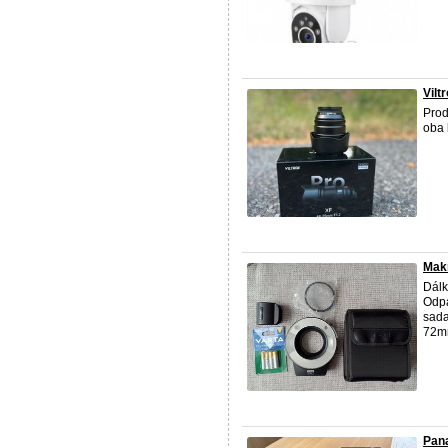
Vilt
Prod
oba 
Makr
Dálk
Odpa
sada
72mm
Pan