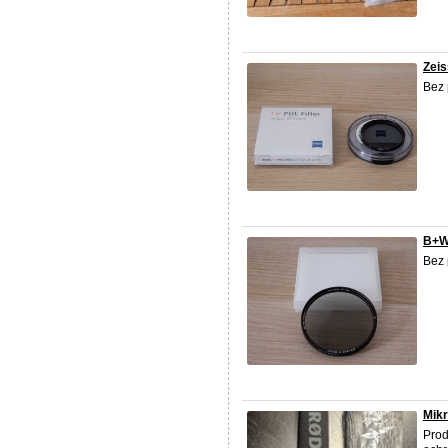
Zei
Bez 
B+W
Bez 
Mik
Prod