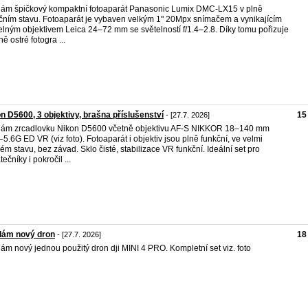
ám špičkový kompaktní fotoaparát Panasonic Lumix DMC-LX15 v plně
čním stavu. Fotoaparát je vybaven velkým 1" 20Mpx snímačem a vynikajícím
elným objektivem Leica 24–72 mm se světelností f/1.4–2.8. Díky tomu pořizuje
ě ostré fotogra ...
n D5600, 3 objektivy, brašna příslušenství
15
- [27.7. 2026]
ám zrcadlovku Nikon D5600 včetně objektivu AF-S NIKKOR 18–140 mm
5–5.6G ED VR (viz foto). Fotoaparát i objektiv jsou plně funkční, ve velmi
ém stavu, bez závad. Sklo čisté, stabilizace VR funkční. Ideální set pro
ečníky i pokročil ...
dám nový dron
18
- [27.7. 2026]
ám nový jednou použitý dron dji MINI 4 PRO. Kompletní set viz. foto