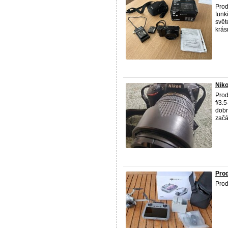
Prod
funk
svět
krásn
Niko
Prod
f/3.
dobr
začát
Pro
Prod