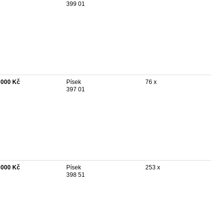
399 01
 000 Kč
Písek
76 x
397 01
 000 Kč
Písek
253 x
398 51