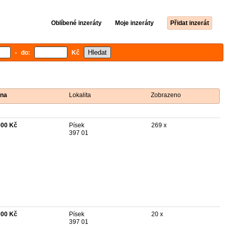
Oblíbené inzeráty
Moje inzeráty
Přidat inzerát
- do:
Kč
na
Lokalita
Zobrazeno
000 Kč
Písek
269 x
397 01
000 Kč
Písek
20 x
397 01