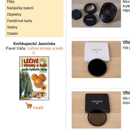
Filtry
filt
kryt
Nabíječky baterií
http
Objektivy
Paměťové karty
Stativy
Ostatní
Vff
Knihkupectví Jasmínka
Filt
Pavel Váňa:
Léčivé stromy a keře
II.
Vff
Má n
dopa
koupit