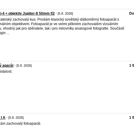
i-4 + objektiv Jupiter-8 50mm f/2
Do
- [5.8. 2026]
atelský zachovalý kus. Prodám klasický sovětský dálkoměrný fotoaparát s
inálním objektivem. Fotoaparát je ve velmi pěkném zachovalém vizuálním
u, vhodný jak pro sběratele, tak i pro milovníky analogové fotografie. Součástí
igin ...
ý aparát
1 
- [5.8. 2026]
stalost.
I A
1 
- [5.8. 2026]
ám zachovalý fotoaparát.