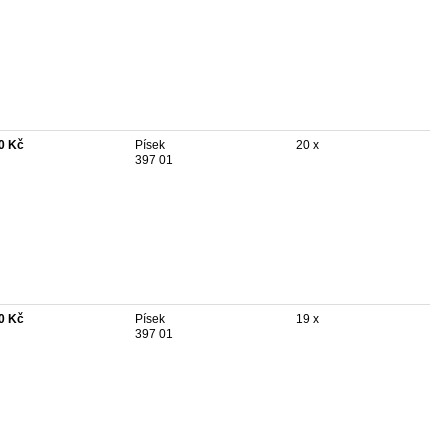
0 Kč
Písek
20 x
397 01
0 Kč
Písek
19 x
397 01