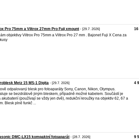
rox Pro 75mm a Viltrox 27mm Pro Fuji xmount
16
- [29.7. 2026]
ám objektivy Viltrox Pro 75mm a Viltrox Pro 27 mm . Bajonet Fuji X Cena za
kusy
oblesk Metz 15 MS-1 Digita
4 
- [29.7. 2026]
ově odpalovaný blesk pro fotoaparáty Sony, Canon, Nikon, Olympus.
luje se bezdrátově jiným bleskem, případně možné kabelem. Součástí je
 akubaterií (používají se vždy jen dvě), redukční kroužky na objektiv 62, 67 a
. Blesk plně funkč ...
asonic DMC-LX15 kompaktní fotoaparát
9 
- [28.7. 2026]