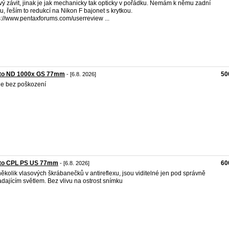
rový závit, jinak je jak mechanicky tak opticky v pořádku. Nemám k němu zadní
ku, řeším to redukcí na Nikon F bajonet s krytkou.
s://www.pentaxforums.com/userreview ...
oto ND 1000x GS 77mm
50
- [6.8. 2026]
r je bez poškození
oto CPL PS US 77mm
60
- [6.8. 2026]
ěkolik vlasových škrábanečků v antireflexu, jsou viditelné jen pod správně
dajícím světlem. Bez vlivu na ostrost snímku