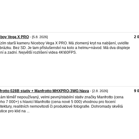
eboy Vega X PRO
2 
- [5.8. 2026]
zím starší kameru Niceboy Vega X PRO. Má zlomený kryt na nabíjení, uvidíte
brázku. Bez SD. Je tam příslušenství na kolo a helmu+návod. Má dva displeje
ní a zadní. Největší rozlišení videa 4K\60FPS.
rotto 028B stativ + Manfrotto MHXPRO-3WG hlava
9 
- [2.8. 2026]
ám téměř nepoužívaný, velmi pevný/stabilní stativ značky Manfrotto (cena
ho 7 000+) s hlavicí Manfrotto (cena nové 5 000) vhodnou pro focení
itektury, realitních nemovitostí či produktové fotografie. Dohromady skvělá
tice pro klid na ...