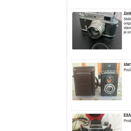
Zork
Sběr
orig
stav
je or
star
Pozů
EXA 
Prod