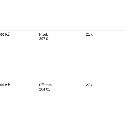
000 Kč
Písek
21 x
397 01
000 Kč
Příbram
27 x
264 01