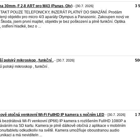
a 30mm, F 2,8 ART pro M43 (Panas, Oly)
3 
- [30.7. 2026]
TAKT POUZE TELEFONICKY, INZERÁT PLATNÝ DO SMAZÁNÍ. Prodám
ený objektiv pro micro 4/3 aparáty Olympus a Panasonic. Zakoupen nový ve
 Škoda, jsem první majitel, objektiv je bez poškození a plně funkční. Optika
, ostření hladké, bez o ...
ší polský mikroskop , funkční .
50
- [30.7. 2026]
ší polský mikroskop , funkční .
ově otočná venkovní Wi-Fi FullHD IP kamera s nočním LED
1 
- [30.7. 2026]
 bezdrátová Wi-Fi venkovní (IP66) IP kamera s rozlišením FullHD 1080P a
áváním na SD kartu. Kamera je plně dálkově otočná z aplikace v mobilním
fonu/tabletu odkudkoliv na světě. Kamera umožňuje oboustranou audio
nikaci a má neviditeln ...