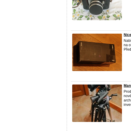
Nic
Nabí
na o
Před
Manf
Prod
nové
arch
inves