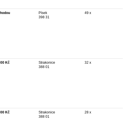
hodou
Písek
49 x
398 31
000 Kč
Strakonice
32 x
388 01
000 Kč
Strakonice
28 x
388 01