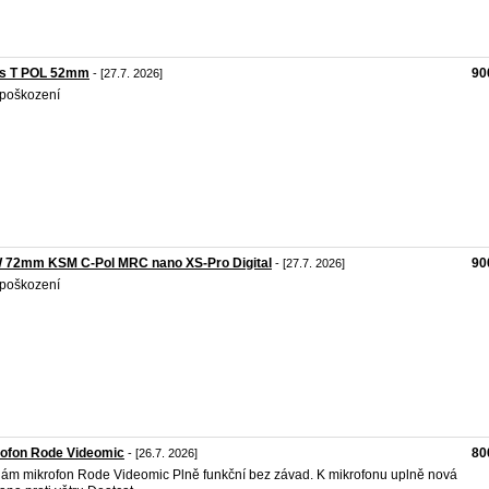
ss T POL 52mm
90
- [27.7. 2026]
poškození
 72mm KSM C-Pol MRC nano XS-Pro Digital
90
- [27.7. 2026]
poškození
rofon Rode Videomic
80
- [26.7. 2026]
ám mikrofon Rode Videomic Plně funkční bez závad. K mikrofonu uplně nová