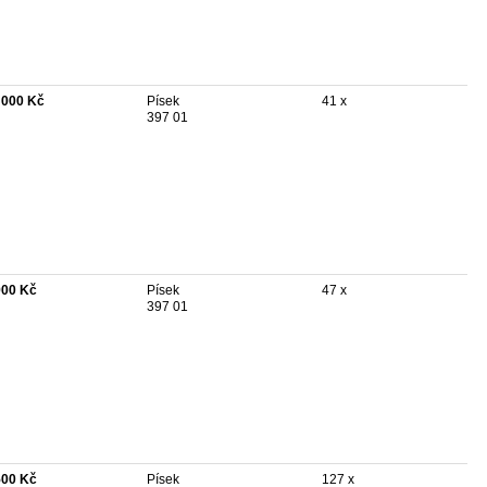
 000 Kč
Písek
41 x
397 01
900 Kč
Písek
47 x
397 01
500 Kč
Písek
127 x