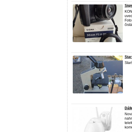
Sigm
KON
uved
Foto
čistá
Star
Star
Dálk
Nová
nahr
tele
komu