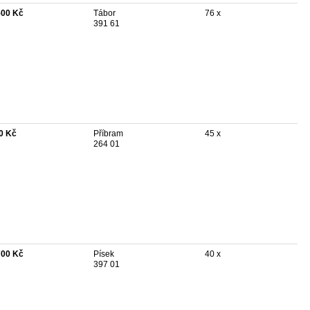
500 Kč
Tábor
76 x
391 61
0 Kč
Příbram
45 x
264 01
700 Kč
Písek
40 x
397 01