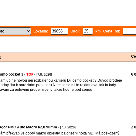
Lokalita:
Okolí:
km Cena od:
Ce
2
osmo pocket 3
6 
-
TOP
- [7.8. 2026]
am uplně novou jen rozbalenou kameru Dji osmo pocket 3.Duvod prodeje
odný dar k narozkám pro dceru.Nechce se mi to reklamovat tak to tady
ávám za polovinu prodejní ceny takže hodně pod cenou
agor PMC Auto Macro f/2,8 90mm
2 
- [7.8. 2026]
ám překvapivě dobrý makro objektiv, bajonet Minolta MD. Má poškozený