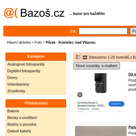
... bazar pro každého
Co:
Hlavní stránka
>
Foto
>
Písek - Kostelec nad Vltavou
Kategorie
Zobrazeno 1-20 inzerátů z 8
Analogové fotoaparáty
Nové inzeráty e-mailem
Digitální fotoaparáty
Dji 
Drony
Prod
Videokamery
nevh
prod
Zrcadlovky
Příslušenství
Baterie
Blesky a osvětlení
Brašny a pouzdra
Pan
Datové kabely
Prod