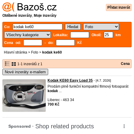
Přidat inzerát
Oblíbené inzeráty
,
Moje inzeráty
Co:
Lokalita:
Okolí:
km
Cena od:
- do:
Kč
Hlavní stránka
>
Foto
>
kodak ke60
Cena
1-1 inzerátů z 1
Nové inzeráty e-mailem
Kodak KE60 Easy Load 35
- [4.7. 2026]
Prodám plně funkční kompaktní filmový fotoaparát
kodak
...
Liberec - 463 34
700 Kč