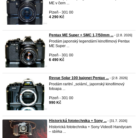
ME v čern ...
Plzeň - 301 00
4 290 Kč
Pentax ME Super + SMC 1,7/50mm ...
- [2.8. 2026]
Prodám japonský legendární kinofilmový Pentax
ME Super ...
Plzeň - 301 00
6 490 Kč
Revue Solar 100 bajonet Pentax ...
- [2.8. 2026]
Prodám raritní ,,solární,, japonský kinofilmový
fotoapa ...
Plzeň - 301 00
990 Kč
Historická fototechnika + Sony ...
- [31.7. 2026]
Historická fototechnika + Sony Video8 Handycam
– sbírka ...