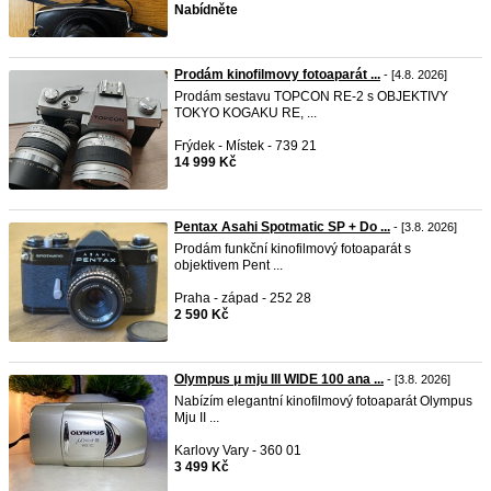
Nabídněte
Prodám kinofilmovy fotoaparát ...
- [4.8. 2026]
Prodám sestavu TOPCON RE-2 s OBJEKTIVY
TOKYO KOGAKU RE, ...
Frýdek - Místek - 739 21
14 999 Kč
Pentax Asahi Spotmatic SP + Do ...
- [3.8. 2026]
Prodám funkční kinofilmový fotoaparát s
objektivem Pent ...
Praha - západ - 252 28
2 590 Kč
Olympus μ mju III WIDE 100 ana ...
- [3.8. 2026]
Nabízím elegantní kinofilmový fotoaparát Olympus
Mju II ...
Karlovy Vary - 360 01
3 499 Kč