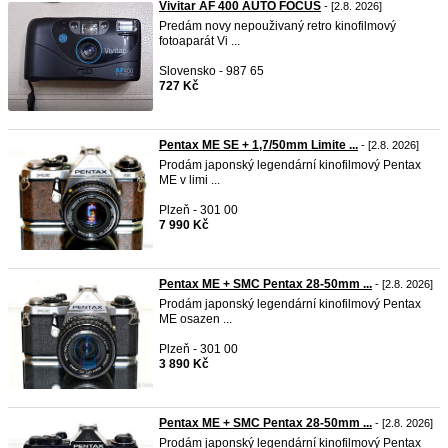
Vivitar AF 400 AUTO FOCUS
- [2.8. 2026]
Predám novy nepouživaný retro kinofilmový
fotoaparát Vi ...
Slovensko - 987 65
727 Kč
Pentax ME SE + 1,7/50mm Limite ...
- [2.8. 2026]
Prodám japonský legendární kinofilmový Pentax
ME v limi ...
Plzeň - 301 00
7 990 Kč
Pentax ME + SMC Pentax 28-50mm ...
- [2.8. 2026]
Prodám japonský legendární kinofilmový Pentax
ME osazen ...
Plzeň - 301 00
3 890 Kč
Pentax ME + SMC Pentax 28-50mm ...
- [2.8. 2026]
Prodám japonský legendární kinofilmový Pentax