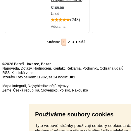
Stránka:
1
2
3
Další
©2026 Bazoš -
Inzerce, Bazar
Nápověda
,
Dotazy
,
Hodnocení
,
Kontakt
,
Reklama
,
Podmínky
,
Ochrana údajů
,
RSS
,
Inzeráty Foto celkem:
11982
, za 24 hodin:
381
Mapa kategorií
,
Nejvyhledávanější výrazy
Země:
Česká republika
,
Slovensko
,
Polsko
,
Rakousko
Používáme soubory cookies
Tyto webové stránky používají soubory cookies a da
sledovací nástroje s cílem vylepšení uživatelského