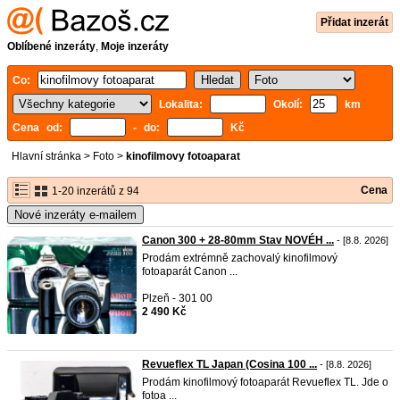
Přidat inzerát
Oblíbené inzeráty
,
Moje inzeráty
Co:
Lokalita:
Okolí:
km
Cena od:
- do:
Kč
Hlavní stránka
>
Foto
>
kinofilmovy fotoaparat
Cena
1-20 inzerátů z 94
Nové inzeráty e-mailem
Canon 300 + 28-80mm Stav NOVÉH ...
- [8.8. 2026]
Prodám extrémně zachovalý kinofilmový
fotoaparát Canon ...
Plzeň - 301 00
2 490 Kč
Revueflex TL Japan (Cosina 100 ...
- [8.8. 2026]
Prodám kinofilmový fotoaparát Revueflex TL. Jde o
fotoa ...