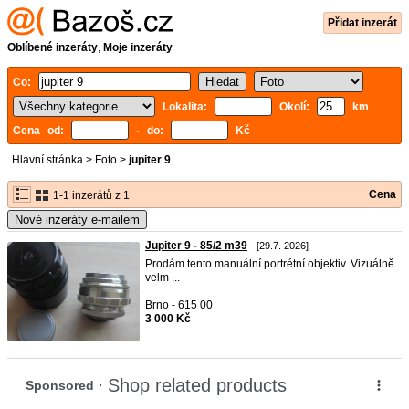
Přidat inzerát
Oblíbené inzeráty
,
Moje inzeráty
Co:
Lokalita:
Okolí:
km
Cena od:
- do:
Kč
Hlavní stránka
>
Foto
>
jupiter 9
Cena
1-1 inzerátů z 1
Nové inzeráty e-mailem
Jupiter 9 - 85/2 m39
- [29.7. 2026]
Prodám tento manuální portrétní objektiv. Vizuálně
velm ...
Brno - 615 00
3 000 Kč