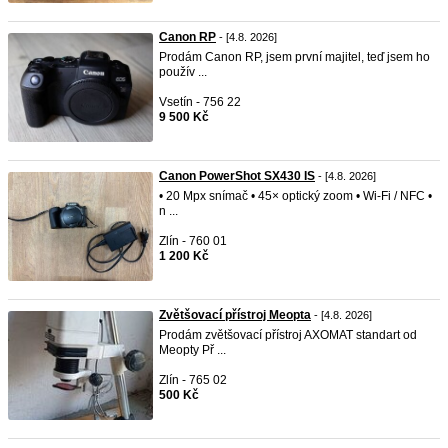
Canon RP
- [4.8. 2026]
Prodám Canon RP, jsem první majitel, teď jsem ho
použív ...
Vsetín - 756 22
9 500 Kč
Canon PowerShot SX430 IS
- [4.8. 2026]
• 20 Mpx snímač • 45× optický zoom • Wi-Fi / NFC •
n ...
Zlín - 760 01
1 200 Kč
Zvětšovací přístroj Meopta
- [4.8. 2026]
Prodám zvětšovací přístroj AXOMAT standart od
Meopty Př ...
Zlín - 765 02
500 Kč