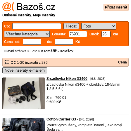
Přidat inzerát
Oblíbené inzeráty
,
Moje inzeráty
Co:
Lokalita:
Okolí:
km
Cena od:
- do:
Kč
Hlavní stránka
>
Foto
>
Kroměříž - Holešov
Cena
1-20 inzerátů z 286
Nové inzeráty e-mailem
Zrcadlovka Nikon D3400
- [6.8. 2026]
Zrcadlovka Nikon d3400 + objektivy: 18-55mm
1:3.5-5.6 ( ...
Zlín - 760 01
9 500 Kč
Cotton Carrier G3
- [6.8. 2026]
Pouze vyzkoušeny, kompletní balení , jako nový.
Šedá va ...