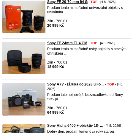
Sony FE 20-70 mm f/4 G
-
TOP
- [4.8. 2026]
Prodám tento mimořádně univerzální objektiv s
unikátním ...
Zlín - 760 01
20 999 Kč
Sony FE 24mm F1.4 GM
-
TOP
- [4.8. 2026]
Prodám tento mimořádně ostrý objektiv s pevným
ohniskem ...
Zlín - 760 01
18 999 Kč
Sony A7V - záruka do 2028 u Fo ...
-
TOP
- [4.8.
2026]
Prodám tuto nejnovější bezzrcadlovku od Sony.
Stav ja ...
Zlín - 760 01
64 999 Kč
Sony Alpha 6400 + objektiv 18- ...
- [4.8. 2026]
Dobrý den, prodám téměř dva roky starou