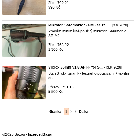
Zlín - 760 01
590 Kč
Mikrofon Saramonic SR-M3 se ze ...
- [3.8. 2026]
Prodám minimálně použitý mikrofon Saramonic
SR-M3. ...
Zlín - 763 02
1 300 Kč
Viltrox 35mm f/1.8 AF FF for S ...
- [3.8. 2026]
Staří 3 roky, známky běžného používání. + textilní
oba ...
Přerov - 751 16
5 500 Kč
Stránka:
1
2
3
Další
©2026 Bazoš -
Inzerce, Bazar