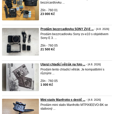
bezzrcardlovku ...
Zlín - 760 01
23 000 Kč
Prodám bezzrcadlovku SONY ZV-E ...
- [4.8. 2026]
Prodám bezzrcadlovku Sony zv-e10 s objektivem
Sony E 3. ...
Zlín - 760 05
21 500 Kč
Ulanzi chladící větrák na foto ...
- [4.8. 2026]
Prodám tento chladící větrák. Je kompatibilní s
různými ...
Zlín - 760 05
1 000 Kč
Mini stativ Manfrotto s destič ...
- [4.8. 2026]
Prodám mini stativ Manfrotto MTPIXIEEVO-BK se
stativový ...