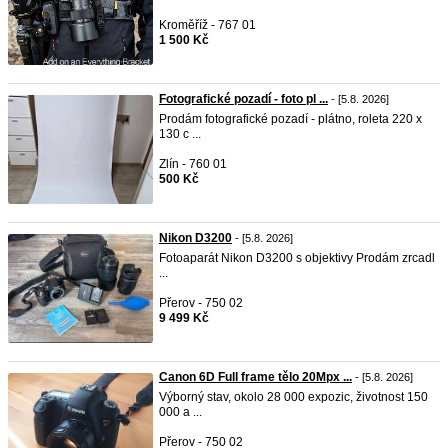
Kroměříž - 767 01
1 500 Kč
Fotografické pozadí - foto pl ...
- [5.8. 2026]
Prodám fotografické pozadí - plátno, roleta 220 x
130 c ...
Zlín - 760 01
500 Kč
Nikon D3200
- [5.8. 2026]
Fotoaparát Nikon D3200 s objektivy Prodám zrcadl
...
Přerov - 750 02
9 499 Kč
Canon 6D Full frame tělo 20Mpx ...
- [5.8. 2026]
Výborný stav, okolo 28 000 expozic, životnost 150
000 a ...
Přerov - 750 02