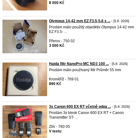
8 000 Kč
Olympus 14-42 mm EZ F3.5-5.6 s ...
- [5.8. 2026]
Prodám málo použitý objedktiv Olympus 14-42 mm
EZ F3.5- ...
Přerov - 750 02
3 000 Kč
Haida filtr NanoPro MC ND3 100 ...
- [5.8. 2026]
Prodám málo používaný filtr Průměr 55 mm
Kroměříž - 769 01
890 Kč
3x Canon 600 EX RT včetně odpa ...
- [5.8. 2026]
Prodám 3x blesk Canon 600 EX RT + Canon
Transmitter ST- ...
Zlín - 760 05
V textu