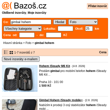
Přidat inzerát
Oblíbené inzeráty
,
Moje inzeráty
Co:
Lokalita:
Okolí:
km
Cena od:
- do:
Kč
Hlavní stránka
>
Foto
>
gimbal hohem
Cena
1-7 inzerátů z 7
Nové inzeráty e-mailem
Hohem iSteady M6 Kit
- [4.8. 2026]
Prodám
gimbal
pro mobilní telefon
hohem
iSteady
M6 Kit ...
Praha 10 - 101 00
1 500 Kč
Gimbal Hohem iSteady mobile+
- [2.8. 2026]
Nabízím k prodeji 3 osý stabilizátor
hohem
iSteady
mobi ...