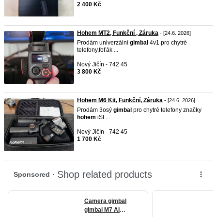
2 400 Kč
Hohem MT2, Funkční , Záruka
- [24.6. 2026]
Prodám univerzální
gimbal
4v1 pro chytré
telefony,foťák ...
Nový Jičín - 742 45
3 800 Kč
Hohem M6 Kit, Funkční, Záruka
- [24.6. 2026]
Prodám 3osý
gimbal
pro chytré telefony značky
hohem
iSt ...
Nový Jičín - 742 45
1 700 Kč