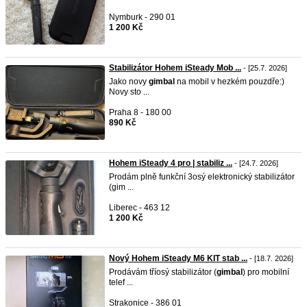
Nymburk - 290 01
1 200 Kč
Stabilizátor Hohem iSteady Mob ...
- [25.7. 2026]
Jako novy
gimbal
na mobil v hezkém pouzdře:)
Novy sto ...
Praha 8 - 180 00
890 Kč
Hohem iSteady 4 pro | stabiliz ...
- [24.7. 2026]
Prodám plně funkční 3osý elektronický stabilizátor
(gim ...
Liberec - 463 12
1 200 Kč
Nový Hohem iSteady M6 KIT stab ...
- [18.7. 2026]
Prodávám tříosý stabilizátor (
gimbal
) pro mobilní
telef ...
Strakonice - 386 01