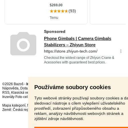
©2026 Bazoš -
Inzerce, Bazar
Používáme soubory cookies
Nápověda
,
Dotazy
,
Hodnocení
,
Kontakt
,
Reklama
,
Podmínky
,
Ochrana údajů
,
RSS
,
Inzeráty Foto celkem:
11943
, za 24 hodin:
351
Tyto webové stránky používají soubory cookies a da
sledovací nástroje s cílem vylepšení uživatelského
Mapa kategorií
,
Nejvyhledávanější výrazy
prostředí, zobrazení přizpůsobeného obsahu a
Země:
Česká republika
,
Slovensko
,
Polsko
,
Rakousko
reklam, analýzy návštěvnosti webových stránek a
zjištění zdroje návštěvnosti.