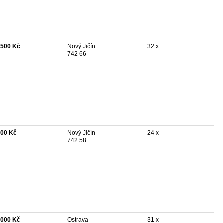
 500 Kč
Nový Jičín
32 x
742 66
300 Kč
Nový Jičín
24 x
742 58
 000 Kč
Ostrava
31 x