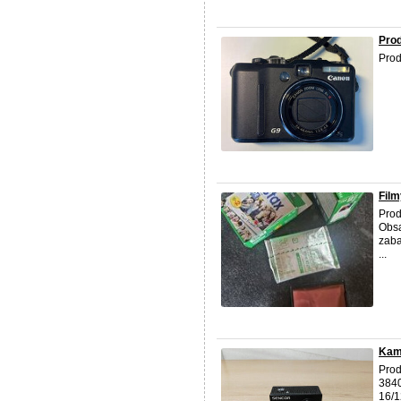
Pro
Prod
Film
Prod
Obsa
zaba
...
Kam
Prod
3840
16/1