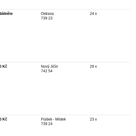
bídněte
Ostrava
24 x
739 23
0 Kč
Nový Jičín
29 x
742 54
0 Kč
Frýdek - Místek
23 x
739 24