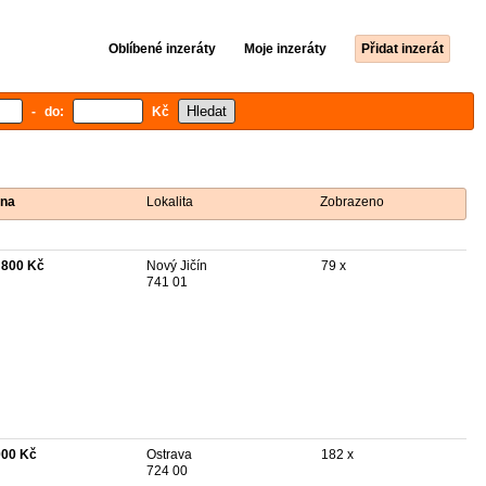
Oblíbené inzeráty
Moje inzeráty
Přidat inzerát
- do:
Kč
na
Lokalita
Zobrazeno
 800 Kč
Nový Jičín
79 x
741 01
000 Kč
Ostrava
182 x
724 00