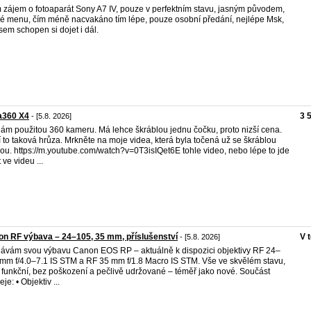
zájem o fotoaparát Sony A7 IV, pouze v perfektním stavu, jasným původem,
é menu, čím méně nacvakáno tím lépe, pouze osobní předání, nejlépe Msk,
jsem schopen si dojet i dál.
a360 X4
3 
- [5.8. 2026]
ám použitou 360 kameru. Má lehce škráblou jednu čočku, proto nizší cena.
 to taková hrůza. Mrkněte na moje videa, která byla točená už se škráblou
ou. https://m.youtube.com/watch?v=0T3isIQet6E tohle video, nebo lépe to jde
 ve videu ...
n RF výbava – 24–105, 35 mm, příslušenství
V 
- [5.8. 2026]
ávám svou výbavu Canon EOS RP – aktuálně k dispozici objektivy RF 24–
mm f/4.0–7.1 IS STM a RF 35 mm f/1.8 Macro IS STM. Vše ve skvělém stavu,
 funkční, bez poškození a pečlivě udržované – téměř jako nové. Součást
je: • Objektiv ...