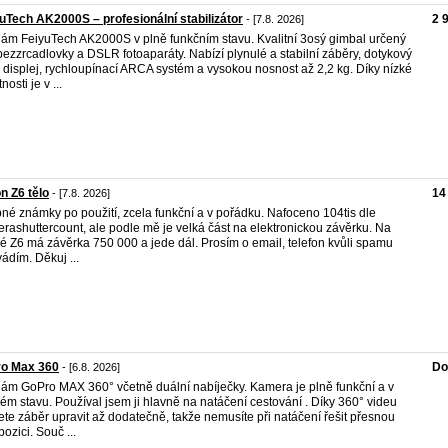
uTech AK2000S – profesionální stabilizátor
2 
- [7.8. 2026]
ám FeiyuTech AK2000S v plně funkčním stavu. Kvalitní 3osý gimbal určený
bezzrcadlovky a DSLR fotoaparáty. Nabízí plynulé a stabilní záběry, dotykový
displej, rychloupínací ARCA systém a vysokou nosnost až 2,2 kg. Díky nízké
osti je v ...
n Z6 tělo
14
- [7.8. 2026]
né známky po použití, zcela funkční a v pořádku. Nafoceno 104tis dle
rashuttercount, ale podle mě je velká část na elektronickou závěrku. Na
é Z6 má závěrka 750 000 a jede dál. Prosím o email, telefon kvůli spamu
ádím. Děkuj ...
ro Max 360
Do
- [6.8. 2026]
ám GoPro MAX 360° včetně duální nabíječky. Kamera je plně funkční a v
ém stavu. Používal jsem ji hlavně na natáčení cestování . Díky 360° videu
te záběr upravit až dodatečně, takže nemusíte při natáčení řešit přesnou
ozici. Souč ...