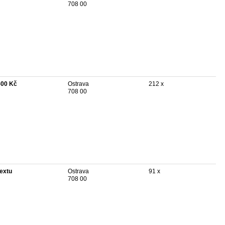
708 00
500 Kč
Ostrava
212 x
708 00
textu
Ostrava
91 x
708 00