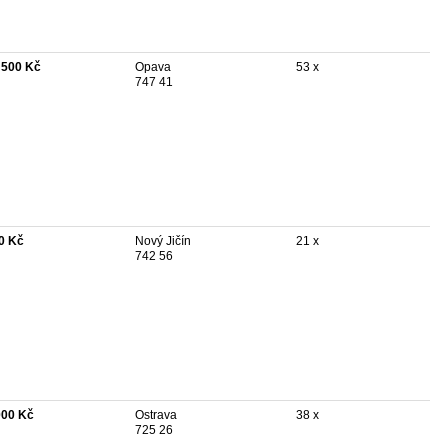
 500 Kč
Opava
53 x
747 41
0 Kč
Nový Jičín
21 x
742 56
000 Kč
Ostrava
38 x
725 26