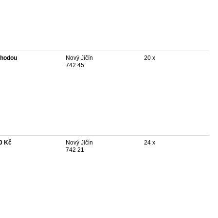
hodou
Nový Jičín
20 x
742 45
0 Kč
Nový Jičín
24 x
742 21