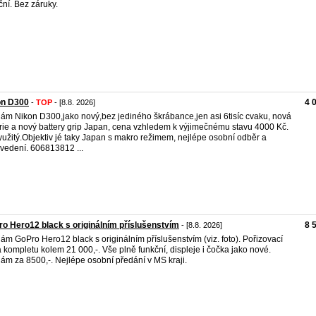
ční. Bez záruky.
on D300
4 
-
TOP
- [8.8. 2026]
ám Nikon D300,jako nový,bez jediného škrábance,jen asi 6tisíc cvaku, nová
rie a nový battery grip Japan, cena vzhledem k výjimečnému stavu 4000 Kč.
užitý.Objektiv jé taky Japan s makro režimem, nejlépe osobní odběr a
vedení. 606813812 ...
o Hero12 black s originálním příslušenstvím
8 
- [8.8. 2026]
ám GoPro Hero12 black s originálním příslušenstvím (viz. foto). Pořizovací
 kompletu kolem 21 000,-. Vše plně funkční, displeje i čočka jako nové.
ám za 8500,-. Nejlépe osobní předání v MS kraji.