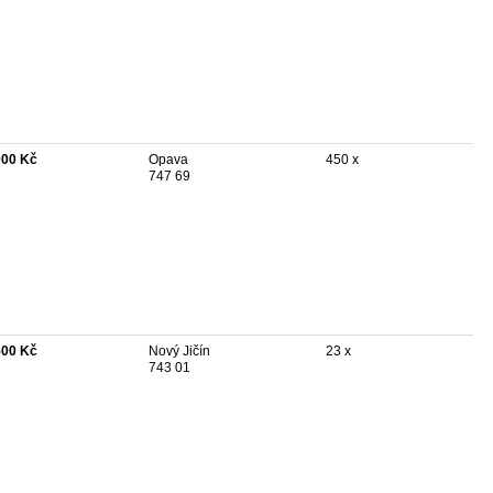
000 Kč
Opava
450 x
747 69
500 Kč
Nový Jičín
23 x
743 01