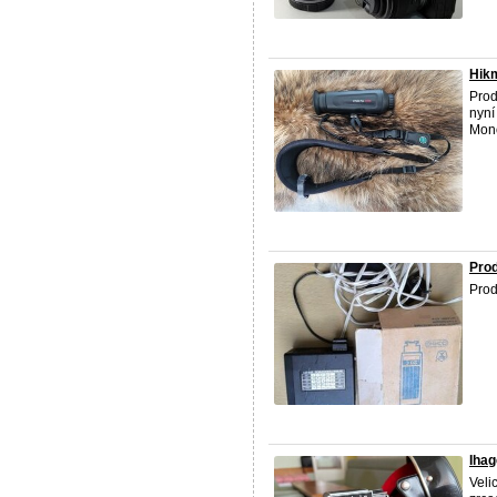
Hik
Prod
nyní
Mono
Prod
Prod
Ihag
Veli