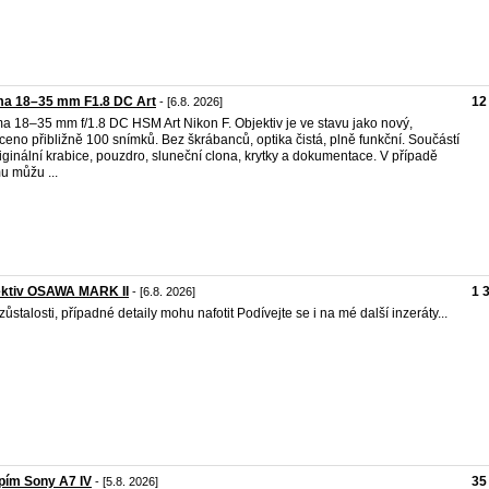
ma 18–35 mm F1.8 DC Art
12
- [6.8. 2026]
a 18–35 mm f/1.8 DC HSM Art Nikon F. Objektiv je ve stavu jako nový,
ceno přibližně 100 snímků. Bez škrábanců, optika čistá, plně funkční. Součástí
riginální krabice, pouzdro, sluneční clona, krytky a dokumentace. V případě
u můžu ...
ektiv OSAWA MARK II
1 
- [6.8. 2026]
zůstalosti, případné detaily mohu nafotit Podívejte se i na mé další inzeráty...
pím Sony A7 IV
35
- [5.8. 2026]