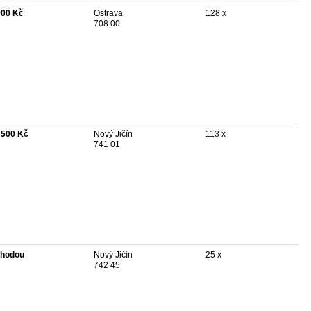
900 Kč
Ostrava
128 x
708 00
 500 Kč
Nový Jičín
113 x
741 01
hodou
Nový Jičín
25 x
742 45