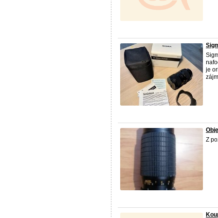
Sig
Sigm
nafo
je o
zájm
Obj
Z po
Kou