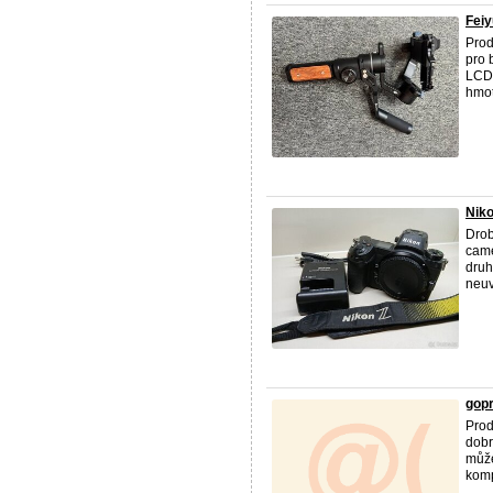
Feiy
Prod
pro 
LCD 
hmotn
Niko
Drob
came
druh
neuv
gop
Prod
dobr
může
komp