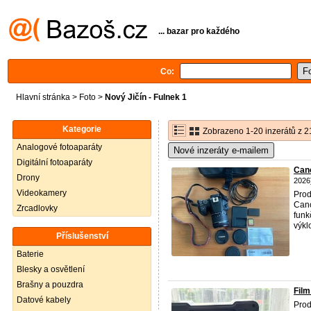
... bazar pro každého
Co:
Hlavní stránka
>
Foto
>
Nový Jičín - Fulnek 1
Kategorie
Zobrazeno 1-20 inzerátů z 2
Analogové fotoaparáty
Nové inzeráty e-mailem
Digitální fotoaparáty
Can
Drony
2026
Videokamery
Prod
Cano
Zrcadlovky
funk
výklo
Příslušenství
Baterie
Blesky a osvětlení
Brašny a pouzdra
Film
Datové kabely
Prod