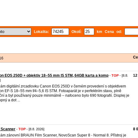
Lokalita:
Okolí:
km Cena od:
Ce
16
on EOS 250D + objektiv 18–55 mm IS STM, 64GB karta a komp
12
-
TOP
- [8.8.
]
ám digitální zrcadlovku Canon EOS 250D v černém provedení s objektivem
n EF-S 18–55 mm f/4–5,6 IS STM. Fotoaparát je v perfektním stavu, plně
ční a byl používaný pouze minimálně – nafoceno bylo 690 fotografií. Displej je
pný a dot ...
 Scanner
8 
-
TOP
- [8.8. 2026]
ám zánovní BRAUN Film Scanner, NovoScan Super 8 - Normal 8. Přístroj je