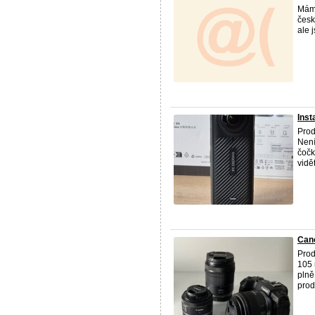
Mám 
česk
ale 
Inst
Prod
Není
čočk
vidět
Cano
Prod
105 
plně
prode