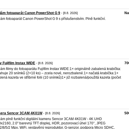
dám fotoaparát Canon PowerShot G 9
Na
- [8.8. 2026]
ám fotoaparát Canon PowerShot G 9 s příslušenstvím. Plně funkční.
y Fujifilm Instax WIDE
70
- [8.8. 2026]
ám filmy do fotoaparátu Fujifilm Instax WIDE: ​1× originálně zabalená krabička:
huje 20 snímků (2×10 ks) – zcela nové, nerozbalené. ​1× načatá krabička: ​1×
lená kazeta ve stříbrné folii (10 snímků) ​1× již rozbalená/použitá kazeta (počet
era Sencor 3CAM 4K01W
50
- [8.8. 2026]
ám plně funkční digitální kameru Sencor 3CAM 4K01W - 4K UHD
x2160, 2.0" barevný TFT displej, HDR, pozorovací úhel 170°, JPEG
2/8/5/2 Mpx, WiFi, vestavěný reproduktor, G-senzor, podpora Micro SDHC,