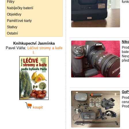
Filtry
funk
Nabíječky baterií
Objektivy
Paměťové karty
Stativy
Ostatní
Nik
Knihkupectví Jasmínka
Prod
Pavel Váňa:
Léčivé stromy a keře
bate
I.
Nevy
před
GoPr
Prod
cena
Prod
koupit