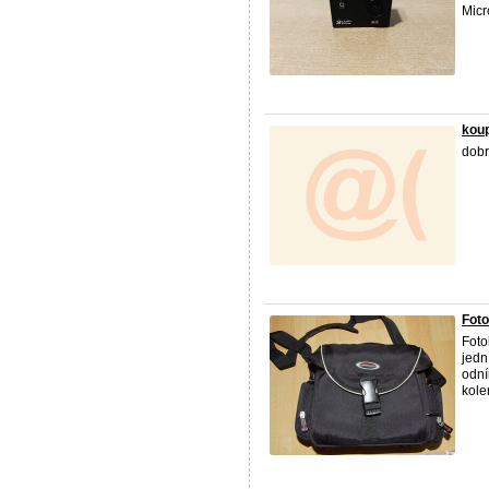
Micr
kou
dobr
Foto
Foto
jedn
odní
kole