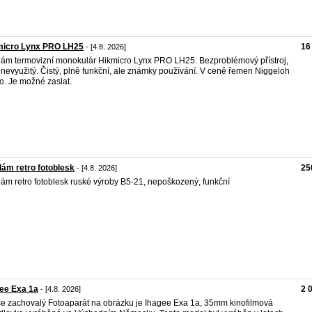
micro Lynx PRO LH25
16
- [4.8. 2026]
ám termovizní monokulár Hikmicro Lynx PRO LH25. Bezproblémový přístroj,
 nevyužitý. Čistý, plně funkční, ale známky používání. V ceně řemen Niggeloh
. Je možné zaslat.
ám retro fotoblesk
25
- [4.8. 2026]
ám retro fotoblesk ruské výroby B5-21, nepoškozený, funkční
ee Exa 1a
2 
- [4.8. 2026]
ce zachovalý Fotoaparát na obrázku je Ihagee Exa 1a, 35mm kinofilmová