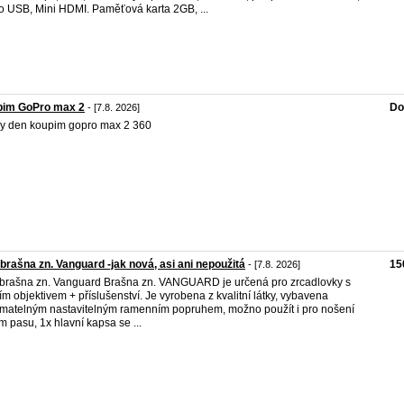
o USB, Mini HDMI. Paměťová karta 2GB, ...
pim GoPro max 2
Do
- [7.8. 2026]
y den koupim gopro max 2 360
brašna zn. Vanguard -jak nová, asi ani nepoužitá
15
- [7.8. 2026]
brašna zn. Vanguard Brašna zn. VANGUARD je určená pro zrcadlovky s
ím objektivem + příslušenství. Je vyrobena z kvalitní látky, vybavena
matelným nastavitelným ramenním popruhem, možno použít i pro nošení
m pasu, 1x hlavní kapsa se ...