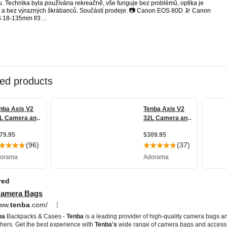
u. Technika byla používána rekreačně, vše funguje bez problémů, optika je
á a bez výrazných škrábanců. Součástí prodeje: 📷 Canon EOS 80D 🔭 Canon
 18-135mm f/3 ...