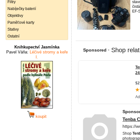
Filtry
stav
čist
Nabíječky baterií
EF-S
Objektivy
Paměťové karty
Stativy
Ostatní
Knihkupectví Jasmínka
Pavel Váňa:
Léčivé stromy a keře
I.
koupit