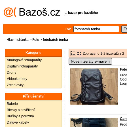
... bazar pro každého
Co:
Hlavní stránka
>
Foto
>
fotobatoh tenba
Kategorie
Zobrazeno 1-2 inzerátů z 2
Analogové fotoaparáty
Nové inzeráty e-mailem
Digitální fotoaparáty
Fot
Drony
Pro
Videokamery
Odol
Loun
Zrcadlovky
Příslušenství
Baterie
Blesky a osvětlení
Brašny a pouzdra
Can
Datové kabely
Prod