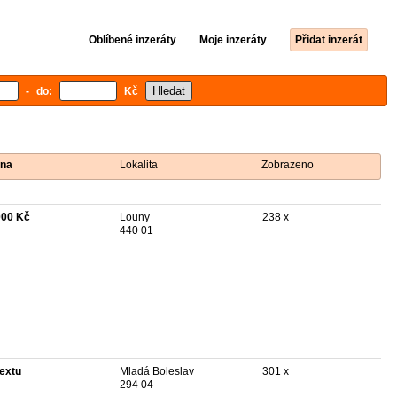
Oblíbené inzeráty
Moje inzeráty
Přidat inzerát
- do:
Kč
na
Lokalita
Zobrazeno
000 Kč
Louny
238 x
440 01
textu
Mladá Boleslav
301 x
294 04