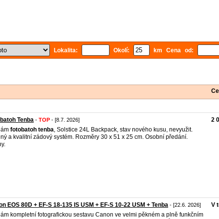
Lokalita:
Okolí:
km Cena od:
Ce
obatoh Tenba
2 
-
TOP
- [8.7. 2026]
dám
fotobatoh
tenba
, Solstice 24L Backpack, stav nového kusu, nevyužit.
ný a kvalitní zádový systém. Rozměry 30 x 51 x 25 cm. Osobní předání.
y.
on EOS 80D + EF-S 18-135 IS USM + EF-S 10-22 USM + Tenba
V 
- [22.6. 2026]
ám kompletní fotografickou sestavu Canon ve velmi pěkném a plně funkčním