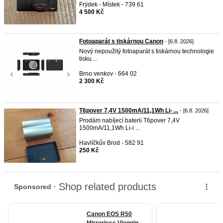
Frýdek - Místek - 739 61
4 500 Kč
Fotoaparát s tiskárnou Canon
- [6.8. 2026]
Nový nepoužitý fotoaparát s tiskárnou technologie
tisku ...
Brno venkov - 664 02
2 300 Kč
T6pover 7,4V 1500mA/11,1Wh Li- ...
- [6.8. 2026]
Prodám nabíjecí baterii T6pover 7,4V
1500mA/11,1Wh Li-i ...
Havlíčkův Brod - 582 91
250 Kč