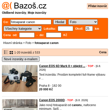
Přidat inzerát
Oblíbené inzeráty
,
Moje inzeráty
Co:
Lokalita:
Okolí:
km
Cena od:
- do:
Kč
Hlavní stránka
>
Foto
>
fotoaparat canon
Cena
1-20 inzerátů z 533
Nové inzeráty e-mailem
Canon EOS 6D Mark II + objekti ...
-
TOP
- [6.8.
2026]
Text inzerátu: Prodám kompletní full-frame výbavu
v ...
Praha 8 - 182 00
20 000 Kč
Canon EOS 2000D
-
TOP
- [6.8. 2026]
Jako nový fotoaparát od
canon
u, nafoceno
minimum. Spíš ...