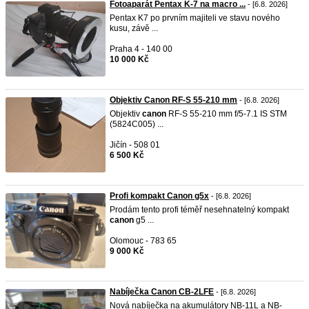
Fotoaparát Pentax K-7 na macro ...
- [6.8. 2026]
Pentax K7 po prvním majiteli ve stavu nového
kusu, závě ...
Praha 4 - 140 00
10 000 Kč
Objektiv Canon RF-S 55-210 mm
- [6.8. 2026]
Objektiv
canon
RF-S 55-210 mm f/5-7.1 IS STM
(5824C005) ...
Jičín - 508 01
6 500 Kč
Profi kompakt Canon g5x
- [6.8. 2026]
Prodám tento profi téměř nesehnatelný kompakt
canon
g5 ...
Olomouc - 783 65
9 000 Kč
Nabíječka Canon CB-2LFE
- [6.8. 2026]
Nová nabíječka na akumulátory NB-11L a NB-