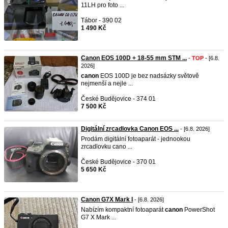
11LH pro foto ...
Tábor - 390 02
1 490 Kč
Canon EOS 100D + 18-55 mm STM ...
-
TOP
- [6.8.
2026]
canon
EOS 100D je bez nadsázky světově
nejmenší a nejle ...
České Budějovice - 374 01
7 500 Kč
Digitální zrcadlovka Canon EOS ...
- [6.8. 2026]
Prodám digitální fotoaparát - jednookou
zrcadlovku cano ...
České Budějovice - 370 01
5 650 Kč
Canon G7X Mark I
- [6.8. 2026]
Nabízím kompaktní fotoaparát
canon
PowerShot
G7 X Mark ...