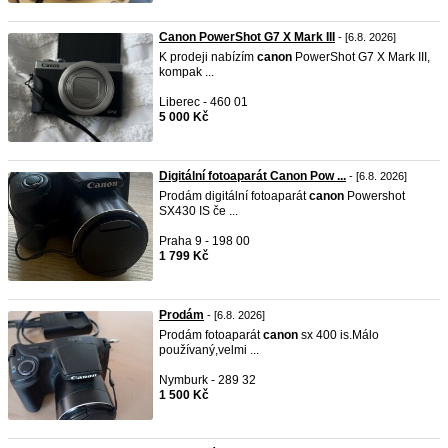
Canon PowerShot G7 X Mark III
- [6.8. 2026]
K prodeji nabízím
canon
PowerShot G7 X Mark III,
kompak ...
Liberec - 460 01
5 000 Kč
Digitální fotoaparát Canon Pow ...
- [6.8. 2026]
Prodám digitální fotoaparát
canon
Powershot
SX430 IS če ...
Praha 9 - 198 00
1 799 Kč
Prodám
- [6.8. 2026]
Prodám fotoaparát
canon
sx 400 is.Málo
používaný,velmi ...
Nymburk - 289 32
1 500 Kč