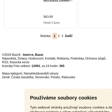
Stránka:
1
2
3
Další
©2026 Bazoš -
Inzerce, Bazar
Nápověda
,
Dotazy
,
Hodnocení
,
Kontakt
,
Reklama
,
Podmínky
,
Ochrana údajů
,
RSS
,
Inzeráty Foto celkem:
12091
, za 24 hodin:
365
Mapa kategorií
,
Nejvyhledávanější výrazy
Země:
Česká republika
,
Slovensko
,
Polsko
,
Rakousko
Používáme soubory cookies
Tyto webové stránky používají soubory cookies a da
sledovací nástroje s cílem vylepšení uživatelského