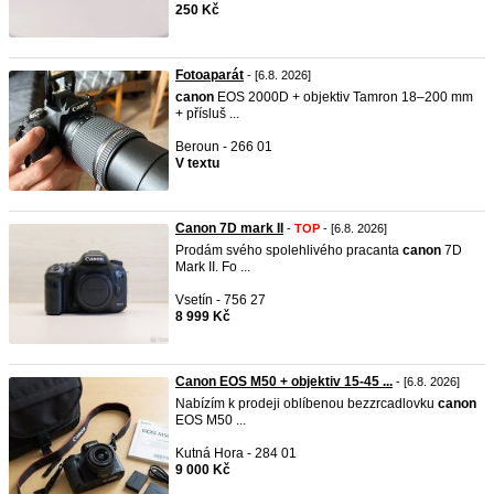
250 Kč
Fotoaparát
- [6.8. 2026]
canon
EOS 2000D + objektiv Tamron 18–200 mm
+ přísluš ...
Beroun - 266 01
V textu
Canon 7D mark II
-
TOP
- [6.8. 2026]
Prodám svého spolehlivého pracanta
canon
7D
Mark II. Fo ...
Vsetín - 756 27
8 999 Kč
Canon EOS M50 + objektiv 15-45 ...
- [6.8. 2026]
Nabízím k prodeji oblíbenou bezzrcadlovku
canon
EOS M50 ...
Kutná Hora - 284 01
9 000 Kč