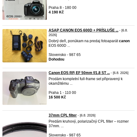
Praha 8 - 180 00
4 190 Kč
ASAP CANON EOS 600D + PRÍSLUŠE ...
- [6.8.
2026]
Dobrý deň, ponúkam na predaj fotoaparát
canon
EOS 600D ...
Slovensko - 987 65
Dohodou
Canon EOS RP, EF 50mm f/1.8 ST ...
- [6.8. 2026]
Prodám kompletní full-frame set připravený k
okamžitému ...
Praha 1 - 110 00
16 500 Kč
37mm CPL filter
- [6.8. 2026]
Predám kruhový, polarizačný CPL filter – rozmer
37mm. ...
Slovensko - 987 65