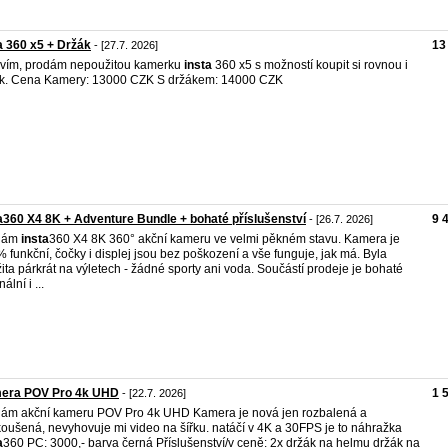
a 360 x5 + Držák
13
- [27.7. 2026]
vím, prodám nepoužitou kamerku
insta
360 x5 s možností koupit si rovnou i
k. Cena Kamery: 13000 CZK S držákem: 14000 CZK
a360 X4 8K + Adventure Bundle + bohaté příslušenství
9 
- [26.7. 2026]
dám
insta
360 X4 8K 360° akční kameru ve velmi pěkném stavu. Kamera je
 funkční, čočky i displej jsou bez poškození a vše funguje, jak má. Byla
ita párkrát na výletech - žádné sporty ani voda. Součástí prodeje je bohaté
nální i ...
era POV Pro 4k UHD
1 
- [22.7. 2026]
ám akční kameru POV Pro 4k UHD Kamera je nová jen rozbalená a
oušená, nevyhovuje mi video na šířku. natáčí v 4K a 30FPS je to náhražka
a
360 PC: 3000,- barva černá Příslušenství/v ceně: 2x držák na helmu držák na