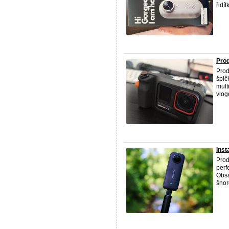
řidí
Prod
Pro
špič
mult
vlog
Inst
Pro
perf
Obsa
šnor