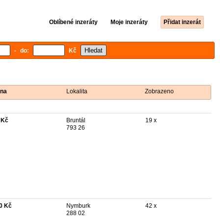
Oblíbené inzeráty
Moje inzeráty
Přidat inzerát
- do:
Kč
na
Lokalita
Zobrazeno
 Kč
Bruntál
19 x
793 26
0 Kč
Nymburk
42 x
288 02