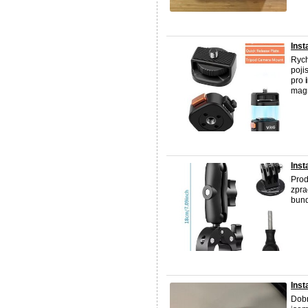
Inst
Rych
poji
pro
magn
Inst
Prod
zpra
bund
Inst
Dobr