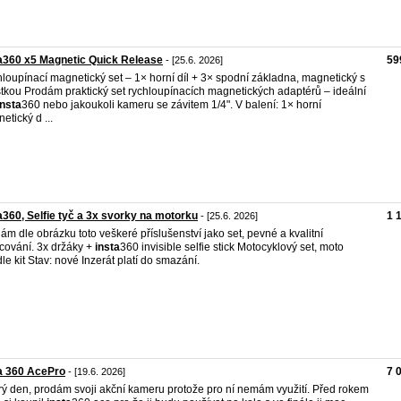
a360 x5 Magnetic Quick Release
59
- [25.6. 2026]
loupínací magnetický set – 1× horní díl + 3× spodní základna, magnetický s
stkou Prodám praktický set rychloupínacích magnetických adaptérů – ideální
insta
360 nebo jakoukoli kameru se závitem 1/4". V balení: 1× horní
etický d ...
a360, Selfie tyč a 3x svorky na motorku
1 
- [25.6. 2026]
ám dle obrázku toto veškeré příslušenství jako set, pevné a kvalitní
cování. 3x držáky +
insta
360 invisible selfie stick Motocyklový set, moto
le kit Stav: nové Inzerát platí do smazání.
a 360 AcePro
7 
- [19.6. 2026]
ý den, prodám svoji akční kameru protože pro ní nemám využití. Před rokem