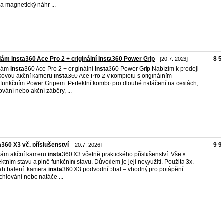
tka magnetický náhr ...
ám Insta360 Ace Pro 2 + originální Insta360 Power Grip
8 
- [20.7. 2026]
dám
insta
360 Ace Pro 2 + originální
insta
360 Power Grip Nabízím k prodeji
kovou akční kameru
insta
360 Ace Pro 2 v kompletu s originálním
ifunkčním Power Gripem. Perfektní kombo pro dlouhé natáčení na cestách,
ování nebo akční záběry, ...
a360 X3 vč. příslušenství
9 
- [20.7. 2026]
dám akční kameru
insta
360 X3 včetně praktického příslušenství. Vše v
ektním stavu a plně funkčním stavu. Důvodem je její nevyužití. Použita 3x.
h balení: kamera
insta
360 X3 podvodní obal – vhodný pro potápění,
chlování nebo natáče ...