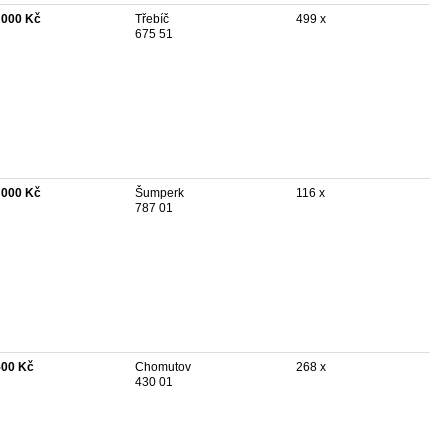
 000 Kč
Třebíč
499 x
675 51
 000 Kč
Šumperk
116 x
787 01
500 Kč
Chomutov
268 x
430 01