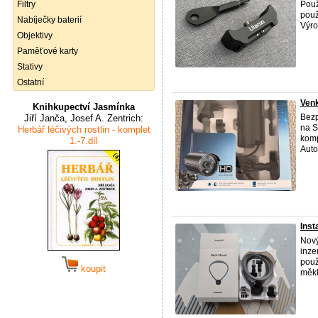
Filtry
Použ
použ
Nabíječky baterií
Výro
Objektivy
Paměťové karty
Stativy
Ostatní
Venk
Knihkupectví Jasmínka
Bezp
Jiří Janča, Josef A. Zentrich:
na S
Herbář léčivých rostlin - komplet
komp
1.-7.díl
Auto
Ins
Nový
inze
použ
koupit
měkk