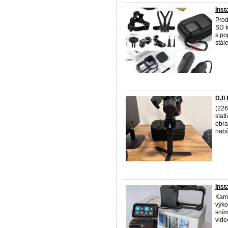
Inst
Pro
SD k
s po
stále
DJI
(226
stat
obra
nabíj
Ins
Kame
výko
sním
video