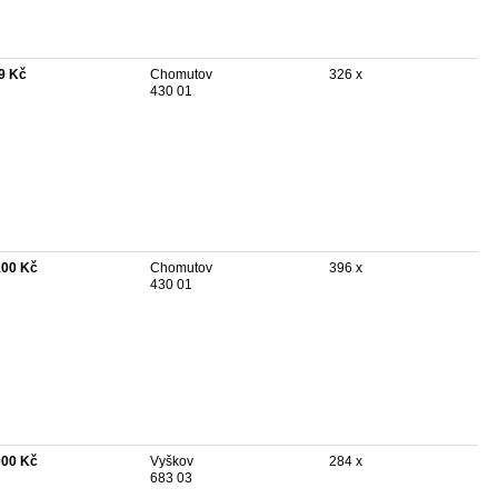
9 Kč
Chomutov
326 x
430 01
100 Kč
Chomutov
396 x
430 01
000 Kč
Vyškov
284 x
683 03