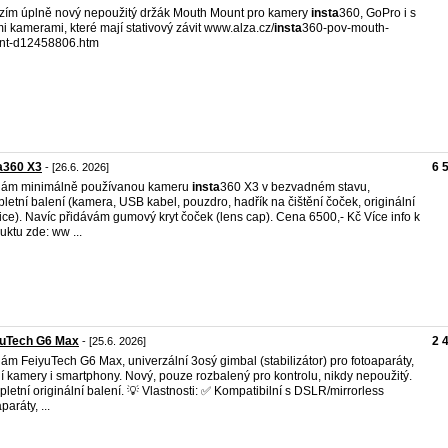
zím úplně nový nepoužitý držák Mouth Mount pro kamery
insta
360, GoPro i s
mi kamerami, které mají stativový závit www.alza.cz/
insta
360-pov-mouth-
nt-d12458806.htm
a360 X3
6 
- [26.6. 2026]
dám minimálně používanou kameru
insta
360 X3 v bezvadném stavu,
letní balení (kamera, USB kabel, pouzdro, hadřík na čištění čoček, originální
ice). Navíc přidávám gumový kryt čoček (lens cap). Cena 6500,- Kč Více info k
uktu zde: ww ...
yuTech G6 Max
2 
- [25.6. 2026]
ám FeiyuTech G6 Max, univerzální 3osý gimbal (stabilizátor) pro fotoaparáty,
í kamery i smartphony. Nový, pouze rozbalený pro kontrolu, nikdy nepoužitý.
letní originální balení. 💡 Vlastnosti: ✅ Kompatibilní s DSLR/mirrorless
paráty, ...