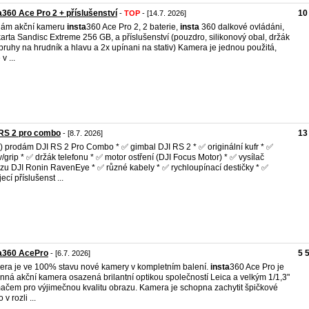
a360 Ace Pro 2 + příslušenství
10
-
TOP
- [14.7. 2026]
dám akční kameru
insta
360 Ace Pro 2, 2 baterie,
insta
360 dalkové ovládáni,
arta Sandisc Extreme 256 GB, a příslušenství (pouzdro, silikonový obal, držák
pruhy na hrudník a hlavu a 2x upínani na stativ) Kamera je jednou použitá,
 v ...
 RS 2 pro combo
13
- [8.7. 2026]
) prodám DJI RS 2 Pro Combo * ✅ gimbal DJI RS 2 * ✅ originální kufr * ✅
iv/grip * ✅ držák telefonu * ✅ motor ostření (DJI Focus Motor) * ✅ vysílač
zu DJI Ronin RavenEye * ✅ různé kabely * ✅ rychloupínací destičky * ✅
ecí příslušenst ...
ta360 AcePro
5 
- [6.7. 2026]
ra je ve 100% stavu nové kamery v kompletním balení.
insta
360 Ace Pro je
nná akční kamera osazená brilantní optikou společností Leica a velkým 1/1,3"
ačem pro výjimečnou kvalitu obrazu. Kamera je schopna zachytit špičkové
 v rozli ...