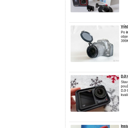
Výkl
Po
i
obje
399K
DJI
Stav
použ
DJI 
kvali
Ins