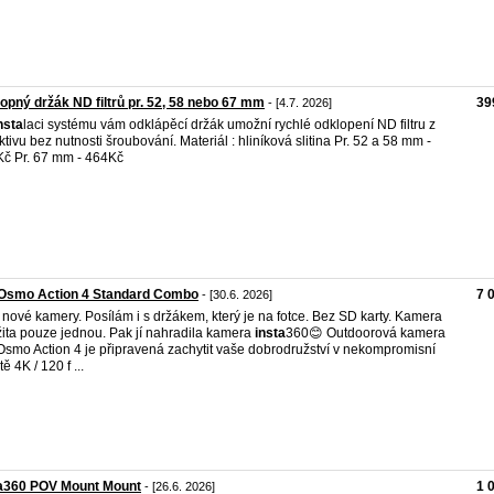
opný držák ND filtrů pr. 52, 58 nebo 67 mm
39
- [4.7. 2026]
nsta
laci systému vám odklápěcí držák umožní rychlé odklopení ND filtru z
ktivu bez nutnosti šroubování. Materiál : hliníková slitina Pr. 52 a 58 mm -
č Pr. 67 mm - 464Kč
 Osmo Action 4 Standard Combo
7 
- [30.6. 2026]
 nové kamery. Posílám i s držákem, který je na fotce. Bez SD karty. Kamera
ita pouze jednou. Pak jí nahradila kamera
insta
360😊 Outdoorová kamera
Osmo Action 4 je připravená zachytit vaše dobrodružství v nekompromisní
tě 4K / 120 f ...
ta360 POV Mount Mount
1 
- [26.6. 2026]