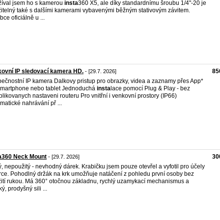
íval jsem ho s kamerou
insta
360 X5, ale díky standardnímu šroubu 1/4"-20 je
itelný také s dalšími kamerami vybavenými běžným stativovým závitem.
bce oficiálně u ...
ovní IP sledovací kamera HD.
85
- [29.7. 2026]
ečnostní IP kamera Dalkovy pristup pro obrazky, videa a zaznamy přes App*
martphone nebo tablet Jednoduchá
insta
lace pomocí Plug & Play - bez
likovanych nastaveni routeru Pro vnitřní i venkovní prostory (IP66)
matické nahrávání př ...
ta360 Neck Mount
30
- [29.7. 2026]
, nepoužitý - nevhodný dárek. Krabičku jsem pouze otevřel a vyfotil pro účely
rce. Pohodlný držák na krk umožňuje natáčení z pohledu první osoby bez
ití rukou. Má 360° otočnou základnu, rychlý uzamykací mechanismus a
ý, prodyšný sili ...