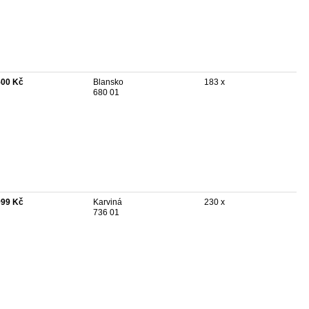
500 Kč
Blansko
183 x
680 01
999 Kč
Karviná
230 x
736 01