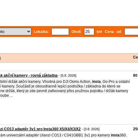
Lokalita:
Okolí:
km Cena od:
Ce
1
k akční kamery - rovná základna
80
- [5.8. 2026]
ibilní držák akční kamery. Vhodná pro DJI Osmo Action,
insta
, Go-Pro a ostatní
í kamery. Součástí je oboustranně lepící podložka / základna do které se
ne držák, který je zde pevně zafixovaný přes pružnou pojistku / držák kamery
roube ...
zi CO13 adaptér 3v1 pro Insta360 X5/X4/X3/X2
25
- [3.8. 2026]
ám univerzální adaptér Ulanzi CO13 / C041GBB1 3v1 pro kamery
insta
360.