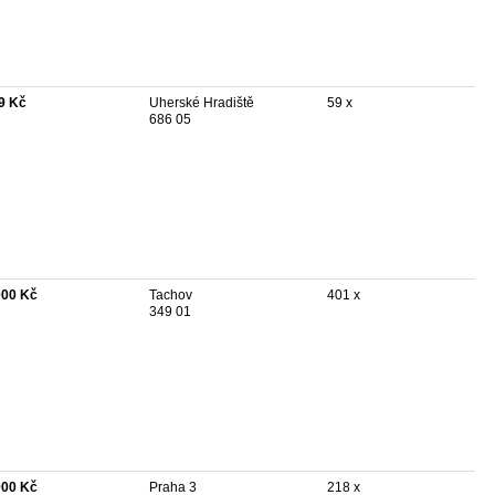
9 Kč
Uherské Hradiště
59 x
686 05
000 Kč
Tachov
401 x
349 01
000 Kč
Praha 3
218 x