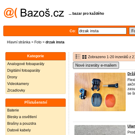
... bazar pro každého
Co:
Hlavní stránka
>
Foto
>
drzak insta
Kategorie
Zobrazeno 1-20 inzerátů z 2
Analogové fotoaparáty
Nové inzeráty e-mailem
Digitální fotoaparáty
Držá
Drony
Flex
Videokamery
akčn
zasu
Zrcadlovky
se š
Příslušenství
Baterie
Blesky a osvětlení
Brašny a pouzdra
Ulan
Datové kabely
Prod