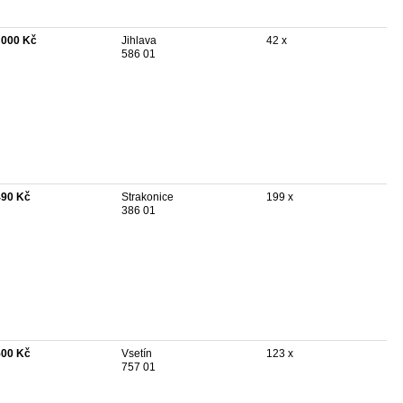
 000 Kč
Jihlava
42 x
586 01
490 Kč
Strakonice
199 x
386 01
500 Kč
Vsetín
123 x
757 01