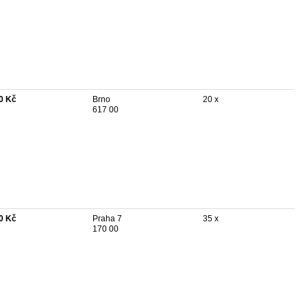
0 Kč
Brno
20 x
617 00
0 Kč
Praha 7
35 x
170 00