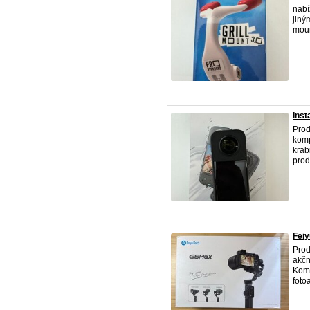
nabí
jiný
mou
Inst
Pro
komp
krab
prod
Fei
Prod
akčn
Komp
fotoa