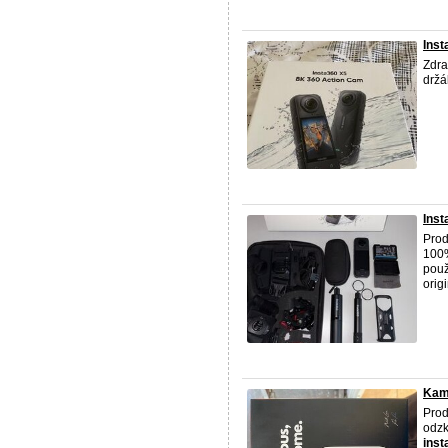
Inst
Zdra
držá
Inst
Pro
100%
použ
origi
Kam
Prod
odzk
inst