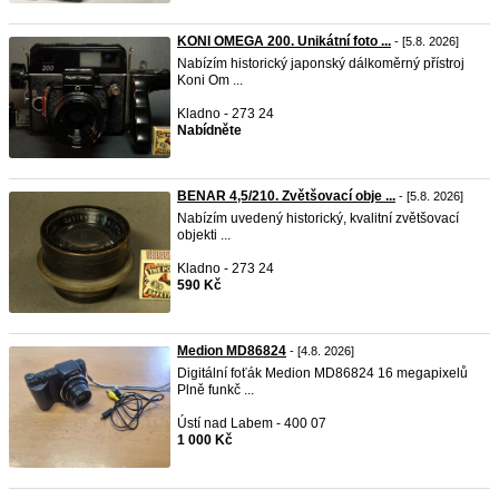
KONI OMEGA 200. Unikátní foto ...
- [5.8. 2026]
Nabízím historický japonský dálkoměrný přístroj
Koni Om ...
Kladno - 273 24
Nabídněte
BENAR 4,5/210. Zvětšovací obje ...
- [5.8. 2026]
Nabízím uvedený historický, kvalitní zvětšovací
objekti ...
Kladno - 273 24
590 Kč
Medion MD86824
- [4.8. 2026]
Digitální foťák Medion MD86824 16 megapixelů
Plně funkč ...
Ústí nad Labem - 400 07
1 000 Kč