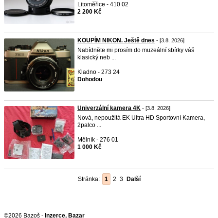
Litoměřice - 410 02
2 200 Kč
KOUPÍM NIKON. Ještě dnes
- [3.8. 2026]
Nabídněte mi prosím do muzeální sbírky váš
klasický neb ...
Kladno - 273 24
Dohodou
Univerzální kamera 4K
- [3.8. 2026]
Nová, nepoužitá EK Ultra HD Sportovní Kamera,
2palco ...
Mělník - 276 01
1 000 Kč
Stránka:
1
2
3
Další
©2026 Bazoš -
Inzerce, Bazar