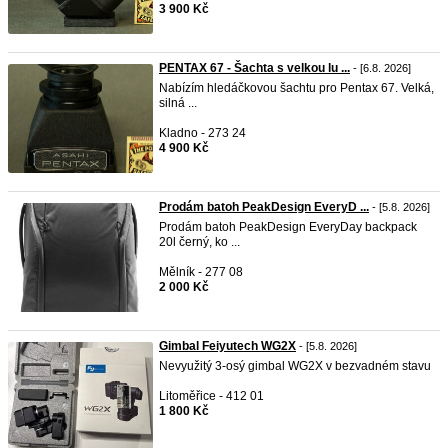
3 900 Kč
PENTAX 67 - Šachta s velkou lu ...
- [6.8. 2026]
Nabízím hledáčkovou šachtu pro Pentax 67. Velká,
silná ...
Kladno - 273 24
4 900 Kč
Prodám batoh PeakDesign EveryD ...
- [5.8. 2026]
Prodám batoh PeakDesign EveryDay backpack
20l černý, ko ...
Mělník - 277 08
2 000 Kč
Gimbal Feiyutech WG2X
- [5.8. 2026]
Nevyužitý 3-osý gimbal WG2X v bezvadném stavu
Litoměřice - 412 01
1 800 Kč