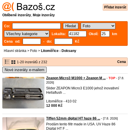
Přidat inzerát
Oblíbené inzeráty
,
Moje inzeráty
Co:
Lokalita:
Okolí:
km
Cena od:
- do:
Kč
Hlavní stránka
>
Foto
>
Litoměřice - Doksany
Cena
1-20 inzerátů z 232
Nové inzeráty e-mailem
Zeapon Micro3 M1000 + Zeapon M ...
-
TOP
- [7.8.
2026]
Slider ZEAPON Micro3 E1000 jehož inovativní
Hellaflush ...
Litoměřice - 410 02
12 000 Kč
Tiffen 52mm digital HT haze 86 ...
- [7.8. 2026]
Prodám tento filtr made in USA. UV Haze 86
Digital HT F ...