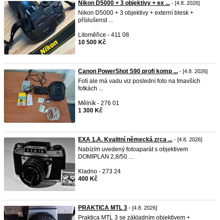
Nikon D5000 + 3 objektivy + ex ...
- [4.8. 2026]
Nikon D5000 + 3 objektivy + externí blesk +
příslušenst ...
Litoměřice - 411 08
10 500 Kč
Canon PowerShot S90 profi komp ...
- [4.8. 2026]
Fotí ale má vadu viz poslední foto na tmavších
fotkách ...
Mělník - 276 01
1 300 Kč
EXA 1.A. Kvalitní německá zrca ...
- [4.8. 2026]
Nabízím uvedený fotoaparát s objektivem
DOMIPLAN 2,8/50 ...
Kladno - 273 24
400 Kč
PRAKTICA MTL 3
- [4.8. 2026]
Praktica MTL 3 se základním objektivem +