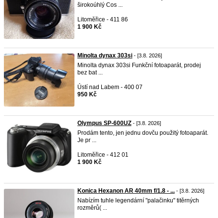
širokoúhlý Cos ...
Litoměřice - 411 86
1 900 Kč
Minolta dynax 303si
- [3.8. 2026]
Minolta dynax 303si Funkční fotoaparát, prodej
bez bat ...
Ústí nad Labem - 400 07
950 Kč
Olympus SP-600UZ
- [3.8. 2026]
Prodám tento, jen jednu dovču použitý fotoaparát.
Je pr ...
Litoměřice - 412 01
1 900 Kč
Konica Hexanon AR 40mm f/1.8 - ...
- [3.8. 2026]
Nabízím tuhle legendární "palačinku" titěrných
rozměrů( ...