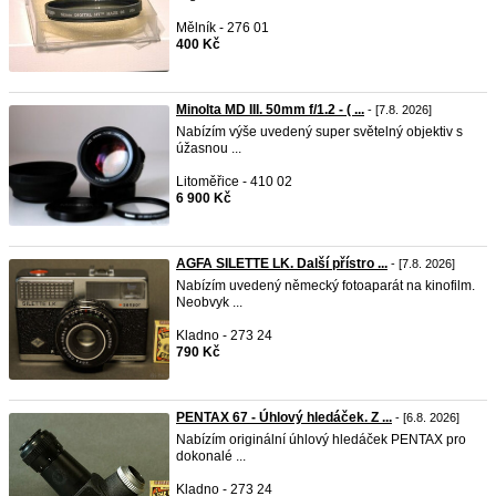
Mělník - 276 01
400 Kč
Minolta MD III. 50mm f/1.2 - ( ...
- [7.8. 2026]
Nabízím výše uvedený super světelný objektiv s
úžasnou ...
Litoměřice - 410 02
6 900 Kč
AGFA SILETTE LK. Další přístro ...
- [7.8. 2026]
Nabízím uvedený německý fotoaparát na kinofilm.
Neobvyk ...
Kladno - 273 24
790 Kč
PENTAX 67 - Úhlový hledáček. Z ...
- [6.8. 2026]
Nabízím originální úhlový hledáček PENTAX pro
dokonalé ...
Kladno - 273 24