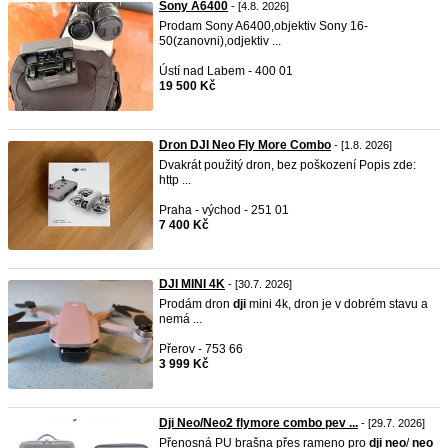
Sony A6400
- [4.8. 2026]
Prodam Sony A6400,objektiv Sony 16-
50(zanovni),odjektiv ...
Ústí nad Labem - 400 01
19 500 Kč
Dron DJI Neo Fly More Combo
- [1.8. 2026]
Dvakrát použitý dron, bez poškození Popis zde:
http ...
Praha - východ - 251 01
7 400 Kč
DJI MINI 4K
- [30.7. 2026]
Prodám dron
dji
mini 4k, dron je v dobrém stavu a
nemá ...
Přerov - 753 66
3 999 Kč
Dji Neo/Neo2 flymore combo pev ...
- [29.7. 2026]
Přenosná PU brašna přes rameno pro
dji
neo
/
neo