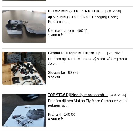
DJI Mic Mini (2 TX + 1 RX + Ch ...
- [7.8. 2026]
dji
Mic Mini (2 TX + 1 RX + Charging Case)
Prodám zc ...
Ústí nad Labem - 400 11
1 400 Kč
Gimbal DJI Ronin M + kufor + p ...
- [6.8. 2026]
Predám
dji
Ronin M - 3 osový stabilizátor/gimbal.
Je v ...
Slovensko - 987 65
V textu
TOP STAV Dji Neo fly more comb ...
- [4.8. 2026]
Prodám
dji
neo
Motion Fly More Combo ve velmi
pěkném st ...
Praha 4 - 140 00
4 500 Kč