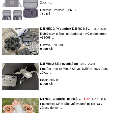
2, ochr ...
Uherské Hradiště - 686 01
750 Kč
DJI NEO 2 fly combo+ DJI RC-N3 ...
- [26.7. 2026]
Dobrý stav, plánuji upgrade na nový model dronu.
+38068 ...
Ostrava - 700 30
9 000 Kč
DJI Mini 2 SE s ovladačem
- [25.7. 2026]
Prodám dron
dji
Mini 2 SE ve skvělém stavu a bez
závad. ...
Písek - 397 01
6 000 Kč
Dji Neo - 3 baterie, nabíječ, ...
-
TOP
- [22.7. 2026]
Poznámka: Mám zánovní ovladač
dji
Rc-N3 v
záruce do kon ...