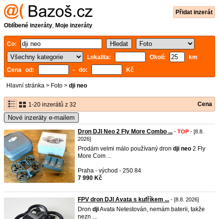
Přidat inzerát
Oblíbené inzeráty
,
Moje inzeráty
Co:
Lokalita:
Okolí:
km
Cena od:
- do:
Kč
Hlavní stránka
>
Foto
>
dji neo
Cena
1-20 inzerátů z 32
Nové inzeráty e-mailem
Dron DJI Neo 2 Fly More Combo ...
-
TOP
- [8.8.
2026]
Prodám velmi málo používaný dron
dji
neo
2 Fly
More Com ...
Praha - východ - 250 84
7 990 Kč
FPV dron DJI Avata s kufříkem ...
- [8.8. 2026]
Dron
dji
Avata Netestován, nemám baterii, takže
nezn ...