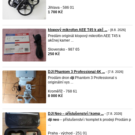
Jihlava - 586 01
1 700 Kč
klopový mikrofon AEE T45 k akč ...
- [8.8. 2026]
Predám originál klopový mikrofón AEE T45 k
akčnej kamer ...
Slovensko - 987 65
250 Kč
DJI Phantom 3 Professional 4K ...
- [7.8. 2026]
Prodám dron
dji
Phantom 3 Professional s
originální vys ...
Kroměříž - 768 61
8 000 Kč
DJI Neo – příslušenství / komp ...
- [7.8. 2026]
dji
neo
– příslušenství / komplet k prodeji Prodám p
...
Praha - východ - 251 01