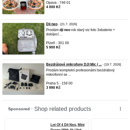
Opava - 746 01
4 000 Kč
Dji neo
- [21.7. 2026]
Prodám
dji
neo
rok starý viz foto 3xbaterie +
dobíjecí ...
Plzeň - 301 00
5 900 Kč
Bezdrátové mikrofony DJI Mic ( ...
- [19.7. 2026]
Prodám kompletní profesionální bezdrátový
mikrofonní se ...
Praha 5 - 158 00
3 990 Kč