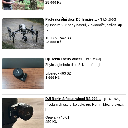
29 000 Kč
Profesionální dron DJI Inspire ...
- [29.6. 2026]
dji
Inspire 2, 2 sady baterií, 2 ovladače, ostření
dji
...
Trutnov - 542 33
34 000 Kč
Dji Ronin Focus Wheel
- [19.6. 2026]
Zbylo z gimbalu dji rs2. Nepotřebuji.
Liberec - 463 62
1 000 Kč
DJI Ronin-S focus wheel RS-001 ...
- [15.6. 2026]
Prodám
dji
ostřicí kolečko pro Ronin. Možné využít
p ...
Opava - 746 01
450 Kč