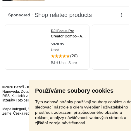
©2026 Bazoš -
Inzerce, Bazar
Používáme soubory cookies
Nápověda
,
Dotazy
,
Hodnocení
,
Kontakt
,
Reklama
,
Podmínky
,
Ochrana údajů
,
RSS
,
Inzeráty Foto celkem:
11928
, za 24 hodin:
498
Tyto webové stránky používají soubory cookies a da
sledovací nástroje s cílem vylepšení uživatelského
Mapa kategorií
,
Nejvyhledávanější výrazy
prostředí, zobrazení přizpůsobeného obsahu a
Země:
Česká republika
,
Slovensko
,
Polsko
,
Rakousko
reklam, analýzy návštěvnosti webových stránek a
zjištění zdroje návštěvnosti.