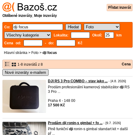
Přidat inzerát
Oblíbené inzeráty
,
Moje inzeráty
Co:
Lokalita:
Okolí:
km
Cena od:
- do:
Kč
Hlavní stránka
>
Foto
>
dji focus
Cena
1-8 inzerátů z 8
Nové inzeráty e-mailem
DJI RS 3 Pro COMBO – stav jako ...
- [4.8. 2026]
Prodám profesionální kamerový stabilizátor
dji
RS
3 Pro ...
Praha 4 - 148 00
17 500 Kč
Prodám dji ronin-s gimbal + fo ...
- [9.7. 2026]
Plně funkční
dji
ronin-s gimbal standart kit + další
př ...