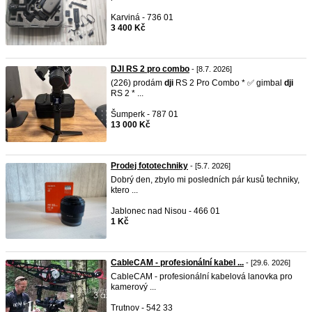
Karviná - 736 01
3 400 Kč
DJI RS 2 pro combo
- [8.7. 2026]
(226) prodám
dji
RS 2 Pro Combo * ✅ gimbal
dji
RS 2 * ...
Šumperk - 787 01
13 000 Kč
Prodej fototechniky
- [5.7. 2026]
Dobrý den, zbylo mi posledních pár kusů techniky,
ktero ...
Jablonec nad Nisou - 466 01
1 Kč
CableCAM - profesionální kabel ...
- [29.6. 2026]
CableCAM - profesionální kabelová lanovka pro
kamerový ...
Trutnov - 542 33