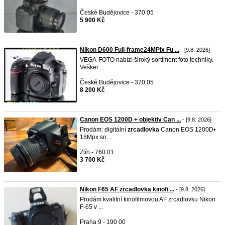
České Budějovice - 370 05
5 900 Kč
Nikon D600 Full-frame24MPix Fu ...
- [9.8. 2026]
VEGA-FOTO nabízí široký sortiment foto techniky.
Vešker ...
České Budějovice - 370 05
8 200 Kč
Canon EOS 1200D + objektiv Can ...
- [9.8. 2026]
Prodám: digitální
zrcadlovka
Canon EOS 1200D•
18Mpx sn ...
Zlín - 760 01
3 700 Kč
Nikon F65 AF zrcadlovka kinofi ...
- [9.8. 2026]
Prodám kvalitní kinofilmovou AF zrcadlovku Nikon
F-65 v ...
Praha 9 - 190 00