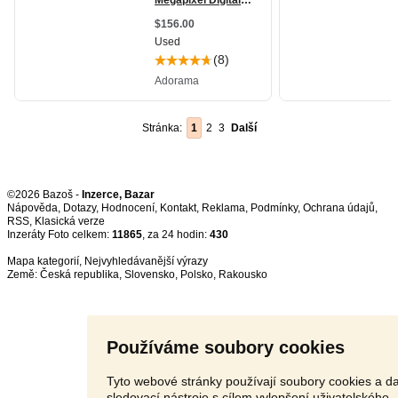
Stránka:
1
2
3
Další
©2026 Bazoš -
Inzerce, Bazar
Nápověda
,
Dotazy
,
Hodnocení
,
Kontakt
,
Reklama
,
Podmínky
,
Ochrana údajů
,
RSS
,
Inzeráty Foto celkem:
11865
, za 24 hodin:
430
Mapa kategorií
,
Nejvyhledávanější výrazy
Země:
Česká republika
,
Slovensko
,
Polsko
,
Rakousko
Používáme soubory cookies
Tyto webové stránky používají soubory cookies a da
sledovací nástroje s cílem vylepšení uživatelského