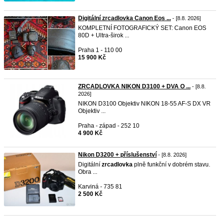
Digitální zrcadlovka Canon Eos ...
- [8.8. 2026]
KOMPLETNÍ FOTOGRAFICKÝ SET: Canon EOS
80D + Ultra-širok ...
Praha 1 - 110 00
15 900 Kč
ZRCADLOVKA NIKON D3100 + DVA O ...
- [8.8.
2026]
NIKON D3100 Objektiv NIKON 18-55 AF-S DX VR
Objektiv ...
Praha - západ - 252 10
4 900 Kč
Nikon D3200 + příslušenství
- [8.8. 2026]
Digitální
zrcadlovka
plně funkční v dobrém stavu.
Obra ...
Karviná - 735 81
2 500 Kč