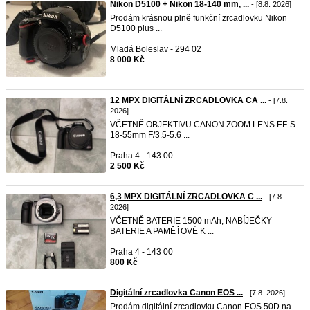
Nikon D5100 + Nikon 18-140 mm, ...
- [8.8. 2026]
Prodám krásnou plně funkční zrcadlovku Nikon
D5100 plus ...
Mladá Boleslav - 294 02
8 000 Kč
12 MPX DIGITÁLNÍ ZRCADLOVKA CA ...
- [7.8.
2026]
VČETNĚ OBJEKTIVU CANON ZOOM LENS EF-S
18-55mm F/3.5-5.6 ...
Praha 4 - 143 00
2 500 Kč
6,3 MPX DIGITÁLNÍ ZRCADLOVKA C ...
- [7.8.
2026]
VČETNĚ BATERIE 1500 mAh, NABÍJEČKY
BATERIE A PAMĚŤOVÉ K ...
Praha 4 - 143 00
800 Kč
Digitální zrcadlovka Canon EOS ...
- [7.8. 2026]
Prodám digitální zrcadlovku Canon EOS 50D na