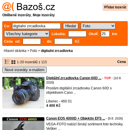
Přidat inzerát
Oblíbené inzeráty
,
Moje inzeráty
Co:
Lokalita:
Okolí:
km
Cena od:
- do:
Kč
Hlavní stránka
>
Foto
>
digitalni zrcadlovka
Cena
1-20 inzerátů z 115
Nové inzeráty e-mailem
Digitální zrcadlovka Canon 60D ...
-
TOP
- [10.8.
2026]
Prodám digitální zrcadlovku Canon 60D s
objektivem Cano ...
Liberec - 460 01
4 400 Kč
Canon EOS 4000D + Objektiv EFS ...
- [9.8. 2026]
VEGA-FOTO nabízí široký sortiment foto techniky.
Vešker ...