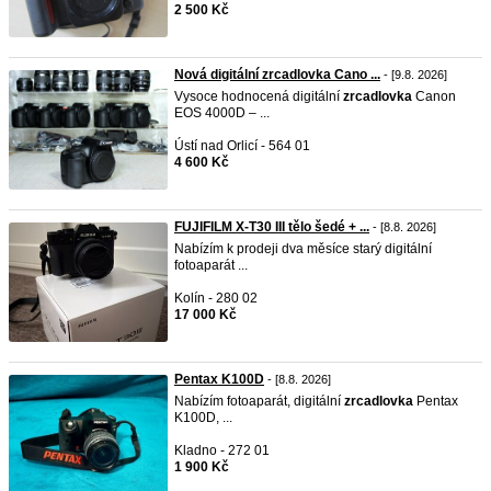
2 500 Kč
Nová digitální zrcadlovka Cano ...
- [9.8. 2026]
Vysoce hodnocená digitální
zrcadlovka
Canon
EOS 4000D – ...
Ústí nad Orlicí - 564 01
4 600 Kč
FUJIFILM X-T30 III tělo šedé + ...
- [8.8. 2026]
Nabízím k prodeji dva měsíce starý digitální
fotoaparát ...
Kolín - 280 02
17 000 Kč
Pentax K100D
- [8.8. 2026]
Nabízím fotoaparát, digitální
zrcadlovka
Pentax
K100D, ...
Kladno - 272 01
1 900 Kč