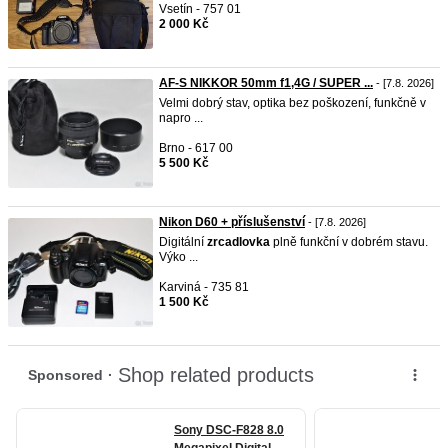
Vsetín - 757 01
2 000 Kč
AF-S NIKKOR 50mm f1,4G / SUPER ...
- [7.8. 2026]
Velmi dobrý stav, optika bez poškození, funkčně v
napro ...
Brno - 617 00
5 500 Kč
Nikon D60 + příslušenství
- [7.8. 2026]
Digitální
zrcadlovka
plně funkční v dobrém stavu.
Výko ...
Karviná - 735 81
1 500 Kč