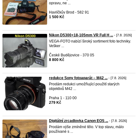
opravu, ne ...
Havlíčkův Brod - 582 91
1 500 Kč
Nikon D5300+18-105mm VR Full H ...
- [7.8. 2026]
VEGA-FOTO nabízí široký sortiment foto techniky.
Vešker ...
České Budějovice - 370 05
8 800 Kč
redukce Sony fotoaparát – M42 ...
- [7.8. 2026]
Prodám redukci umožňující použití starých
objektivů M42 ...
Praha 1 - 110 00
279 Kč
Digitální zrcadlovka Canon EOS ...
- [7.8. 2026]
Prodám výše zmíněné tělo. V top stavu, málo
používané s ...