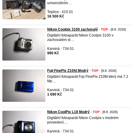
univerzálním ...
Teplice - 415 01
16 500 Kč
Nikon Coolpix 3100 zachovalý
-
TOP
- [8.8. 2026]
Digitální fotoaparát Nikon Coolpix 3100 v
zachovalém st ...
Karviná - 734 01
990 Kč
Fuji FinePix Z10fd Modrý
-
TOP
- [8.8. 2026]
Digitální fotoaparát Fuji FinePix Z10fd který má 7.2
Mp ...
Karviná - 734 01
1 690 Kč
Nikon CoolPix L18 Modrý
-
TOP
- [8.8. 2026]
Digitální fotoaparát Nikon Coolpix v modrém
provedení, ...
Karviná - 734 01