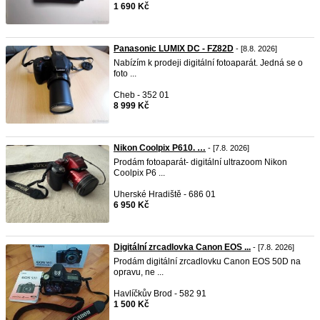
1 690 Kč
Panasonic LUMIX DC - FZ82D
- [8.8. 2026]
Nabízím k prodeji digitální fotoaparát. Jedná se o
foto ...
Cheb - 352 01
8 999 Kč
Nikon Coolpix P610. …
- [7.8. 2026]
Prodám fotoaparát- digitální ultrazoom Nikon
Coolpix P6 ...
Uherské Hradiště - 686 01
6 950 Kč
Digitální zrcadlovka Canon EOS ...
- [7.8. 2026]
Prodám digitální zrcadlovku Canon EOS 50D na
opravu, ne ...
Havlíčkův Brod - 582 91
1 500 Kč