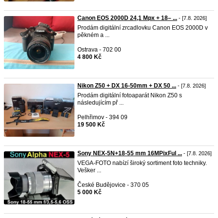
Canon EOS 2000D 24,1 Mpx + 18– ...
- [7.8. 2026]
Prodám digitální zrcadlovku Canon EOS 2000D v
pěkném a ...
Ostrava - 702 00
4 800 Kč
Nikon Z50 + DX 16-50mm + DX 50 ...
- [7.8. 2026]
Prodám digitální fotoaparát Nikon Z50 s
následujícím př ...
Pelhřimov - 394 09
19 500 Kč
Sony NEX-5N+18-55 mm 16MPixFul ...
- [7.8. 2026]
VEGA-FOTO nabízí široký sortiment foto techniky.
Vešker ...
České Budějovice - 370 05
5 000 Kč