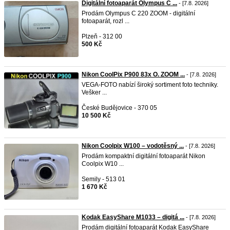
Digitální fotoaparát Olympus C ...
- [7.8. 2026]
Prodám Olympus C 220 ZOOM - digitální
fotoaparát, rozl ...
Plzeň - 312 00
500 Kč
Nikon CoolPix P900 83x O. ZOOM ...
- [7.8. 2026]
VEGA-FOTO nabízí široký sortiment foto techniky.
Vešker ...
České Budějovice - 370 05
10 500 Kč
Nikon Coolpix W100 – vodotěsný ...
- [7.8. 2026]
Prodám kompaktní digitální fotoaparát Nikon
Coolpix W10 ...
Semily - 513 01
1 670 Kč
Kodak EasyShare M1033 – digitá ...
- [7.8. 2026]
Prodám digitální fotoaparát Kodak EasyShare