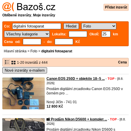
Přidat inzerát
Oblíbené inzeráty
,
Moje inzeráty
Co:
Lokalita:
Okolí:
km
Cena od:
- do:
Kč
Hlavní stránka
>
Foto
>
digitalni fotoaparat
Cena
1-20 inzerátů z 444
Nové inzeráty e-mailem
Canon EOS 250D + objektiv 18–5 ...
-
TOP
- [8.8.
2026]
Prodám digitální zrcadlovku Canon EOS 250D v
černém pro ...
Nový Jičín - 741 01
12 800 Kč
📸 Prodám Nikon D5600 + komplet ...
-
TOP
- [8.8.
2026]
Prodám digitální zrcadlovku Nikon D5600 s