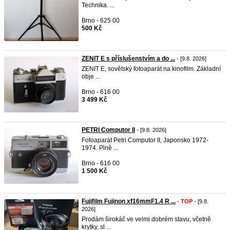
Technika. ...
Brno - 625 00
500 Kč
ZENIT E s příslušenstvím a do ...
- [9.8. 2026]
ZENIT E, sovětský fotoaparát na kinofilm. Základní
obje ...
Brno - 616 00
3 499 Kč
PETRI Computor II
- [9.8. 2026]
Fotoaparát Petri Computor II, Japonsko 1972-
1974. Plně ...
Brno - 616 00
1 500 Kč
Fujifilm Fujinon xf16mmF1.4 R ...
-
TOP
- [9.8.
2026]
Prodám širokáč ve velmi dobrém stavu, včetně
krytky, sl ...