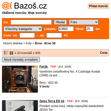
Přidat inzerát
Oblíbené inzeráty
,
Moje inzeráty
Co:
Lokalita:
Okolí:
km
Cena od:
- do:
Kč
Hlavní stránka
>
Foto
>
Brno - Brno 38
Cena
1-20 inzerátů z 935
Nové inzeráty e-mailem
Foťák
-
TOP
- [9.8. 2026]
Vyměním celodřevěný No. 4 Cartridge Kodak
(1898) za jed ...
Brno - 602 00
V textu
Zeiss Terra ED 42
-
TOP
- [9.8. 2026]
Prodám zcela nový, nikdy nepoužitý dalekohled
ZEISS Ter ...