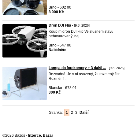
Brno - 602 00
8 000 Kč
Dron DJI Flip
- [9.8. 2026]
Koupím dron DJI Flip Ve slušném stavu
nehavarovaný, nej ...
Brno - 647 00
Nabídněte
Lampa do fotokomory + 3 další ...
- [9.8. 2026]
Bezvadná. Je v ní osazený, žlutozelený filtr.
Rozměr f ...
Blansko - 678 01
300 Kč
Stránka:
1
2
3
Další
©2026 Bazoš -
Inzerce, Bazar