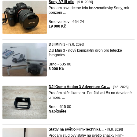
Sony A7 III tělo
- [9.8. 2026]
Prodam osvedcene telo bezzrcadlovky Sony, rok
porizeni ...
Brno venkov - 664 24
19 000 Kč
DJI Mini 3
- [9.8. 2026]
DJI Mini 3 - nový kompaktni dron pro letecké
fotografov ...
Brno - 635 00
8 000 Kč
DJI Osmo Action 3 Adventure Co ...
- [9.8. 2026]
Prodám akční kameru. Použitá asi 5x na dovolené
u moře. ...
Brno - 615 00
Nabídněte
Stativ na světlo Film-Technika ...
- [9.8. 2026]
Prodám studiový stativ na světlo značky Film-