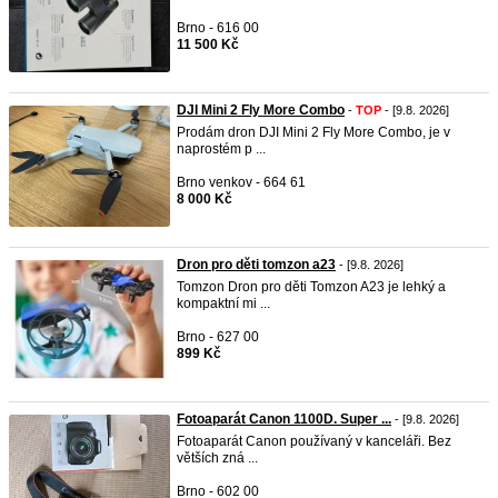
Brno - 616 00
11 500 Kč
DJI Mini 2 Fly More Combo
-
TOP
- [9.8. 2026]
Prodám dron DJI Mini 2 Fly More Combo, je v
naprostém p ...
Brno venkov - 664 61
8 000 Kč
Dron pro děti tomzon a23
- [9.8. 2026]
Tomzon Dron pro děti Tomzon A23 je lehký a
kompaktní mi ...
Brno - 627 00
899 Kč
Fotoaparát Canon 1100D. Super ...
- [9.8. 2026]
Fotoaparát Canon používaný v kanceláři. Bez
větších zná ...
Brno - 602 00