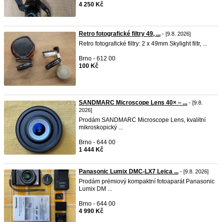
4 250 Kč
Retro fotografické filtry 49, ...
- [9.8. 2026]
Retro fotografické filtry: 2 x 49mm Skylight filtr, ...
Brno - 612 00
100 Kč
SANDMARC Microscope Lens 40× – ...
- [9.8.
2026]
Prodám SANDMARC Microscope Lens, kvalitní
mikroskopický ...
Brno - 644 00
1 444 Kč
Panasonic Lumix DMC-LX7 Leica ...
- [9.8. 2026]
Prodám prémiový kompaktní fotoaparát Panasonic
Lumix DM ...
Brno - 644 00
4 990 Kč