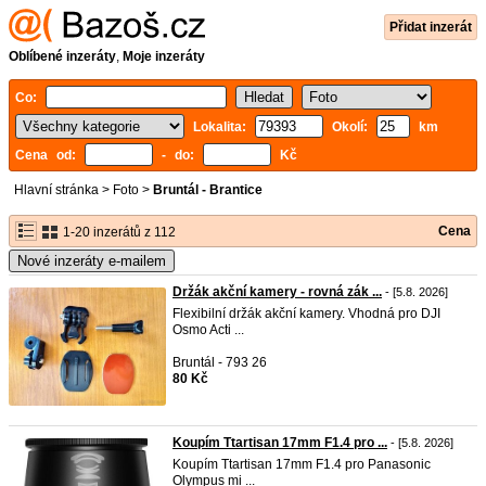
Přidat inzerát
Oblíbené inzeráty
,
Moje inzeráty
Co:
Lokalita:
Okolí:
km
Cena od:
- do:
Kč
Hlavní stránka
>
Foto
>
Bruntál - Brantice
Cena
1-20 inzerátů z 112
Nové inzeráty e-mailem
Držák akční kamery - rovná zák ...
- [5.8. 2026]
Flexibilní držák akční kamery. Vhodná pro DJI
Osmo Acti ...
Bruntál - 793 26
80 Kč
Koupím Ttartisan 17mm F1.4 pro ...
- [5.8. 2026]
Koupím Ttartisan 17mm F1.4 pro Panasonic
Olympus mi ...