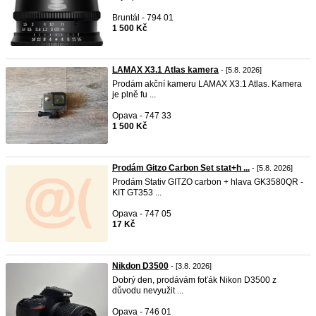
Bruntál - 794 01
1 500 Kč
LAMAX X3.1 Atlas kamera
- [5.8. 2026]
Prodám akční kameru LAMAX X3.1 Atlas. Kamera
je plně fu ...
Opava - 747 33
1 500 Kč
Prodám Gitzo Carbon Set stat+h ...
- [5.8. 2026]
Prodám Stativ GITZO carbon + hlava GK3580QR -
KIT GT353 ...
Opava - 747 05
17 Kč
Nikdon D3500
- [3.8. 2026]
Dobrý den, prodávám foťák Nikon D3500 z
důvodu nevyužit ...
Opava - 746 01