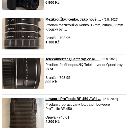
6 900 Kč
Mezikroužky, Kenko. Jako nové. ...
- [3.8. 2026]
Prodám mezikroužky Kenko. 12mm, 20mm, 36mm.
Kroužky byl ...
Bruntál - 793 95
1 300 Kč
Teleconverter Quantaray 2x AF ...
- [3.8. 2026]
Prodám téměř nepoužitý Telekonvertor Quantaray
2x AF. ...
Bruntál - 793 95
800 Kč
Lowepro ProTactic BP 450 AW II ...
- [2.8. 2026]
Prodám propracovaný fotobatoh Lowepro
ProTactic BP 450 ...
Opava - 746 01
4 200 Kč