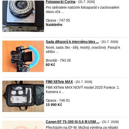
Fotoaparát Corina
- [31.7. 2026]
Pro sběratele nabízím fotoaparát v zachovalém
stavu vče ...
Opava - 747 05
Nabídněte
Sada difuzorů k internímu bles ...
- [31.7. 2026]
Nové, sada 3ks - bílý, modrý, oranžový. Pasují k
většin ...
Bruntál - 793 26
60 Kč
FIMI X8Tele MAX
- [31.7. 2026]
FIMI X8Tele MAX NOVÝ model 2025 Funkce: 1.
Kamera s ...
Opava - 746 01
15 990 Kč
Canon EF 75-300 f4-5.6 III USM ...
- [31.7. 2026]
Přecházím na EF-M. Možná výměna za nějaký