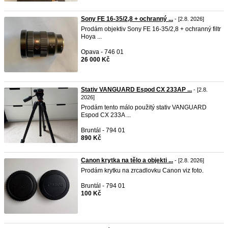
Sony FE 16-35/2,8 + ochranný ...
- [2.8. 2026]
Prodám objektiv Sony FE 16-35/2,8 + ochranný filtr
Hoya ...
Opava - 746 01
26 000 Kč
Stativ VANGUARD Espod CX 233AP ...
- [2.8.
2026]
Prodám tento málo použitý stativ VANGUARD
Espod CX 233A ...
Bruntál - 794 01
890 Kč
Canon krytka na tělo a objekti ...
- [2.8. 2026]
Prodám krytku na zrcadlovku Canon viz foto.
Bruntál - 794 01
100 Kč