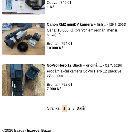
Opava - 746 01
1 Kč
Canon XM2 miniDV kamera + fish ...
- [29.7. 2026]
Cena: 10 000 Kč (při rychlém jednání menší
sleva). P ...
Bruntál - 794 01
10 000 Kč
GoPro Hero 12 Black + originál ...
- [29.7. 2026]
Prodám akční kameru GoPro Hero 12 Black ve
výborném tec ...
Bruntál - 792 01
7 900 Kč
Stránka:
1
2
3
Další
©2026 Bazoš -
Inzerce, Bazar