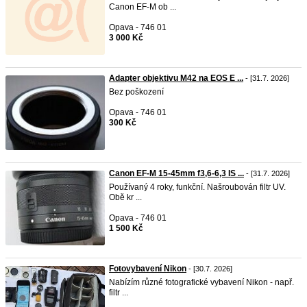
Canon EF-M ob ...
Opava - 746 01
3 000 Kč
Adapter objektivu M42 na EOS E ...
- [31.7. 2026]
Bez poškození
Opava - 746 01
300 Kč
Canon EF-M 15-45mm f3,6-6,3 IS ...
- [31.7. 2026]
Používaný 4 roky, funkční. Našroubován filtr UV.
Obě kr ...
Opava - 746 01
1 500 Kč
Fotovybavení Nikon
- [30.7. 2026]
Nabízím různé fotografické vybavení Nikon - např.
filtr ...