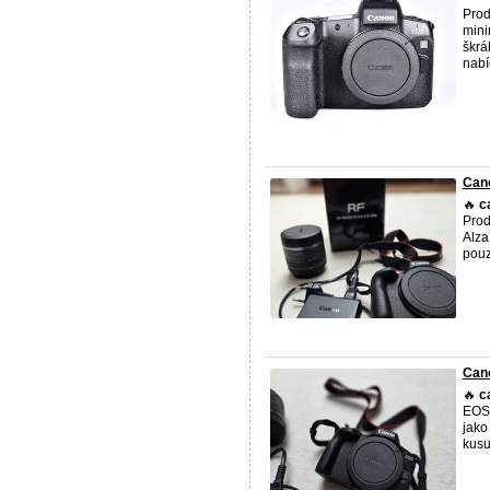
Pro
mini
škrá
nabíd
Can
🔥
c
Pro
Alza
pouz
Cano
🔥
c
EOS 
jako
kusu