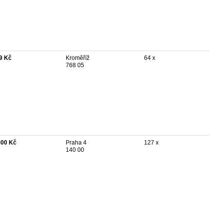
9 Kč
Kroměříž
64 x
768 05
500 Kč
Praha 4
127 x
140 00