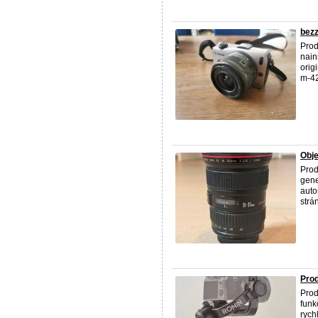
bezz
Prod
nain
orig
m-42
Obje
Prod
gene
auto
strán
Prod
Prod
funk
rych