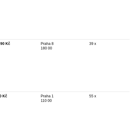
390 Kč
Praha 8
39 x
180 00
0 Kč
Praha 1
55 x
110 00