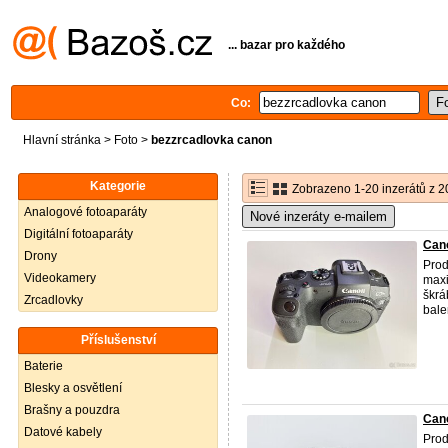
... bazar pro každého
Co:
Hlavní stránka
>
Foto
>
bezzrcadlovka canon
Kategorie
Zobrazeno 1-20 inzerátů z 2
Analogové fotoaparáty
Nové inzeráty e-mailem
Digitální fotoaparáty
Can
Drony
Prod
Videokamery
maxi
škrá
Zrcadlovky
balen
Příslušenství
Baterie
Blesky a osvětlení
Brašny a pouzdra
Cano
Datové kabely
Prod