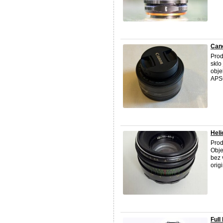
Can
Prod
sklo
obje
APSC
Heli
Prod
Obje
bez 
origi
Full