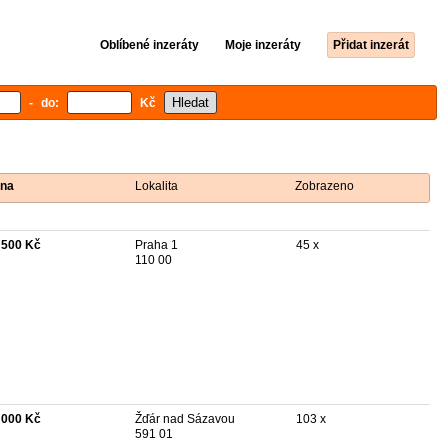
Oblíbené inzeráty
Moje inzeráty
Přidat inzerát
- do:
Kč
na
Lokalita
Zobrazeno
 500 Kč
Praha 1
45 x
110 00
 000 Kč
Žďár nad Sázavou
103 x
591 01