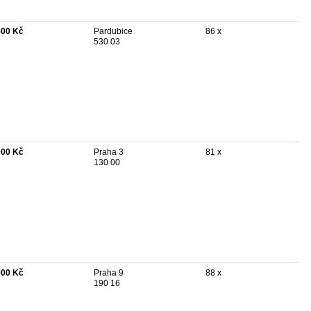
500 Kč
Pardubice
86 x
530 03
000 Kč
Praha 3
81 x
130 00
900 Kč
Praha 9
88 x
190 16