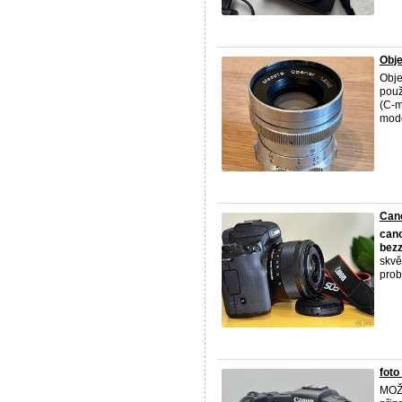
Obje
Obje
použ
(C-m
mode
Can
can
bez
skvě
prob
foto
MOŽ