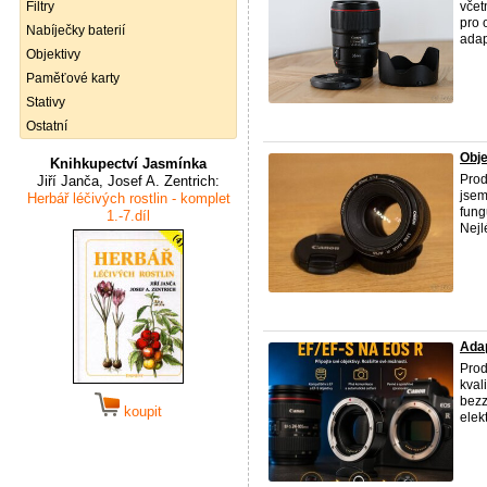
Filtry
včet
pro 
Nabíječky baterií
adap
Objektivy
Paměťové karty
Stativy
Ostatní
Obj
Knihkupectví Jasmínka
Prod
Jiří Janča, Josef A. Zentrich:
jsem
Herbář léčivých rostlin - komplet
fung
1.-7.díl
Nejl
Adap
Prod
kval
bez
koupit
elek