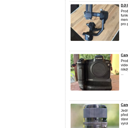
DJI 
Prod
funk
menš
pro p
Can
Prod
vide
nikd
...
Cano
Jedn
před
stav
vyro