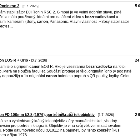
Ronin rsc 2
5 
- [5.7. 2026]
ám stabilizátor DJI Ronin RSC 2. Gimbal je ve velmi dobrém stavu, plně
ční a málo používaný. Ideální pro natáčení videa s
bezzrcadlovka
mi a
ími kamerami (Sony,
canon
, Panasonic. Hlavní vlastnosti: • 3osý stabilizátor
rofes ...
on EOS R + Grip
24
- [3.7. 2026]
ám tělo s gripem
canon
EOS R. Rko je všestranná
bezzrcadlovka
na foto i
o, která mi sloužila řadu let. Součástí prodeje je tělo, originální grip (v podstatě
y nepoužitý) a 1x originální
canon
baterie a popruh s QR poutky, krytky. Celou
n FD 100mm f/2.8 (1976), portrétní/kratší teleobjektiv
2 
- [1.7. 2026]
á se o vyhledávaný krátký teleobjektiv z éry manuálních skel, vhodný
evším pro portrétní fotografii. Objektiv je v na svůj věk velmi zachovalém
u. Podle datumového kódu (Q1011) na bajonetu byl tento konkrétní kus
ben v říjnu 1976. ...