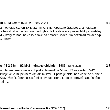
on EF-M 22mm f/2 STM
4 
- [30.6. 2026]
ám objektiv
canon
EF-M 22mm f/2 STM. Optika je čistá bez známek kazu,
 je bez škrábanců. Přidám dvě krytky. Je to velice kompaktní, lehký a světelný
ktiv, který se hodí na cesty a také na natáčení videa. Na bezzrcadlovkách typu
 posky ...
os-44-2 58mm f/2 M42 – vintage objektiv – 1983
2 
- [28.6. 2026]
ám legendární sovětský objektiv Helios-44-2 58 mm f/2 se závitem M42.
ktiv je ve velmi pěkném vizuálním stavu. Optika je čistá, bez viditelné plísně a
výrazných škrábanců. Ostření je plynulé, clona funguje správně. Součástí je
nální ...
 Frame bezzrcadlovka Canon eos R
17
- [27.6. 2026]