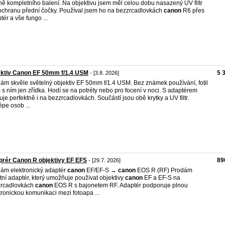
ně kompletního balení. Na objektivu jsem měl celou dobu nasazený UV filtr
ochranu přední čočky. Používal jsem ho na bezzrcadlovkách
canon
R6 přes
tér a vše fungo ...
ektiv Canon EF 50mm f/1.4 USM
5 
- [3.8. 2026]
ám skvěle světelný objektiv EF 50mm f/1.4 USM. Bez známek používání, fotil
 s ním jen zřídka. Hodí se na potréty nebo pro focení v noci. S adaptérem
uje perfektně i na bezzrcadlovkách. Součástí jsou obě krytky a UV filtr.
épe osob ...
rér Canon R objektivy EF EFS
89
- [29.7. 2026]
ám elektronický adaptér
canon
EF/EF-S →
canon
EOS R (RF) Prodám
itní adaptér, který umožňuje používat objektivy
canon
EF a EF-S na
zrcadlovkách
canon
EOS R s bajonetem RF. Adaptér podporuje plnou
tronickou komunikaci mezi fotoapa ...