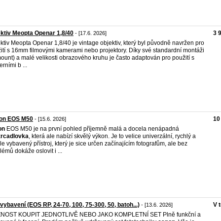
ktiv Meopta Openar 1,8/40
3 
- [17.6. 2026]
ktiv Meopta Openar 1,8/40 je vintage objektiv, který byl původně navržen pro
ití s 16mm filmovými kamerami nebo projektory. Díky své standardní montáži
ount) a malé velikosti obrazového kruhu je často adaptován pro použití s
rními b ...
on EOS M50
10
- [15.6. 2026]
on
EOS M50 je na první pohled příjemně malá a docela nenápadná
zrcadlovka
, která ale nabízí skvělý výkon. Je to velice univerzální, rychlý a
le vybavený přístroj, který je sice určen začínajícím fotografům, ale bez
lémů dokáže oslovit i ...
 vybavení (EOS RP, 24-70, 100, 75-300, 50, batoh...)
V 
- [13.6. 2026]
NOST KOUPIT JEDNOTLIVĚ NEBO JAKO KOMPLETNÍ SET Plně funkční a