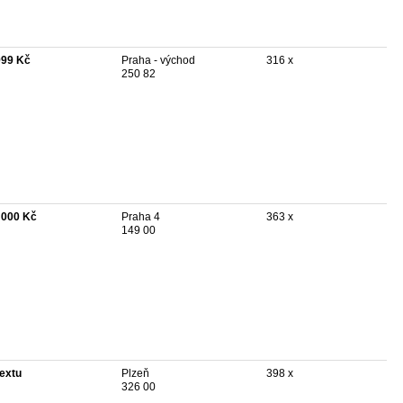
999 Kč
Praha - východ
316 x
250 82
 000 Kč
Praha 4
363 x
149 00
textu
Plzeň
398 x
326 00