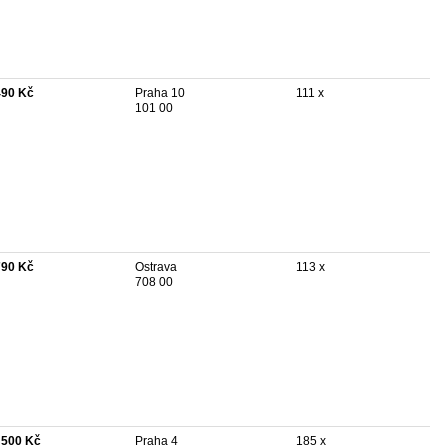
490 Kč
Praha 10
111 x
101 00
790 Kč
Ostrava
113 x
708 00
 500 Kč
Praha 4
185 x