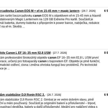
rcadlovka Canon EOS M + ef-m 15-45 mm + magic lantern
6 
- [28.7. 2026]
ám raritní bezzrcadlovku
canon
EOS M s objektivem ef-m 15-45 mm a hlavně
stalovaným Magic Lanternem na 128 GB Extreme Pro kartě. Součástí je
inál baterka, dummy baterka s připojením k power bance, nabíječka, redukce
 na ef-m. Skvělá ...
ktiv Canon L EF 16–35 mm f/2,8 USM
8 
- [27.7. 2026]
ám profesionální širokoúhlý objektiv
canon
EF 16–35 mm f/2,8 L USM první
race, určený pro fotoaparáty
canon
s bajonetem EF. Objektiv je plně funkční,
matické ostření, clona i změna ohniska fungují bez problémů. Po technické
ce je ...
ám stabilizátor DJI Ronin RSC 2.
6 
- [26.7. 2026]
ám stabilizátor DJI Ronin RSC 2. Gimbal je ve velmi dobrém stavu, plně
ční a málo používaný. Součástí je originální balení a příslušenství – tripod,
loupínací destička, kabely a další příslušenství. Ideální pro natáčení videa s