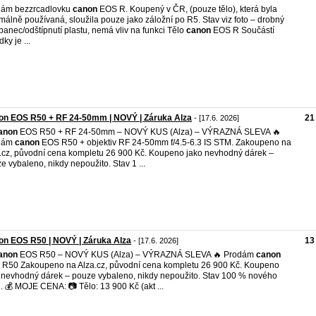
dám bezzrcadlovku
canon
EOS R. Koupený v ČR, (pouze tělo), která byla
málně používaná, sloužila pouze jako záložní po R5. Stav viz foto – drobný
banec/odštípnutí plastu, nemá vliv na funkci Tělo
canon
EOS R Součástí
ky je ...
on EOS R50 + RF 24-50mm | NOVÝ | Záruka Alza
21
- [17.6. 2026]
anon
EOS R50 + RF 24-50mm – NOVÝ KUS (Alza) – VÝRAZNÁ SLEVA 🔥
dám
canon
EOS R50 + objektiv RF 24-50mm f/4.5-6.3 IS STM. Zakoupeno na
.cz, původní cena kompletu 26 900 Kč. Koupeno jako nevhodný dárek –
e vybaleno, nikdy nepoužito. Stav 1 ...
n EOS R50 | NOVÝ | Záruka Alza
13
- [17.6. 2026]
anon
EOS R50 – NOVÝ KUS (Alza) – VÝRAZNÁ SLEVA 🔥 Prodám
canon
R50 Zakoupeno na Alza.cz, původní cena kompletu 26 900 Kč. Koupeno
 nevhodný dárek – pouze vybaleno, nikdy nepoužito. Stav 100 % nového
. 💰 MOJE CENA: 📷 Tělo: 13 900 Kč (akt ...