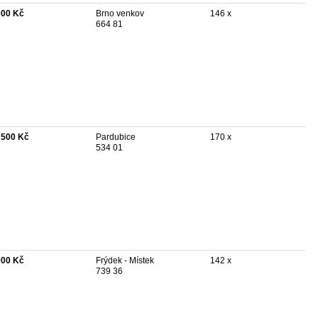
000 Kč
Brno venkov
146 x
664 81
 500 Kč
Pardubice
170 x
534 01
900 Kč
Frýdek - Místek
142 x
739 36