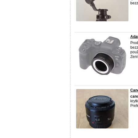
bezz
Ada
Pro
bez
použ
Zenit
Cano
can
kryt
Pref