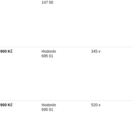
147 00
 900 Kč
Hodonín
345 x
695 01
 900 Kč
Hodonín
520 x
695 01