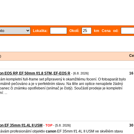
Lokalita:
Okolí:
km Cena od:
Ce
0
on EOS RP, EF 50mm f/1.8 STM, EF-EOS R
16
- [6.8. 2026]
ám kompletní full-frame set připravený k okamžitému focení. O fotoaparát bylo
málně pečováno a je v perfektním stavu. Na těle ani optice nenajdete žádný
banec či známku opotřebení (snímač je čistý). Součástí prodeje je kompletní
í: ...
n EF 35mm f/1.4L II USM
30
-
TOP
- [5.8. 2026]
ávám profesionální objektiv
canon
EF 35mm f/1.4L II USM ve skvělém stavu