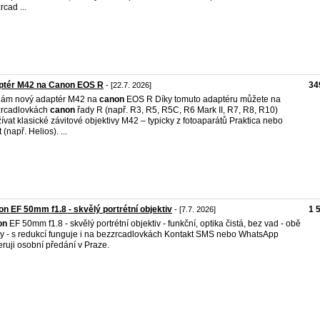
rcad ...
ptér M42 na Canon EOS R
34
- [22.7. 2026]
dám nový adaptér M42 na
canon
EOS R Díky tomuto adaptéru můžete na
zrcadlovkách
canon
řady R (např. R3, R5, R5C, R6 Mark II, R7, R8, R10)
ívat klasické závitové objektivy M42 – typicky z fotoaparátů Praktica nebo
 (např. Helios). ...
n EF 50mm f1.8 - skvělý portrétní objektiv
1 
- [7.7. 2026]
on
EF 50mm f1.8 - skvělý portrétní objektiv - funkční, optika čistá, bez vad - obě
ky - s redukcí funguje i na bezzrcadlovkách Kontakt SMS nebo WhatsApp
eruji osobní předání v Praze.